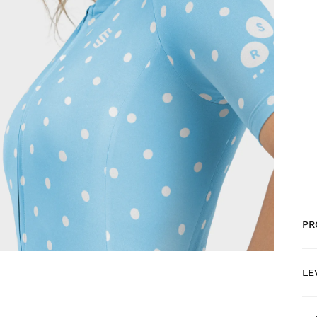
PR
LE