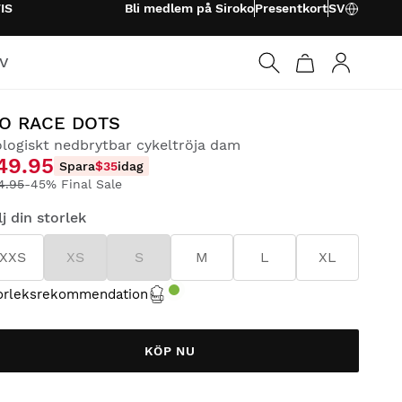
IS
Bli medlem på Siroko
Presentkort
SV
TV
Logga in
IO RACE DOTS
ologiskt nedbrytbar cykeltröja dam
49.95
Spara
$35
idag
4.95
-45% Final Sale
lj din storlek
XXS
XS
S
M
L
XL
orleksrekommendation
KÖP NU