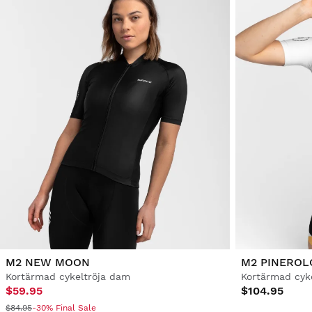
M2 NEW MOON
M2 PINEROL
Kortärmad cykeltröja dam
Kortärmad cyk
$59.95
$104.95
$84.95
-30% Final Sale