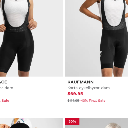
ACE
KAUFMANN
xor dam
Korta cykelbyxor dam
$69.95
l Sale
$114.95
-40% Final Sale
30%