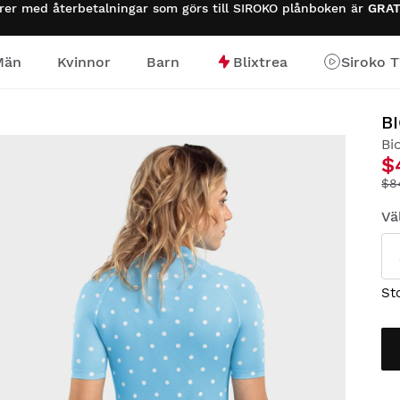
urer med återbetalningar som görs till SIROKO plånboken är
GRAT
Män
Kvinnor
Barn
Blixtrea
Siroko 
B
Bi
$
$8
Vä
St