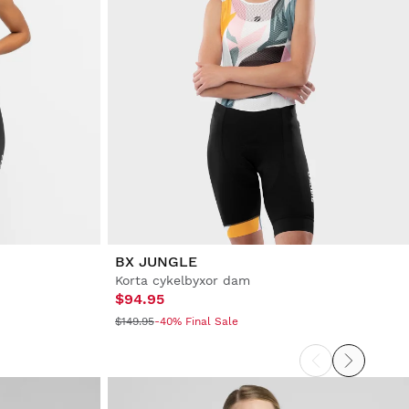
BX JUNGLE
Korta cykelbyxor dam
$94.95
$149.95
-40% Final Sale