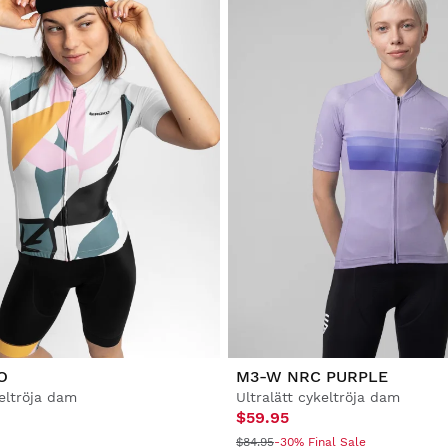
O
M3-W NRC PURPLE
eltröja dam
Ultralätt cykeltröja dam
$59.95
$84.95
-30% Final Sale