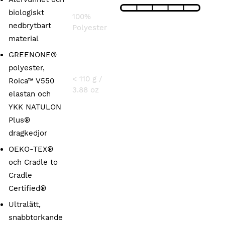
Baksida:
biologiskt
100%
nedbrytbart
Polyester
material
GREENONE®
VIKT
polyester,
< 110 g /
Roica™ V550
3.88 oz
elastan och
YKK NATULON
Plus®
dragkedjor
OEKO-TEX®
och Cradle to
Cradle
Certified®
Ultralätt,
snabbtorkande