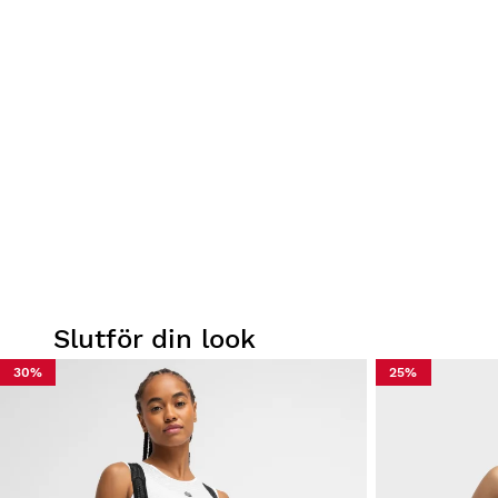
Slutför din look
30%
25%