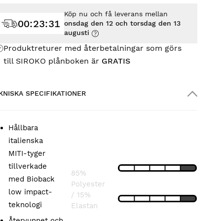
Köp nu och få leverans mellan
00
:
23
:
30
onsdag den 12 och torsdag den 13
augusti
Produktreturer med återbetalningar som görs
till SIROKO plånboken är
GRATIS
KNISKA SPECIFIKATIONER
Hållbara
KOMPOSITION
SPECIFIKATIONER
italienska
MITI-tyger
LÄTTHET
Framsida:
tillverkade
85%
med Bioback
Polyester
PASSFORM
low impact-
/ 15%
teknologi
Elastan
ANDNINGSFÖRMÅGA
Återvunnet och