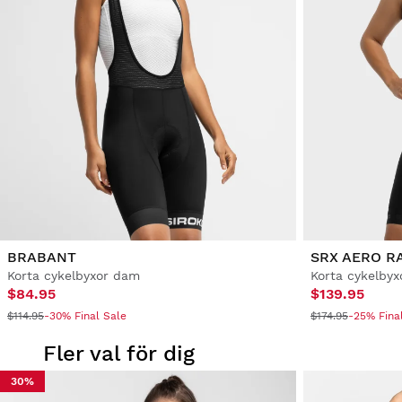
BRABANT
SRX AERO R
Korta cykelbyxor dam
Korta cykelby
$84.95
$139.95
$114.95
-30% Final Sale
$174.95
-25% Fina
Fler val för dig
30%