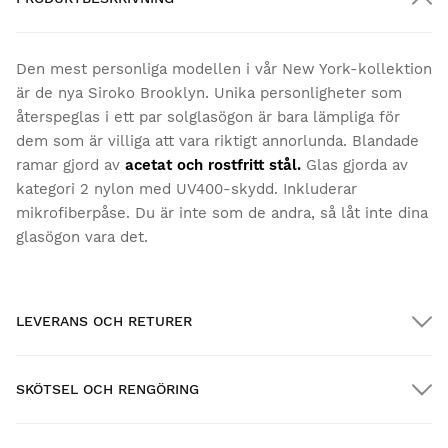
Den mest personliga modellen i vår New York-kollektion
är de nya Siroko Brooklyn. Unika personligheter som
återspeglas i ett par solglasögon är bara lämpliga för
dem som är villiga att vara riktigt annorlunda. Blandade
ramar gjord av
acetat och rostfritt stål.
Glas gjorda av
kategori 2 nylon med UV400-skydd. Inkluderar
mikrofiberpåse. Du är inte som de andra, så låt inte dina
glasögon vara det.
LEVERANS OCH RETURER
SKÖTSEL OCH RENGÖRING
GRATIS frakt på beställningar över $300.00