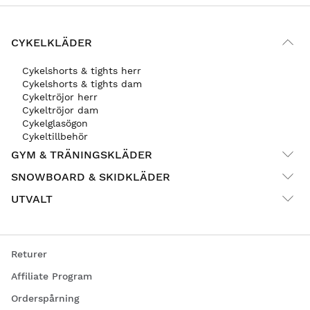
CYKELKLÄDER
Cykelshorts & tights herr
Cykelshorts & tights dam
Cykeltröjor herr
Cykeltröjor dam
Cykelglasögon
Cykeltillbehör
GYM & TRÄNINGSKLÄDER
SNOWBOARD & SKIDKLÄDER
UTVALT
Returer
Affiliate Program
Orderspårning