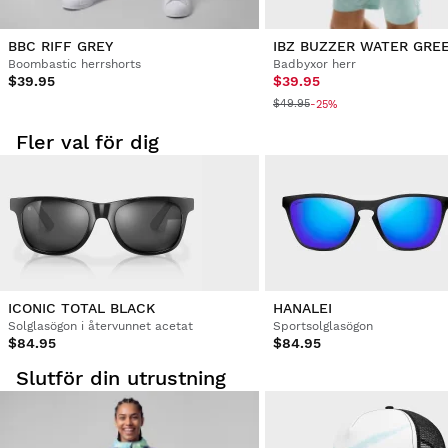
BBC RIFF GREY
IBZ BUZZER WATER GRE
Boombastic herrshorts
Badbyxor herr
$39.95
$39.95
$49.95
-25%
Fler val för dig
ICONIC TOTAL BLACK
HANALEI
Solglasögon i återvunnet acetat
Sportsolglasögon
$84.95
$84.95
Slutför din utrustning