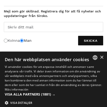
Mejl som gör skillnad. Registrera dig för att få nyheter och
uppdateringar från Siroko.
Skriv ditt mail
Kvinna
Man
SKICKA
×
Den här webbplatsen använder cookies
SVENSKA
Vi använder cookies för att anpassa innehåll och annonser samt
SPANISH
analysera vår trafik. Vi delar även information om din användning av
vår webbplats med våra annonspartners och analyspartners, vilka
ENGLISH
kan kombinera den med annan information som du har lämnat till
dem eller som de har samlat in från din användning av deras tjänster.
GREEK
Más información
VISA ALLA PARTNERS
(1881) →
Rättsligt meddelande
Cookies
Villkor
AI i bilder
Sitemap
DANISH
© 2026 Siroko
GERMAN
VISA DETALJER