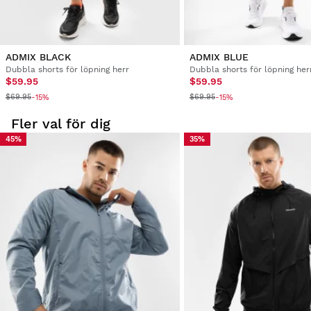
2 personer tyckte denna recension var hjälpsam
Var denna recension hjälpsam?
Ja
Rapportera
Dela
tre år sedan
ADMIX BLACK
ADMIX BLUE
Dubbla shorts för löpning herr
Dubbla shorts för löpning her
$59.95
$59.95
Bekräftad Kund
$69.95
$69.95
-15%
-15%
Eduardo Santos García
Fler val för dig
45%
35%
Windbreaker sports jacket for men Grand Marathon M
Det är bra för kvalitetsprisDet är bra för kvalitetspris
Var denna recension hjälpsam?
Ja
Rapportera
Dela
tre år sedan
Bekräftad Kund
Minggo Corputty
Windbreaker sports jacket for men Grand Marathon XXL