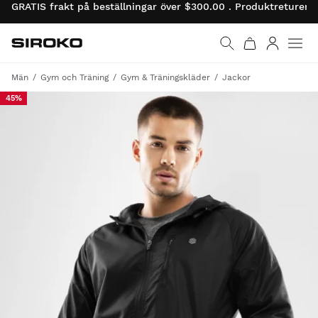
GRATIS frakt på beställningar över $300.00 . Produktreturer 
Siroko.com
Gå till startsidan
Logga in
Män
Gym och Träning
Gym & Träningskläder
Jackor
45%