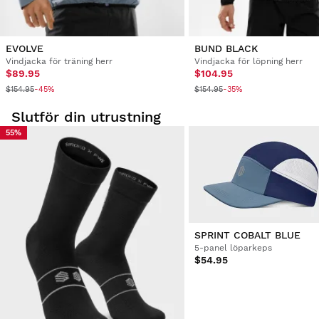
Bra produkt och mycket bra pris 
2 personer tyckte denna recension var hjälpsam
EVOLVE
BUND BLACK
Var denna recension hjälpsam?
Ja
Rapportera
Dela
tre år sedan
Vindjacka för träning herr
Vindjacka för löpning herr
$89.95
$104.95
$154.95
$154.95
-45%
-35%
1
2
3
4
5
6
...
10
Slutför din utrustning
55%
SPRINT COBALT BLUE
5-panel löparkeps
$54.95