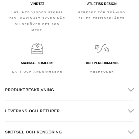
VINDTÄT
ATLETISK DESIGN
LÅT INTE VINDEN STOPPA
PERFEKT FÖR TRÄNING
DIG. MAXIMALT SKYDD NÄR
ELLER FRITIDSKLÄDER
DU BEHÖVER DET SOM
MEST.
MAXIMAL KOMFORT
HIGH PERFORMANCE
LÄTT OCH ANDNINGSBAR
MESHFODER
PRODUKTBESKRIVNING
LEVERANS OCH RETURER
SKÖTSEL OCH RENGÖRING
GRATIS frakt på beställningar över $300.00