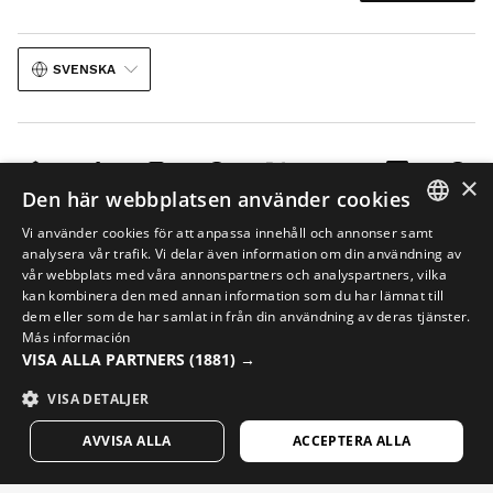
SVENSKA
×
Den här webbplatsen använder cookies
Rättsligt meddelande
Cookies
Villkor
AI i bilder
Sitemap
Vi använder cookies för att anpassa innehåll och annonser samt
SPANISH
analysera vår trafik. Vi delar även information om din användning av
© 2026 Siroko
vår webbplats med våra annonspartners och analyspartners, vilka
ENGLISH
kan kombinera den med annan information som du har lämnat till
dem eller som de har samlat in från din användning av deras tjänster.
GREEK
Más información
VISA ALLA PARTNERS
(1881) →
DANISH
GERMAN
VISA DETALJER
FINNISH
AVVISA ALLA
ACCEPTERA ALLA
FRENCH