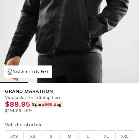
Vad är min storlek?
GRAND MARATHON
Vindjacka för träning herr
$89.95
Spara
$65
idag
$154.95
-45%
Välj din storlek
XXS
XS
S
M
L
XL
XXL