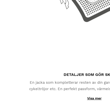
DETALJER SOM GÖR S
En jacka som kompletterar resten av din gard
cykeltröjor etc. En perfekt passform, värmei
funktioner du kommer att uppskatta under dina u
Visa mer
exempel reflekterande detaljer på ryggen och s
redo att möta alla omstän