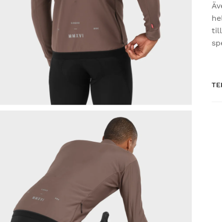
Äv
he
ti
sp
TE