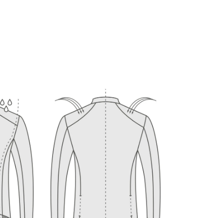
r som hjälper till att behålla kroppsvärmen.
Bekräftad Kund
ns Rasmussen
ter Cycling Jacket Siroko J1 Larrau L
tigt skönt och varmt på halvkalla dagar! 
 denna recension hjälpsam?
Ja
Rapportera
Dela
tre år sedan
1
2
3
4
5
6
7
8