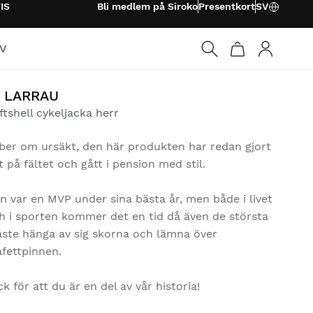
IS
Bli medlem på Siroko
Presentkort
SV
TV
Logga in
1 LARRAU
ftshell cykeljacka herr
 ber om ursäkt, den här produkten har redan gjort
lt på fältet och gått i pension med stil.
n var en MVP under sina bästa år, men både i livet
h i sporten kommer det en tid då även de största
ste hänga av sig skorna och lämna över
afettpinnen.
ck för att du är en del av vår historia!