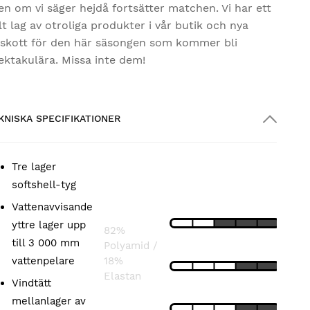
en om vi säger hejdå fortsätter matchen. Vi har ett
lt lag av otroliga produkter i vår butik och nya
llskott för den här säsongen som kommer bli
ektakulära. Missa inte dem!
KNISKA SPECIFIKATIONER
Tre lager
KOMPOSITION
SPECIFIKATIONER
softshell-tyg
Vattenavvisande
LÄTTHET
Huvudtyg:
yttre lager upp
82%
till 3 000 mm
Polyamid /
PASSFORM
vattenpelare
18%
Elastan
Vindtätt
ANDNINGSFÖRMÅGA
mellanlager av
Foder: