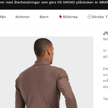
urer med återbetalningar som görs till SIROKO plånboken är
GRAT
Män
Kvinnor
Barn
Blixtrea
Siroko 
J
So
Vi
al
De
oc
må
st
Ta