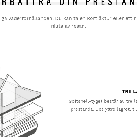
ÖRBÄTTRA DIN PRESTA
Fr
til
iga väderförhållanden. Du kan ta en kort åktur eller ett h
Lo
njuta av resan.
Gör
be
Win
De
Var
Ja
TRE 
Softshell-tyget består av tre l
Win
prestanda. Det yttre lagret, t
Lä
lätt regn tack vare sin vattena
ett TPU-membran som skyddar
Var
kropp. Det inre lagret er