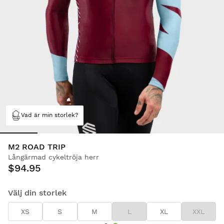
Vad är min storlek?
M2 ROAD TRIP
Långärmad cykeltröja herr
$94.95
Välj din storlek
XS
S
M
L
XL
XXL