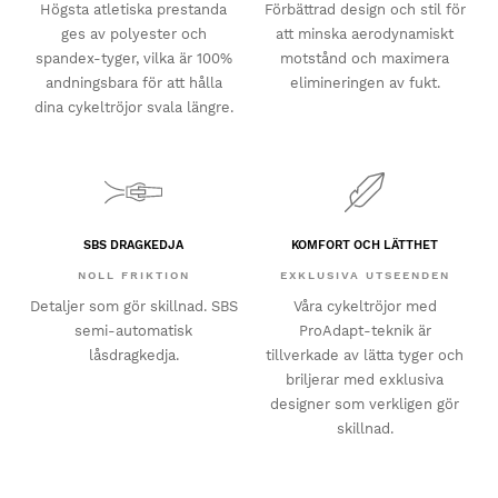
Högsta atletiska prestanda
Förbättrad design och stil för
ges av polyester och
att minska aerodynamiskt
spandex-tyger, vilka är 100%
motstånd och maximera
andningsbara för att hålla
elimineringen av fukt.
dina cykeltröjor svala längre.
SBS DRAGKEDJA
KOMFORT OCH LÄTTHET
NOLL FRIKTION
EXKLUSIVA UTSEENDEN
Detaljer som gör skillnad. SBS
Våra cykeltröjor med
semi-automatisk
ProAdapt-teknik är
låsdragkedja.
tillverkade av lätta tyger och
briljerar med exklusiva
designer som verkligen gör
skillnad.