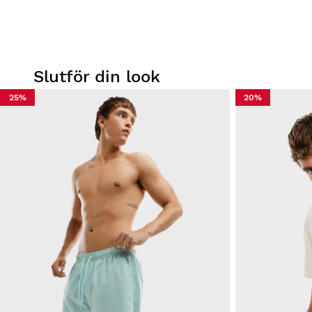
Slutför din look
25%
20%