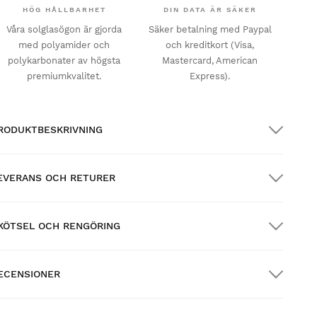
HÖG HÅLLBARHET
DIN DATA ÄR SÄKER
Våra solglasögon är gjorda
Säker betalning med Paypal
med polyamider och
och kreditkort (Visa,
polykarbonater av högsta
Mastercard, American
premiumkvalitet.
Express).
RODUKTBESKRIVNING
EVERANS OCH RETURER
KÖTSEL OCH RENGÖRING
RATIS frakt på beställningar över $300.00
ECENSIONER
emleverans
GRATIS
över $300.00
ew content loaded
4.68