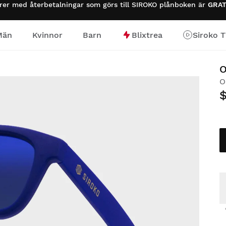
urer med återbetalningar som görs till SIROKO plånboken är
GRAT
Män
Kvinnor
Barn
Blixtrea
Siroko 
O