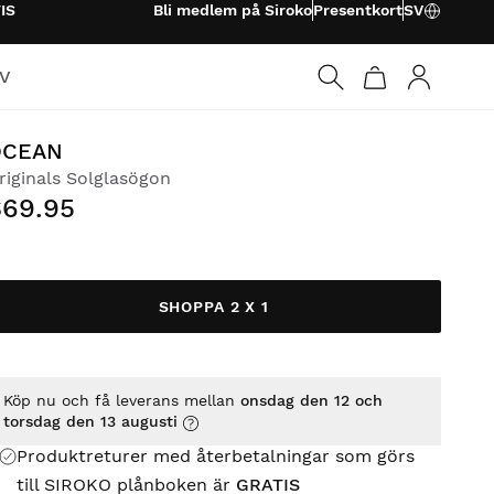
IS
Bli medlem på Siroko
Presentkort
SV
TV
Logga in
OCEAN
riginals Solglasögon
$69.95
SHOPPA 2 X 1
Köp nu och få leverans mellan
onsdag den 12 och
torsdag den 13 augusti
Produktreturer med återbetalningar som görs
till SIROKO plånboken är
GRATIS