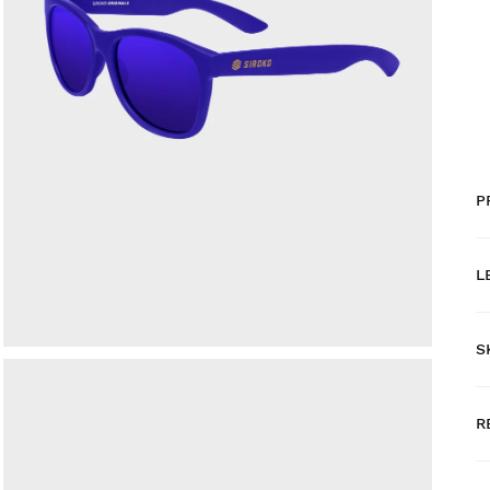
P
L
S
G
R
H
N