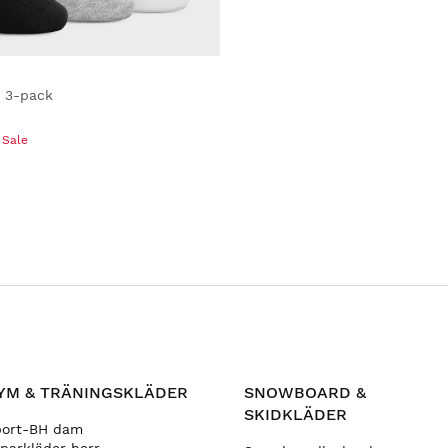
 3-pack
 Sale
YM & TRÄNINGSKLÄDER
SNOWBOARD &
SKIDKLÄDER
port-BH dam
parkläder herr