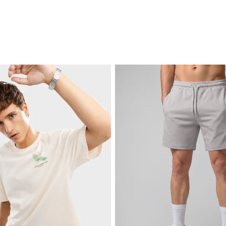
D
Va
A
J
s
Va