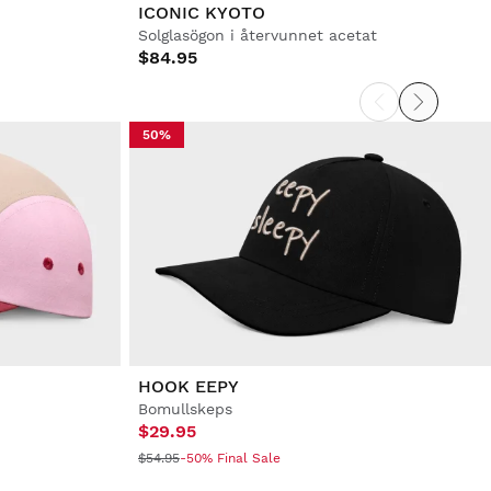
ICONIC KYOTO
Solglasögon i återvunnet acetat
$84.95
50%
HOOK EEPY
Bomullskeps
$29.95
$54.95
-50% Final Sale