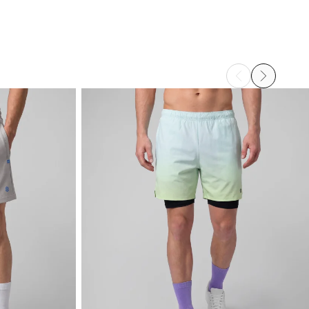
e är super vackra!!! Och de ser bra ut
r denna recension hjälpsam?
Ja
Rapportera
Dela
tre år sedan
Bekräftad Kund
na Arroyo pariente
ag har köpt flera av den här modellen och min högra 
tiftskruv misslyckas 
2 personer tyckte denna recension var hjälpsam
r denna recension hjälpsam?
Ja
Rapportera
Dela
tre år sedan
1
2
3
4
5
6
...
28