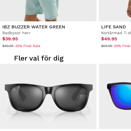
IBZ BUZZER WATER GREEN
LIFE SAND
Badbyxor herr
Kortärmad T-sh
$39.95
$49.95
$49.95
-25% Final Sale
$59.95
-20% Final
Fler val för dig