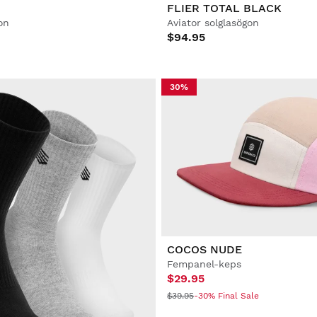
FLIER TOTAL BLACK
on
Aviator solglasögon
$94.95
30%
COCOS NUDE
Fempanel-keps
$29.95
$39.95
-30% Final Sale