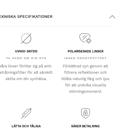
EKNISKA SPECIFIKATIONER
UV400-SKYDD
POLARISERADE LINSER
TA HAND OM DIN SYN
INGEN ÖGONTRÖTTHET
Våra linser förlitar sig på anti-
Förbättrad syn genom att
strålningsfilter för att särskilt
filtrera reflektioner och
sköta om din synhälsa.
tillåta naturlig färg och ljus
för att undvika visuella
störningsmoment.
LÄTTA OCH TÅLIGA
SÄKER BETALNING