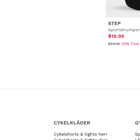
STEP
Sportstrumpor
$19.95
$24.95
-25% Final
CYKELKLÄDER
G
Cykelshorts & tights herr
S
Cykelshorts & tights dam
Lö