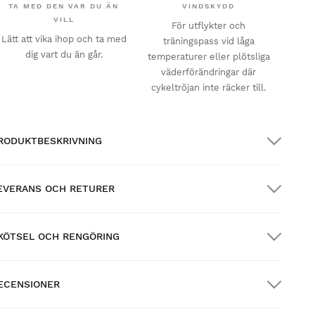
TA MED DEN VAR DU ÄN
VINDSKYDD
VILL
För utflykter och
Lätt att vika ihop och ta med
träningspass vid låga
dig vart du än går.
temperaturer eller plötsliga
väderförändringar där
cykeltröjan inte räcker till.
RODUKTBESKRIVNING
EVERANS OCH RETURER
KÖTSEL OCH RENGÖRING
RATIS frakt på beställningar över $300.00
ECENSIONER
emleverans
GRATIS
över $300.00