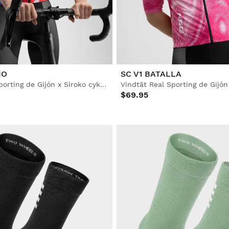
IO
SC V1 BATALLA
Vindtät Real Sporting de Gijón x Siroko cykelväst herr
$69.95