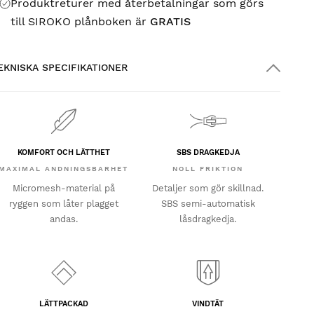
Produktreturer med återbetalningar som görs
till SIROKO plånboken är
GRATIS
EKNISKA SPECIFIKATIONER
KOMFORT OCH LÄTTHET
SBS DRAGKEDJA
MAXIMAL ANDNINGSBARHET
NOLL FRIKTION
Micromesh-material på
Detaljer som gör skillnad.
ryggen som låter plagget
SBS semi-automatisk
andas.
låsdragkedja.
LÄTTPACKAD
VINDTÄT