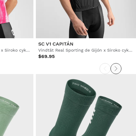
SC V1 CAPITÁN
Vindtät Real Sporting de Gijón x Siroko cykelväst herr
Vindtät Real Sporting de Gijón x Siroko cykelväst herr
$69.95