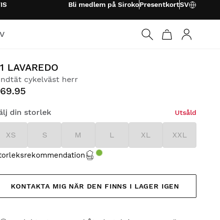
IS
Bli medlem på Siroko
Presentkort
SV
TV
Logga in
1 LAVAREDO
indtät cykelväst herr
69.95
älj din storlek
Utsåld
XS
S
M
L
XL
XXL
torleksrekommendation
KONTAKTA MIG NÄR DEN FINNS I LAGER IGEN