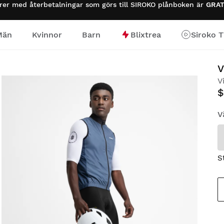
urer med återbetalningar som görs till SIROKO plånboken är
GRAT
Män
Kvinnor
Barn
Blixtrea
Siroko 
V
V
$
V
S