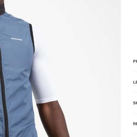
P
L
S
G
R
H