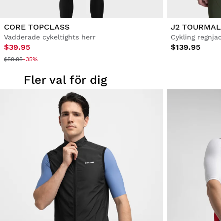
CORE TOPCLASS
J2 TOURMAL
Vadderade cykeltights herr
Cykling regnja
$39.95
$139.95
$59.95
-35%
Fler val för dig