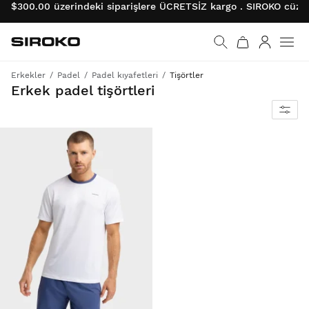
$300.00 üzerindeki siparişlere ÜCRETSİZ kargo . SIROKO cüzda
Siroko.com
Ana sayfaya git
Giriş
Erkekler
Padel
Padel kıyafetleri
Tişörtler
Kort içinde ve dışında maksimum konfor ve performans
Erkek padel tişörtleri