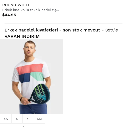
ROUND WHITE
Erkek kısa kollu teknik padel tişört
$44.95
Erkek padelel kıyafetleri - son stok mevcut - 35%'e
VARAN İNDİRİM
XS
S
XL
XXL