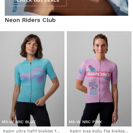
CHECK OUT DEALS
Neon Riders Club
M3-W NRC BLUE
M8-W NRC PINK
Kadın ultra hafif bisiklet forması
Kadın kısa kollu file bisiklet forması