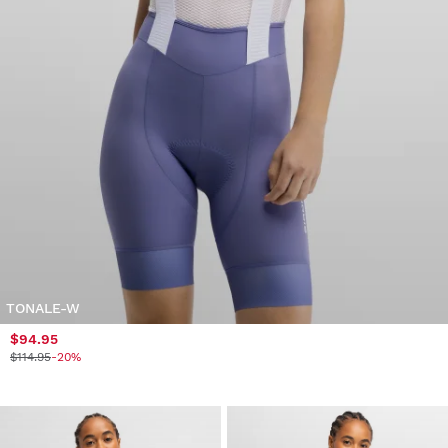
TONALE-W
$94.95
$114.95
-20%