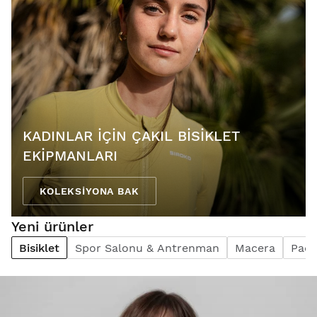
KADINLAR IÇIN ÇAKIL BISIKLET
EKIPMANLARI
KOLEKSIYONA BAK
Yeni ürünler
Bisiklet
Spor Salonu & Antrenman
Macera
Pade