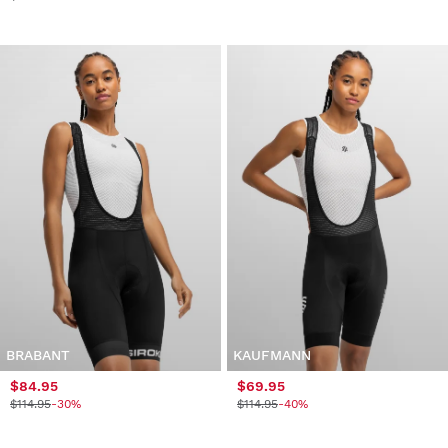
BRABANT
KAUFMANN
$84.95
$69.95
$114.95
-30%
$114.95
-40%