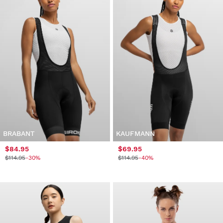
BRABANT
KAUFMANN
$84.95
$69.95
$114.95
-30%
$114.95
-40%