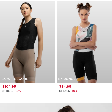
BX-W TSECORE
BX JUNGLE
$104.95
$94.95
$149.95
-35%
$149.95
-40%