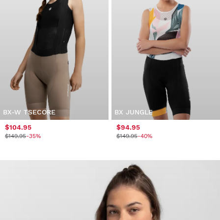
BX-W TSECORE
BX JUNGLE
$104.95
$94.95
$149.95
-35%
$149.95
-40%