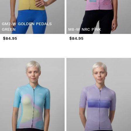
GM2-W GOLDEN PEDALS
GREEN
M8-W NRC PINK
$84.95
$84.95