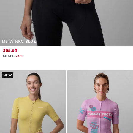
M3-W NRC BLUE
$59.95
$84.95
-30%
NEW