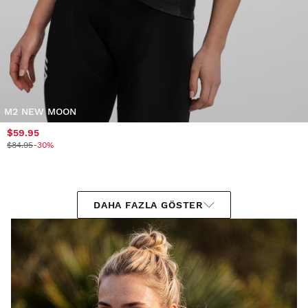
M2 NEW MOON
$59.95
$84.95
-30%
DAHA FAZLA GÖSTER