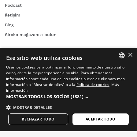
Podcast
İletişim
Blog
Siroko mağazanızı bulun
×
Ese sitio web utiliza cookies
Usamos cookies para optimizar el funcionamiento de nuestro sitio
SPANISH
web y darte la mejor experiencia posible. Para obtener mas
Bisiklet videoları
información sobre cada una de las cookies puede acudir para mas
ENGLISH
Kayak videoları
información a "Mostrar detalles" o a la
Política de cookies
.
Más
información
GREEK
Snowboard videoları
MOSTRAR TODOS LOS SOCIOS
(1881) →
Macera videoları
DANISH
MOSTRAR DETALLES
GERMAN
RECHAZAR TODO
ACEPTAR TODO
Önemli e-postalar. Siroko'dan haber ve güncelleme almak
FINNISH
için kaydolun.
FRENCH