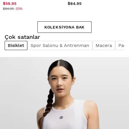
$59.95
$84.95
$84.95
-30%
KOLEKSIYONA BAK
Çok satanlar
Bisiklet
Spor Salonu & Antrenman
Macera
Pade