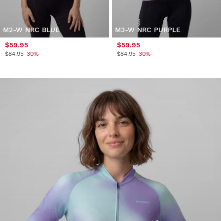
M2-W NRC BLUE
M3-W NRC PURPLE
$59.95
$59.95
$84.95
-30%
$84.95
-30%