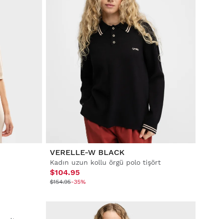
VERELLE-W BLACK
Kadın uzun kollu örgü polo tişört
$104.95
$154.95
-35%