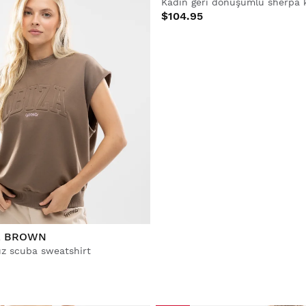
L BROWN
SCAPE
uz scuba sweatshirt
$104.95