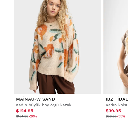
MAINAU-W SAND
IBZ TIDA
Kadın büyük boy örgü kazak
Kadın kols
$124.95
$39.95
$154.95
-20%
$59.95
-35%