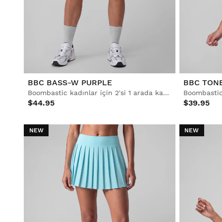
Kayak & Snowboard
Kayak & Snowboard
Futbol
Yaşam Tarzı
Yaşam Tarzı
Futbol
Futbol
Ortak Çalışmalar
Ortak Çalışmalar
BBC BASS-W PURPLE
BBC TON
Boombastic kadınlar için 2'si 1 arada katmanlı şort
Boombastic
$44.95
$39.95
NEW
NEW
Tümünü Gör Erkekler
Tümünü Gör Kadınlar
Tümünü Gör Çocuklar