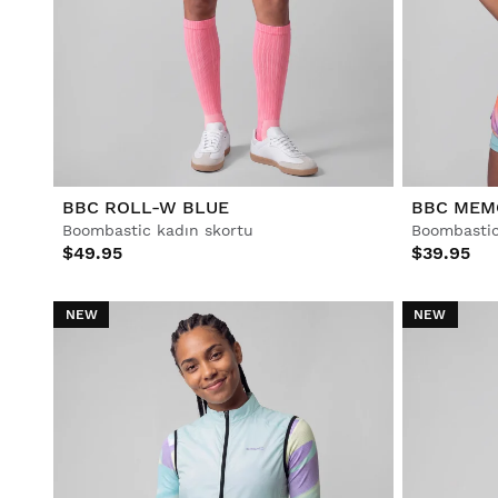
BBC ROLL-W BLUE
BBC MEM
Boombastic kadın skortu
Boombastic
$49.95
$39.95
NEW
NEW