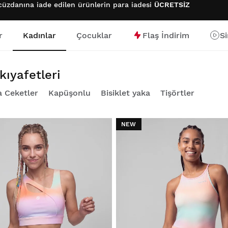
cüzdanına iade edilen ürünlerin para iadesi
ÜCRETSİZ
r
Kadınlar
Çocuklar
Flaş İndirim
S
kıyafetleri
 Ceketler
Kapüşonlu
Bisiklet yaka
Tişörtler
NEW