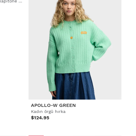
APOLLO-W GREEN
Kadın geri dönüşümlü sherpa kapitone yelek
Kadın örgü hırka
$124.95