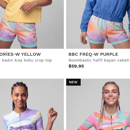
ORIES-W YELLOW
BBC FREQ-W PURPLE
 kadın kısa kollu crop top
Boombastic hafif bayan ceketi
$59.95
NEW