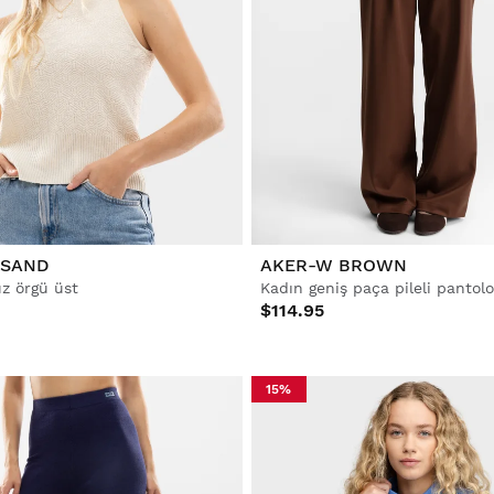
 SAND
AKER-W BROWN
uz örgü üst
Kadın geniş paça pileli pantol
$114.95
15%