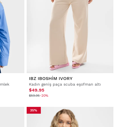
IBZ IBOSHIM IVORY
ömlek
Kadın geniş paça scuba eşofman altı
$49.95
$59.95
-20%
35%