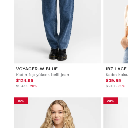
VOYAGER-W BLUE
IBZ LACE
Kadın fıçı yüksek belli jean
Kadın kols
$124.95
$39.95
$154.95
-20%
$59.95
-35%
15%
20%