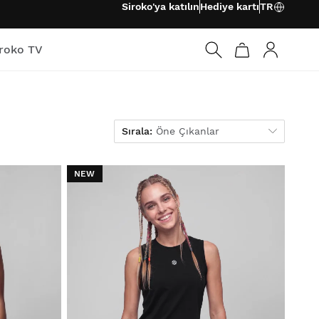
Siroko'ya katılın
Hediye kartı
TR
iroko TV
Giriş
Sırala
Sırala:
Öne Çıkanlar
NEW