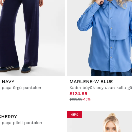
M NAVY
MARLENE-W BLUE
ş paça örgü pantolon
Kadın büyük boy uzun kollu g
$124.95
$139.95
-15%
45%