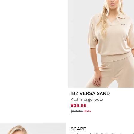
CHERRY
IBZ VERSA SAND
 paça pileli pantolon
Kadın örgü polo
$39.95
$69.95
-45%