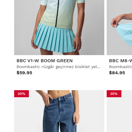
BBC V1-W BOOM GREEN
BBC M8-
Boombastic rüzgâr geçirmez bisiklet yeleği
Boombastic 
$59.95
$84.95
20%
35%