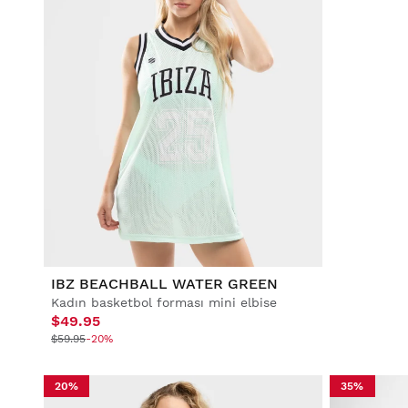
IBZ BEACHBALL WATER GREEN
AKER-W 
Kadın basketbol forması mini elbise
Kadın geniş
$49.95
$114.95
$59.95
-20%
20%
35%