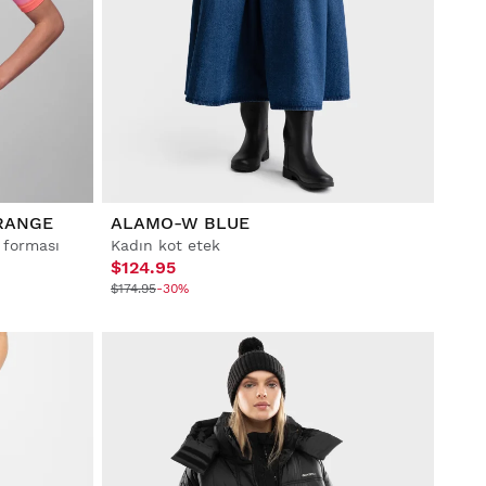
RANGE
ALAMO-W BLUE
 forması
Kadın kot etek
$124.95
$174.95
-30%