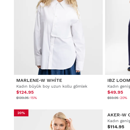
MARLENE-W WHITE
IBZ LOO
Kadın büyük boy uzun kollu gömlek
Kadın geni
$124.95
$49.95
$139.95
-15%
$59.95
-20%
20%