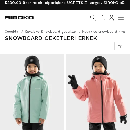
$300.00 üzerindeki siparişlere ÜCRETSİZ kargo . SIROKO cüzda
Siroko.com
Ana sayfaya git
Giriş
Çocuklar
Kayak ve Snowboard çocukları
Kayak ve snowboard kıyafet
SNOWBOARD CEKETLERI ERKEK