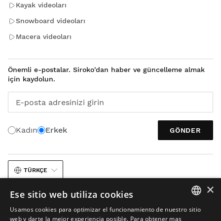
Kayak videoları
Snowboard videoları
Macera videoları
Önemli e-postalar. Siroko'dan haber ve güncelleme almak
için kaydolun.
E-posta adresinizi girin
Kadın
Erkek
GÖNDER
TÜRKÇE
×
Ese sitio web utiliza cookies
Usamos cookies para optimizar el funcionamiento de nuestro sitio
SPANISH
web y darte la mejor experiencia posible. Para obtener mas