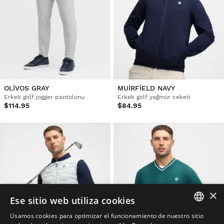
OLIVOS GRAY
MUIRFIELD NAVY
Erkek golf jogger pantolonu
Erkek golf yağmur ceketi
$114.95
$84.95
×
Ese sitio web utiliza cookies
Usamos cookies para optimizar el funcionamiento de nuestro sitio
SPANISH