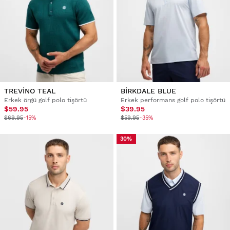
TREVINO TEAL
BIRKDALE BLUE
Erkek örgü golf polo tişörtü
Erkek performans golf polo tişörtü
$59.95
$39.95
$69.95
-15%
$59.95
-35%
30%