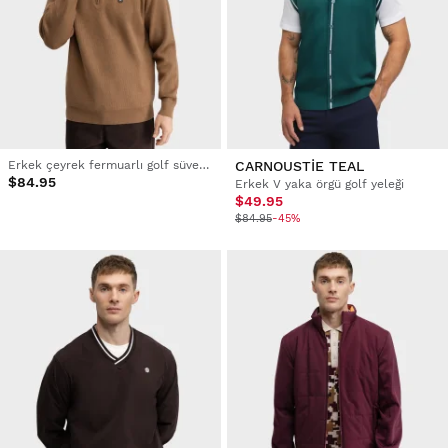
Erkek çeyrek fermuarlı golf süveter
CARNOUSTIE TEAL
$84.95
Erkek V yaka örgü golf yeleği
$49.95
$84.95
-45%