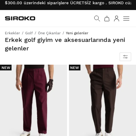
$300.00 üzerindeki siparişlere ÜCRETSİZ kargo . SIROKO cüzda
Siroko.com
Ana sayfaya git
Giriş
Erkekler
Golf
Öne Çıkanlar
Yeni gelenler
Sahada ve saha dışında mükemmel bir görünüm için en yeni golf koleksiyonunu edinin.
Erkek golf giyim ve aksesuarlarında yeni
gelenler
NEW
NEW