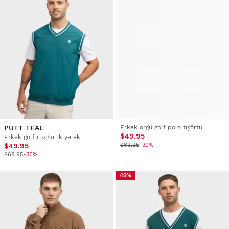
PUTT TEAL
Erkek örgü golf polo tişörtü
$49.95
Erkek golf rüzgarlık yelek
$49.95
$69.95
-30%
$69.95
-30%
45%