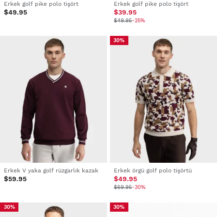
Erkek golf pike polo tişört
Erkek golf pike polo tişört
$49.95
$39.95
$49.95
-25%
30%
Erkek V yaka golf rüzgarlık kazak
Erkek örgü golf polo tişörtü
$59.95
$49.95
$69.95
-30%
30%
30%