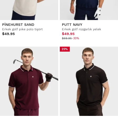
PINEHURST SAND
PUTT NAVY
Erkek golf pike polo tişört
Erkek golf rüzgarlık yelek
$49.95
$49.95
$69.95
-30%
25%