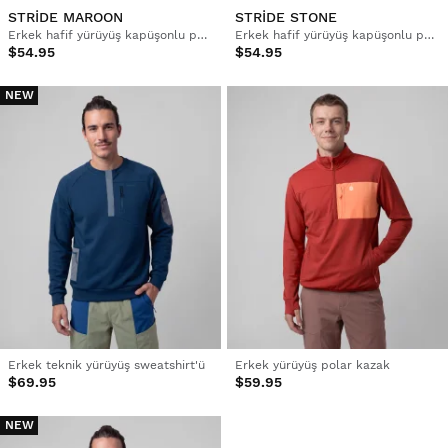
STRIDE MAROON
STRIDE STONE
Erkek hafif yürüyüş kapüşonlu polar ceket
Erkek hafif yürüyüş kapüşonlu polar ceket
$54.95
$54.95
NEW
Erkek teknik yürüyüş sweatshirt'ü
Erkek yürüyüş polar kazak
$69.95
$59.95
NEW