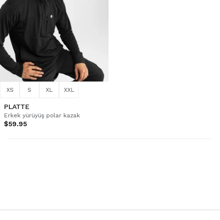
XS
S
XL
XXL
PLATTE
Erkek yürüyüş polar kazak
$59.95