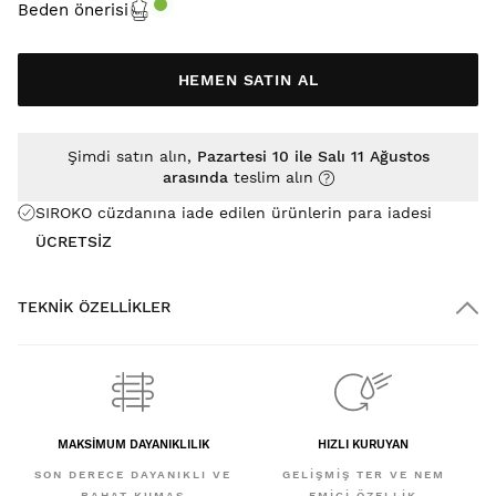
Beden önerisi
HEMEN SATIN AL
Şimdi satın alın,
Pazartesi 10 ile Salı 11 Ağustos
arasında
teslim alın
SIROKO cüzdanına iade edilen ürünlerin para iadesi
ÜCRETSİZ
TEKNIK ÖZELLIKLER
MAKSİMUM DAYANIKLILIK
HIZLI KURUYAN
SON DERECE DAYANIKLI VE
GELIŞMIŞ TER VE NEM
RAHAT KUMAŞ
EMICI ÖZELLIK