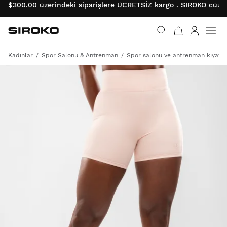
$300.00 üzerindeki siparişlere ÜCRETSİZ kargo . SIROKO cüzda
Siroko.com
Ana sayfaya git
Giriş
Kadınlar
Spor Salonu & Antrenman
Spor salonu ve antrenman kıyafet