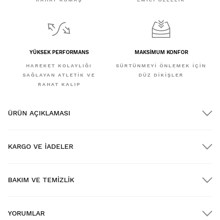
YÜKSEK PERFORMANS
MAKSIMUM KONFOR
HAREKET KOLAYLIĞI
SÜRTÜNMEYI ÖNLEMEK IÇIN
SAĞLAYAN ATLETIK VE
DÜZ DIKIŞLER
RAHAT KALIP
ÜRÜN AÇIKLAMASI
KARGO VE IADELER
BAKIM VE TEMIZLIK
$300.00 üzerindeki siparişlere ÜCRETSİZ kargo
YORUMLAR
Eve teslimat
$300.00 üzerindeki siparişlerde
ÜCRETSIZ