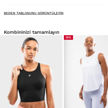
New content loaded
- No reviews collected for this product yet -
BEDEN TABLOSUNU GÖRÜNTÜLEYIN
Be the first to write a review
Kombininizi tamamlayın
30%
Ürünlerimizi evinizde rahatça deneyin. Teslimat tarihinden
itibaren 30 gün içinde iade yapabilirsiniz.
Kullanıcı hesabınızdan, siparişinizdeki bir ürünü kolay ve
hızlı bir şekilde iade edebilirsiniz.
Geri ödemenizi orijinal ödeme
Başlangıç fiyatı $9.95
yönteminize yapın.