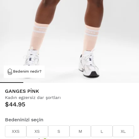
Bedenim nedir?
GANGES PINK
Kadın egzersiz dar şortları
$44.95
Bedeninizi seçin
XXS
XS
S
M
L
XL