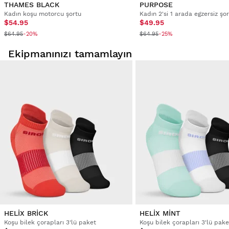
THAMES BLACK
PURPOSE
Kadın koşu motorcu şortu
Kadın 2'si 1 arada egzersiz şo
$54.95
$49.95
$64.95
$64.95
-20%
-25%
Ekipmanınızı tamamlayın
HELIX BRICK
HELIX MINT
Koşu bilek çorapları 3'lü paket
Koşu bilek çorapları 3'lü pake