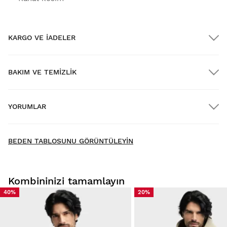
KARGO VE IADELER
BAKIM VE TEMIZLIK
$300.00 üzerindeki siparişlere ÜCRETSİZ kargo
YORUMLAR
Eve teslimat
$300.00 üzerindeki siparişlerde
ÜCRETSIZ
New content loaded
- No reviews collected for this product yet -
BEDEN TABLOSUNU GÖRÜNTÜLEYIN
Be the first to write a review
Kombininizi tamamlayın
40%
20%
Ürünlerimizi evinizde rahatça deneyin. Teslimat tarihinden
itibaren 30 gün içinde iade yapabilirsiniz.