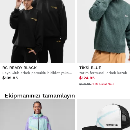
RC READY BLACK
TIKSI BLUE
Rayo Club erkek pamuklu bisiklet yaka sweatshirt
Yarım fermuarlı erkek kazak
$139.95
$124.95
$139.95
-15% Final Sale
Ekipmanınızı tamamlayın