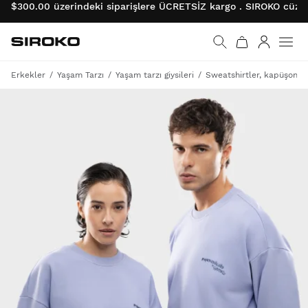
$300.00 üzerindeki siparişlere ÜCRETSİZ kargo . SIROKO cüzda
Siroko.com
Ana sayfaya git
Giriş
Erkekler
Yaşam Tarzı
Yaşam tarzı giysileri
Sweatshirtler, kapüşonlul