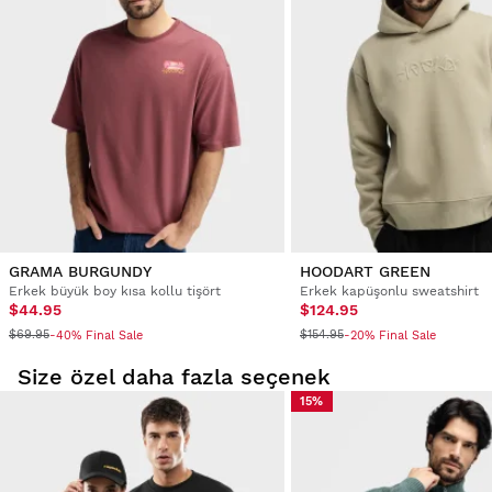
Kullanıcı hesabınızdan, siparişinizdeki bir ürünü kolay ve
hızlı bir şekilde iade edebilirsiniz.
Geri ödemenizi orijinal ödeme
Başlangıç fiyatı $9.95
yönteminize yapın.
GRAMA BURGUNDY
HOODART GREEN
Erkek büyük boy kısa kollu tişört
Erkek kapüşonlu sweatshirt
$44.95
$124.95
$69.95
$154.95
-40% Final Sale
-20% Final Sale
Size özel daha fazla seçenek
15%