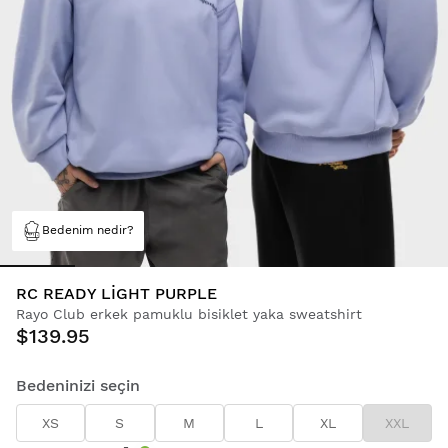
Bedenim nedir?
RC READY LIGHT PURPLE
Rayo Club erkek pamuklu bisiklet yaka sweatshirt
$139.95
Bedeninizi seçin
XS
S
M
L
XL
XXL