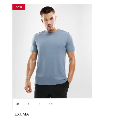
30%
XS
S
XL
XXL
EXUMA