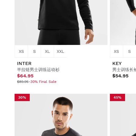
生活方式
生活方式
足球
足球
合作
合作
XS
S
XL
XXL
XS
S
INTER
KEY
半拉链男士训练运动衫
男士训练长袖
$64.95
$54.95
$89.95
-30% Final Sale
查看全部 男性
查看全部 女性
查看全部 儿童
30%
45%