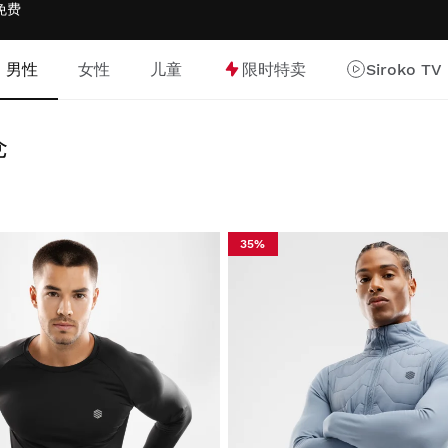
免费
男性
女性
儿童
限时特卖
Siroko TV
仓
35%