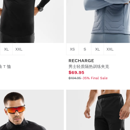
XL
XXL
XS
S
XL
XXL
RECHARGE
 T 恤
男士轻质隔热训练夹克
$69.95
$104.95
-35% Final Sale