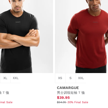
XL
XXL
XS
S
XXL
R
CAMARGUE
 T 恤
男士训练短袖 T 恤
$39.95
inal Sale
$54.95
-30% Final Sale