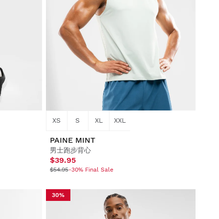
XS
S
XL
XXL
PAINE MINT
男士跑步背心
$39.95
$54.95
-30% Final Sale
30%