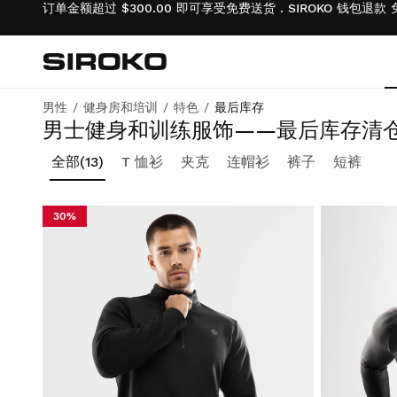
订单金额超过 $300.00 即可享受免费送货 . SIROKO 钱包退款
Siroko.com
返回首页
男性
健身房和培训
特色
最后库存
库存有限，售完即止，快来抢购吧！
男士健身和训练服饰——最后库存清
自行车运动
自行车运动
生活方式男孩
全部
(13)
T 恤衫
夹克
连帽衫
裤子
短裤
健身房和培训
健身房和培训
生活方式女孩
30%
探险
探险
骑自行车的男孩
板式网球
板式网球
骑自行车的女孩
网球
网球
滑雪和滑雪板男孩
高尔夫
高尔夫
滑雪和滑雪板女孩
滑雪和滑雪板
滑雪和滑雪板
足球