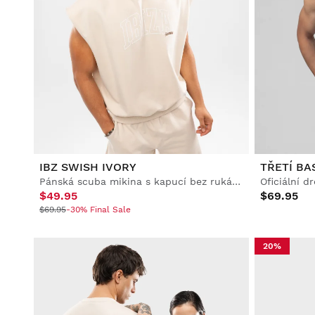
IBZ SWISH IVORY
Pánská scuba mikina s kapucí bez rukávů
$49.95
$69.95
$69.95
-30% Final Sale
20%