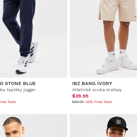
O STONE BLUE
IBZ BANG IVORY
ba tepláky jogger
Atletické scuba kraťasy
$39.95
inal Sale
$49.95
-25% Final Sale