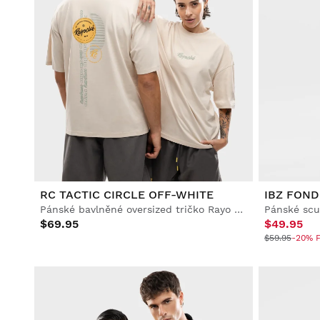
RC TACTIC CIRCLE OFF-WHITE
IBZ FOND
Pánské bavlněné oversized tričko Rayo Club
Pánské scu
$69.95
$49.95
$59.95
-20% F