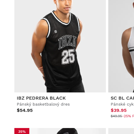
IBZ PEDRERA BLACK
SC BL CA
Pánský basketbalový dres
$54.95
$39.95
$49.95
-25% F
35%