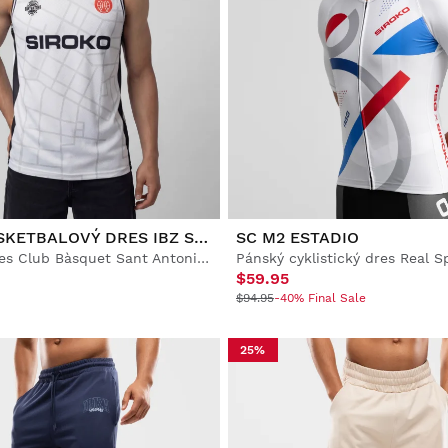
TŘETÍ BASKETBALOVÝ DRES IBZ SANT ANTONI 2025-26
SC M2 ESTADIO
Oficiální dres Club Bàsquet Sant Antoni pro dospělé
$59.95
$94.95
-40% Final Sale
25%