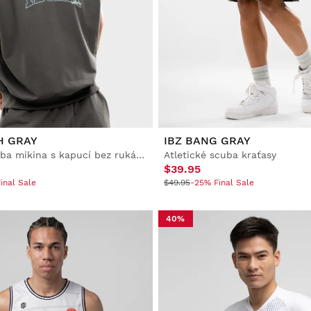
H GRAY
IBZ BANG GRAY
Pánská scuba mikina s kapucí bez rukávů
Atletické scuba kraťasy
$39.95
inal Sale
$49.95
-25% Final Sale
40%