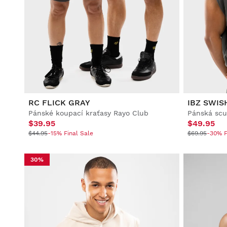
RC FLICK GRAY
IBZ SWIS
Pánské koupací kraťasy Rayo Club
$39.95
$49.95
$44.95
-15% Final Sale
$69.95
-30% F
30%