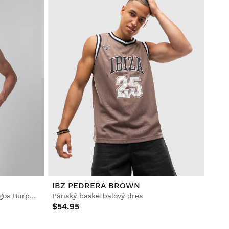
IBZ PEDRERA BROWN
Pánské cyklistické kraťasy Burgos Burpellet BH x Siroko
Pánský basketbalový dres
$54.95