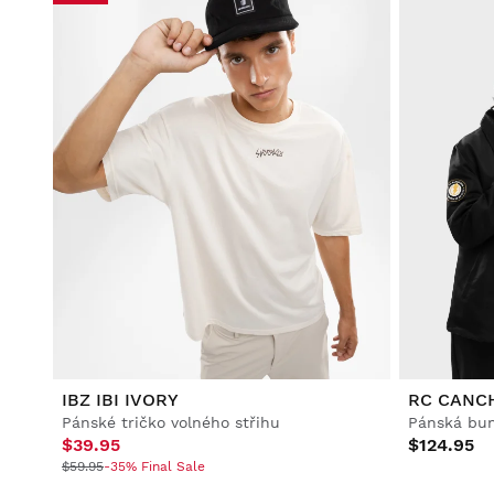
IBZ IBI IVORY
RC CANC
Pánské tričko volného střihu
Pánská bu
$39.95
$124.95
$59.95
-35% Final Sale