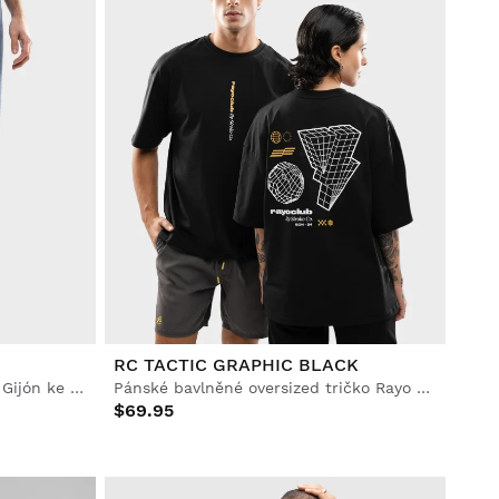
RC TACTIC GRAPHIC BLACK
Pánské džíny Real Sporting de Gijón ke 120. výročí
Pánské bavlněné oversized tričko Rayo Club
$69.95