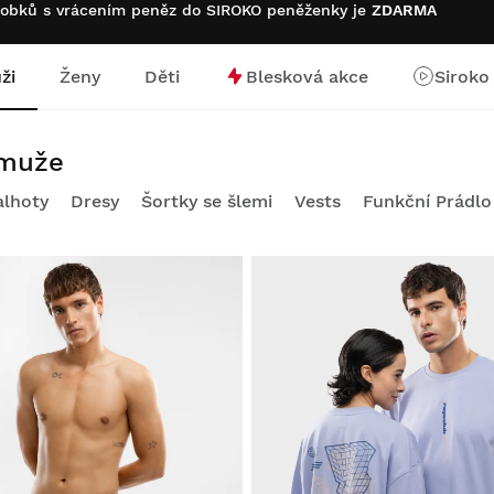
robků s vrácením peněz do SIROKO peněženky je
ZDARMA
ži
Ženy
Děti
Blesková akce
Siroko
stránku
 muže
alhoty
Dresy
Šortky se šlemi
Vests
Funkční Prádlo