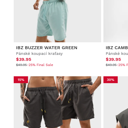
Fotbal
Lifestyle
Lifestyle
Fotbal
Fotbal
Collabs
Collabs
IBZ BUZZER WATER GREEN
IBZ CAMB
Pánské koupací kraťasy
Pánské kou
$39.95
$39.95
$49.95
-25% Final Sale
$49.95
-25% F
Zobrazit vše Muži
Zobrazit vše Ženy
Zobrazit vše Děti
15%
30%