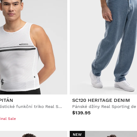
PITÁN
SC120 HERITAGE DENIM
Pánské cyklistické funkční triko Real Sporting de Gijón x Siroko
$139.95
inal Sale
NEW