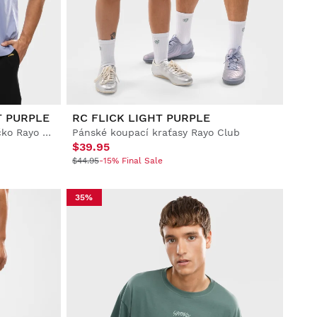
T PURPLE
RC FLICK LIGHT PURPLE
Pánské bavlněné oversized tričko Rayo Club
Pánské koupací kraťasy Rayo Club
$39.95
$44.95
-15% Final Sale
35%