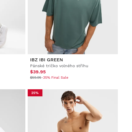
IBZ IBI GREEN
Pánské tričko volného střihu
$39.95
$59.95
-35% Final Sale
25%