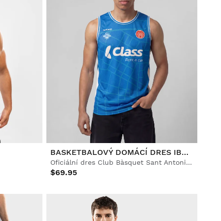
BASKETBALOVÝ DOMÁCÍ DRES IBZ SANT ANTONI 2025-26
Oficiální dres Club Bàsquet Sant Antoni pro dospělé
$69.95