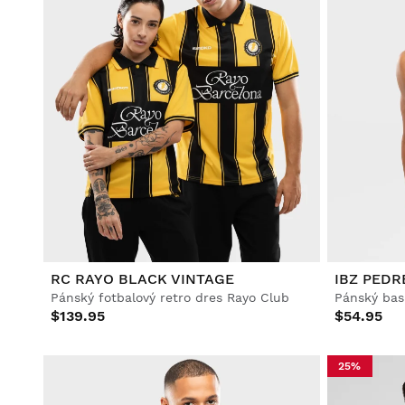
RC RAYO BLACK VINTAGE
IBZ PED
Pánský fotbalový retro dres Rayo Club
Pánský bas
$139.95
$54.95
25%