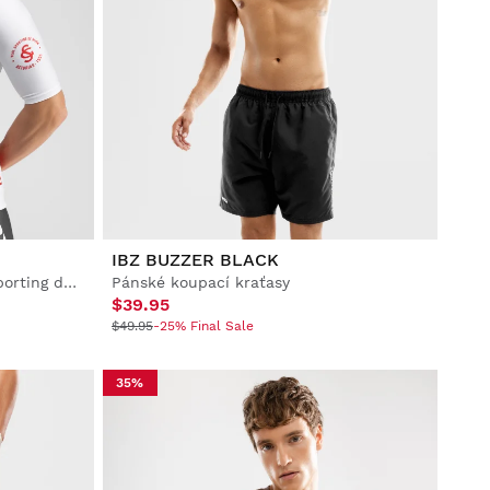
IBZ BUZZER BLACK
Pánský cyklistický dres Real Sporting de Gijón x Siroko s krátkým rukávem
Pánské koupací kraťasy
$39.95
$49.95
-25% Final Sale
35%