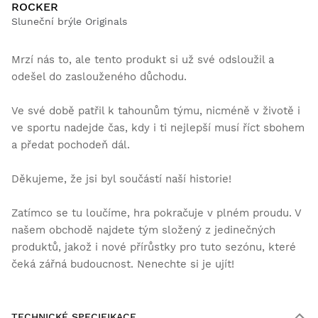
ROCKER
Sluneční brýle Originals
Mrzí nás to, ale tento produkt si už své odsloužil a
odešel do zaslouženého důchodu.
Ve své době patřil k tahounům týmu, nicméně v životě i
ve sportu nadejde čas, kdy i ti nejlepší musí říct sbohem
a předat pochodeň dál.
Děkujeme, že jsi byl součástí naší historie!
Zatímco se tu loučíme, hra pokračuje v plném proudu. V
našem obchodě najdete tým složený z jedinečných
produktů, jakož i nové přírůstky pro tuto sezónu, které
čeká zářná budoucnost. Nenechte si je ujít!
TECHNICKÉ SPECIFIKACE