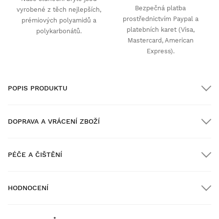
Bezpečná platba
vyrobené z těch nejlepších,
prostřednictvím Paypal a
prémiových polyamidů a
platebních karet (Visa,
polykarbonátů.
Mastercard, American
Express).
POPIS PRODUKTU
DOPRAVA A VRÁCENÍ ZBOŽÍ
PÉČE A ČIŠTĚNÍ
Doprava ZDARMA u objednávek nad $300.00
HODNOCENÍ
Doručení domů
ZDARMA
nad $300.00
New content loaded
- Na moeten produkt nejsou žádné hodnocení -