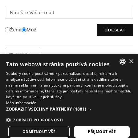
Napište Váš e-mail
Žena
Muž
ODESLAT
ČEŠTINA
×
Tato webová stránka používá cookies
Soubory cookie používáme k personalizaci obsahu, reklam a k
SPANISH
analýze návštěvnosti. Informace o užívání stránek sdílíme také s
našimi reklamními a analytickými partnery, kteří si je mohou spojit s
ENGLISH
dalšími informacemi, které jste jim poskytli nebo které nashromáždili,
když jste používali jejich služby.
Právní upozornění
Soubory cookies
Podmínky společnosti
GREEK
Más información
AI při práci s obrázky
Mapa stránek
ZOBRAZIT VŠECHNY PARTNERY
(1881) →
DANISH
© 2026 Siroko
GERMAN
ZOBRAZIT PODROBNOSTI
FINNISH
ODMÍTNOUT VŠE
PŘIJMOUT VŠE