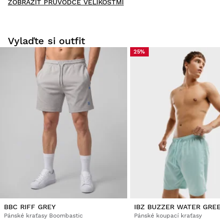
ZOBRAZIT PRŮVODCE VELIKOSTMI
Buďte první, kdo napíše hodnocení
Vylaďte si outfit
25%
Vyzkoušejte si naše produkty v pohodlí domova. Na vrácení
zboží máte 30 dní od doručení.
Z vašeho uživatelského účtu můžete jednoduše a rychle
vrátit produkty z vaší objednávky.
Vrácení peněz původní platební metodou
Od
$9.95
BBC RIFF GREY
IBZ BUZZER WATER GRE
Pánské kraťasy Boombastic
Pánské koupací kraťasy