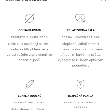
OCHRANA UV400
POLARIZOVANÁ SKLA
PEČUJTE O SVŮJ ZRAK
ŽÁDNÁ UNAVENOST OČÍ
Naše skla spoléhají na anti-
Zlepšené vidění pomocí
radiační filtry které se o
filtrování odrazů a umožnění
zdraví vašeho zraku starají se
přírodním barvám a světlu
speciální péčí.
vyhnout se rušivým optickým
podnětům.
LEHKÉ A ODOLNÉ
BEZPEČNÁ PLATBA
VYSOKÁ ODOLNOST
VAŠE ÚDAJE JSOU V
BEZPEČÍ
Naše sluneční brýle jsou