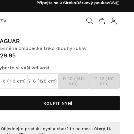
Připojte se k Siroko
Dárkový poukaz
CS
 TV
Přihlásit s
JAGUAR
avlněné chlapecké triko dlouhý rukáv
29.95
yberte si vaší velikost
9-10 (140
11-12 (152
-6 (116 cm)
7-8 (128 cm)
cm)
cm)
KOUPIT NYNÍ
Objednejte produkt nyní a obdržíte ho mezi:
úterý 11.