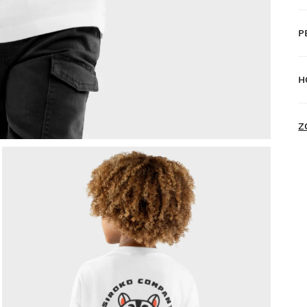
P
D
H
D
N
Z
V
z
Z
v
V