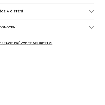
ÉČE A ČIŠTĚNÍ
oprava ZDARMA u objednávek nad $300.00
ODNOCENÍ
oručení domů
ZDARMA
nad $300.00
ew content loaded
- Na moeten produkt nejsou žádné hodnocení -
OBRAZIT PRŮVODCE VELIKOSTMI
Buďte první, kdo napíše hodnocení
yzkoušejte si naše produkty v pohodlí domova. Na vrácení
boží máte 30 dní od doručení.
 vašeho uživatelského účtu můžete jednoduše a rychle
rátit produkty z vaší objednávky.
rácení peněz původní platební metodou
Od
$9.95