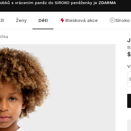
robků s vrácením peněz do SIROKO peněženky je
ZDARMA
ži
Ženy
Děti
Blesková akce
Siroko
stránku
rička
B
$
V
5