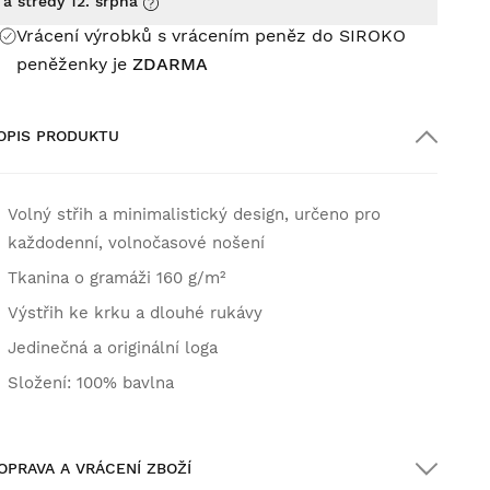
a středy 12. srpna
Vrácení výrobků s vrácením peněz do SIROKO
peněženky je
ZDARMA
OPIS PRODUKTU
Volný střih a minimalistický design, určeno pro
každodenní, volnočasové nošení
Tkanina o gramáži 160 g/m²
Výstřih ke krku a dlouhé rukávy
Jedinečná a originální loga
Složení: 100% bavlna
OPRAVA A VRÁCENÍ ZBOŽÍ