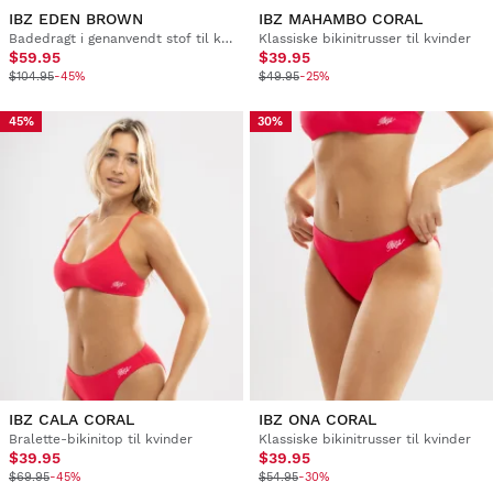
IBZ EDEN BROWN
IBZ MAHAMBO CORAL
Badedragt i genanvendt stof til kvinder
Klassiske bikinitrusser til kvinder
$59.95
$39.95
$104.95
-45%
$49.95
-25%
45%
30%
IBZ CALA CORAL
IBZ ONA CORAL
Bralette-bikinitop til kvinder
Klassiske bikinitrusser til kvinder
$39.95
$39.95
$69.95
-45%
$54.95
-30%