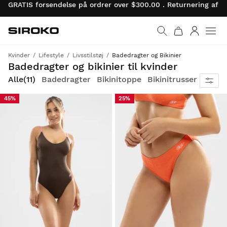
GRATIS forsendelse på ordrer over $300.00 . Returnering af 
Siroko.com
Gå til startsiden
Log ind
Kvinder
Lifestyle
Livsstilstøj
Badedragter og Bikinier
Anvendelighed, ydeevne og ikonisk Siroko-stil
Badedragter og bikinier til kvinder
Alle
(11)
Badedragter
Bikinitoppe
Bikinitrusser
45%
25%