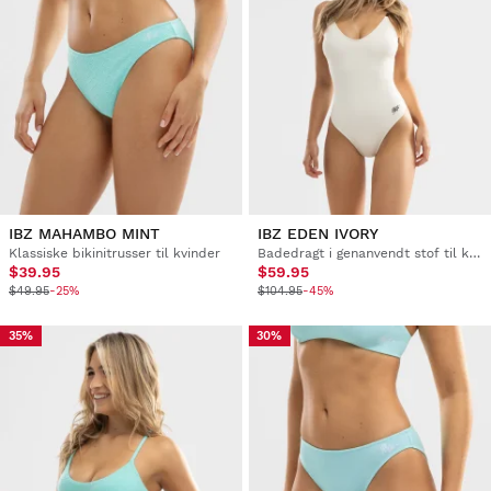
IBZ MAHAMBO MINT
IBZ EDEN IVORY
Klassiske bikinitrusser til kvinder
Badedragt i genanvendt stof til kvinder
$39.95
$59.95
$49.95
-25%
$104.95
-45%
35%
30%