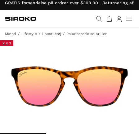
GRATIS forsendelse på ordrer over $300.00 . Returnering af 
Siroko.com
Gå til startsiden
Log ind
Mænd
Lifestyle
Livsstilstøj
Polariserede solbriller
2 x 1