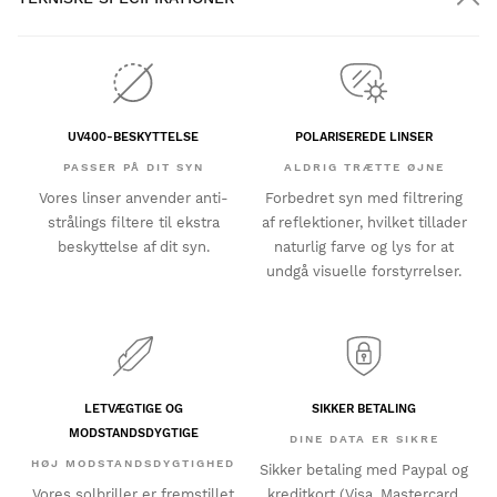
UV400-BESKYTTELSE
POLARISEREDE LINSER
PASSER PÅ DIT SYN
ALDRIG TRÆTTE ØJNE
Vores linser anvender anti-
Forbedret syn med filtrering
strålings filtere til ekstra
af reflektioner, hvilket tillader
beskyttelse af dit syn.
naturlig farve og lys for at
undgå visuelle forstyrrelser.
LETVÆGTIGE OG
SIKKER BETALING
MODSTANDSDYGTIGE
DINE DATA ER SIKRE
HØJ MODSTANDSDYGTIGHED
Sikker betaling med Paypal og
Vores solbriller er fremstillet
kreditkort (Visa, Mastercard,