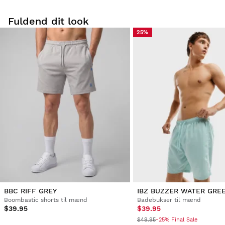
Fuldend dit look
25%
Prøv vores produkter komfortabelt i eget hjem.
at bytte
Du har 30 dage fra leveringsdatoen og frem til at
størrelse
anmode om en returnering. Returnering af
er helt
produkter for
GRATIS!
Du kan nemt og hurtigt returnere et produkt via din
Siroko-konto.
Refusion via den oprindelige betalingsmetode
Fra
$9.95
BBC RIFF GREY
IBZ BUZZER WATER GRE
Boombastic shorts til mænd
Badebukser til mænd
$39.95
$39.95
$49.95
-25% Final Sale