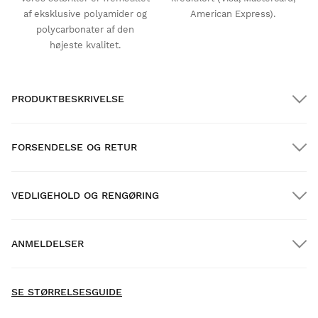
af eksklusive polyamider og
American Express).
polycarbonater af den
højeste kvalitet.
PRODUKTBESKRIVELSE
FORSENDELSE OG RETUR
VEDLIGEHOLD OG RENGØRING
GRATIS forsendelse på ordrer over $300.00
ANMELDELSER
Hjemmelevering
GRATIS
over $300.00
- Der er endnu ikke indsamlet anmeldelser for dette
New content loaded
produkt -
SE STØRRELSESGUIDE
Vær den første til at skrive en anmeldelse