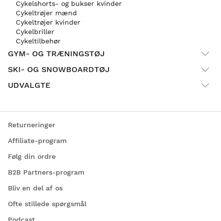
Cykelshorts- og bukser kvinder
Cykeltrøjer mænd
Cykeltrøjer kvinder
Cykelbriller
Cykeltilbehør
GYM- OG TRÆNINGSTØJ
SKI- OG SNOWBOARDTØJ
UDVALGTE
Returneringer
Affiliate-program
Følg din ordre
B2B Partners-program
Bliv en del af os
Ofte stillede spørgsmål
Podcast