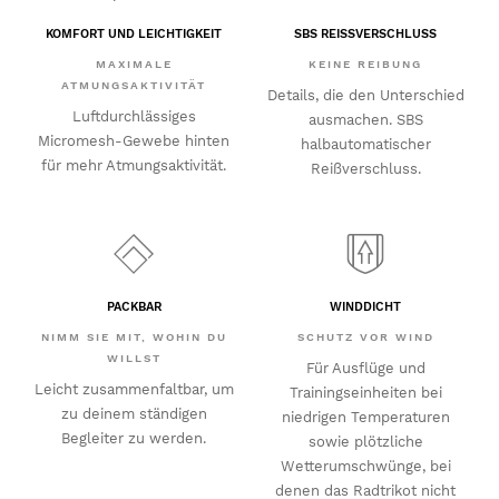
KOMFORT UND LEICHTIGKEIT
SBS REISSVERSCHLUSS
MAXIMALE
KEINE REIBUNG
ATMUNGSAKTIVITÄT
Details, die den Unterschied
Luftdurchlässiges
ausmachen. SBS
Micromesh-Gewebe hinten
halbautomatischer
für mehr Atmungsaktivität.
Reißverschluss.
PACKBAR
WINDDICHT
NIMM SIE MIT, WOHIN DU
SCHUTZ VOR WIND
WILLST
Für Ausflüge und
Leicht zusammenfaltbar, um
Trainingseinheiten bei
zu deinem ständigen
niedrigen Temperaturen
Begleiter zu werden.
sowie plötzliche
Wetterumschwünge, bei
denen das Radtrikot nicht