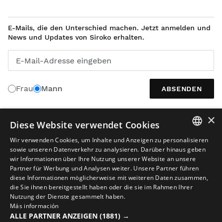
E-Mails, die den Unterschied machen. Jetzt anmelden und
News und Updates von Siroko erhalten.
E-Mail-Adresse eingeben
Frau
Mann
ABSENDEN
×
Diese Website verwendet Cookies
DEUTSCH
Wir verwenden Cookies, um Inhalte und Anzeigen zu personalisieren
SPANISH
sowie unseren Datenverkehr zu analysieren. Darüber hinaus geben
wir Informationen über Ihre Nutzung unserer Website an unsere
ENGLISH
Partner für Werbung und Analysen weiter. Unsere Partner führen
diese Informationen möglicherweise mit weiteren Daten zusammen,
GREEK
die Sie ihnen bereitgestellt haben oder die sie im Rahmen Ihrer
Nutzung der Dienste gesammelt haben.
DANISH
Rechtlicher Hinweis
Cookies
Allgemeine Geschäftsbedingungen
Más información
GERMAN
ALLE PARTNER ANZEIGEN
(1881) →
KI in Bildinhalten
Sitemap