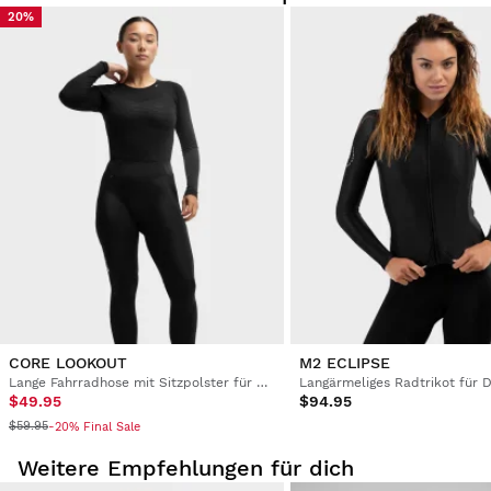
20%
Probiere unsere Produkte bequem zu Hause an. Ab Erhalt
der Ware hast du 30 Tage Zeit, die Bestellung
zurückzusenden.
Über dein Benutzerkonto kannst du bestellte Produkte
schnell und einfach zurückgeben.
Erstattung auf das ursprüngliche Zahlungsmittel
Ab
$9.95
CORE LOOKOUT
M2 ECLIPSE
Lange Fahrradhose mit Sitzpolster für Damen
Langärmeliges Radtrikot für
$49.95
$94.95
$59.95
-20% Final Sale
Weitere Empfehlungen für dich