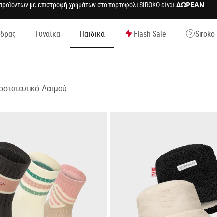
 προϊόντων με επιστροφή χρημάτων στο πορτοφόλι SIROKO είναι
ΔΩΡΕΑΝ
νδρας
Γυναίκα
Παιδικά
Flash Sale
Siroko
ελίδα
οστατευτικό Λαιμού