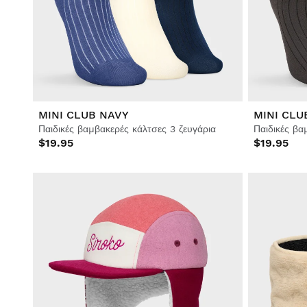
Σκι & Σνόουμπορντ
Σκι & Σνόουμπορντ
Ποδόσφαιρο
Lifestyle
Lifestyle
Ποδόσφαιρο
Ποδόσφαιρο
Collabs
Collabs
MINI CLUB NAVY
MINI CLU
Παιδικές βαμβακερές κάλτσες 3 ζευγάρια
Παιδικές βα
$19.95
$19.95
Προβολή Όλων Άνδρας
Προβολή Όλων Γυναίκα
Προβολή Όλων Παιδικά