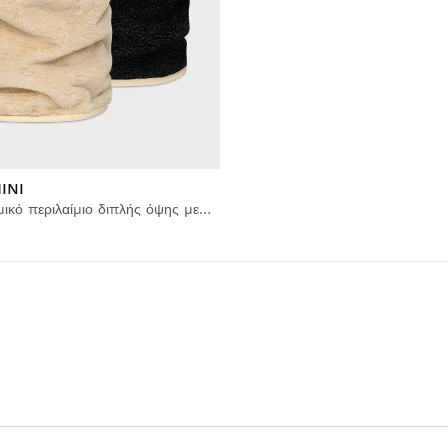
INI
Παιδικό θερμικό περιλαίμιο διπλής όψης με σέρπα & μικροΐνες φλις