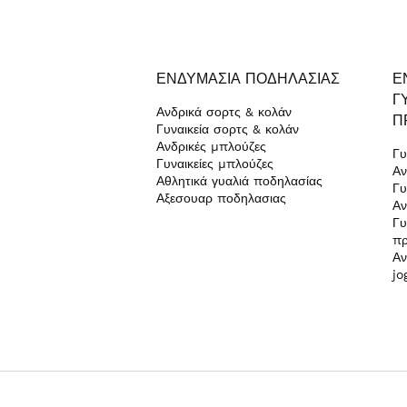
ΕΝΔΥΜΑΣΊΑ ΠΟΔΗΛΑΣΊΑΣ
Ε
Γ
Ανδρικά σορτς & κολάν
Π
Γυναικεία σορτς & κολάν
Ανδρικές μπλούζες
Γυ
Γυναικείες μπλούζες
Αν
Αθλητικά γυαλιά ποδηλασίας
Γυ
Αξεσουαρ ποδηλασιας
Αν
Γυ
π
Αν
jo