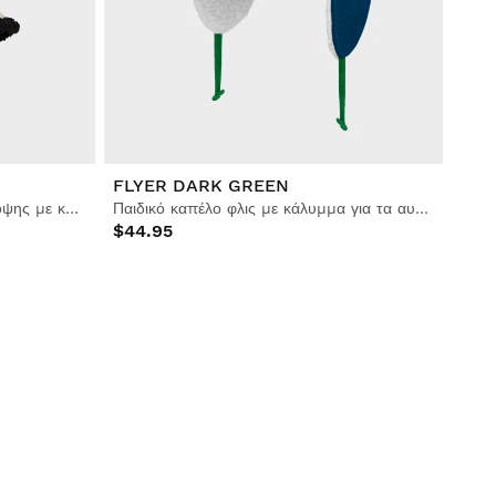
FLYER DARK GREEN
Παιδικό καπιτονέ σέρπα διπλής όψης με καπέλο με γείσο
Παιδικό καπέλο φλις με κάλυμμα για τα αυτιά
$44.95