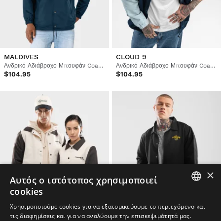
MALDIVES
CLOUD 9
Ανδρικό Αδιάβροχο Μπουφάν Coach
Ανδρικό Αδιάβροχο Μπουφάν Coach
$104.95
$104.95
×
Αυτός ο ιστότοπος χρησιμοποιεί
cookies
SPANISH
Χρησιμοποιούμε cookies για να εξατομικεύουμε το περιεχόμενο και
τις διαφημίσεις και για να αναλύουμε την επισκεψιμότητά μας.
ENGLISH