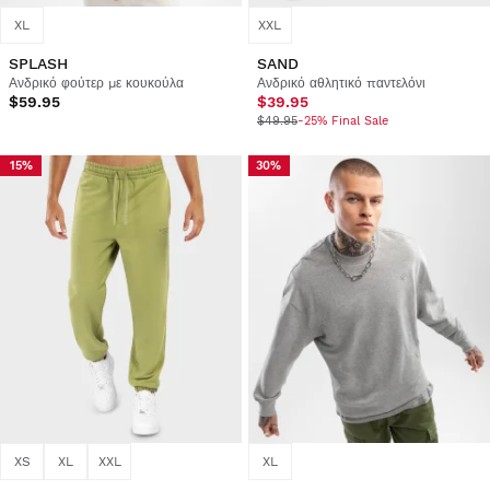
XL
XXL
SPLASH
SAND
Ανδρικό φούτερ με κουκούλα
Ανδρικό αθλητικό παντελόνι
$59.95
$39.95
$49.95
-25% Final Sale
15%
30%
XS
XL
XXL
XL