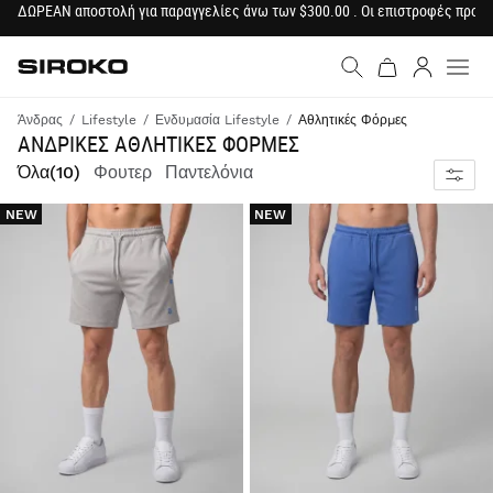
ΔΩΡΕΑΝ αποστολή για παραγγελίες άνω των $300.00 . Οι επιστροφές προϊ
Siroko.com
Μετάβαση στην αρχική σε
Σύνδεση
Άνδρας
Lifestyle
Ενδυμασία Lifestyle
Αθλητικές Φόρμες
ΑΝΔΡΙΚΕΣ ΑΘΛΗΤΙΚΕΣ ΦΟΡΜΕΣ
Όλα
(10)
Φουτερ
Παντελόνια
NEW
NEW