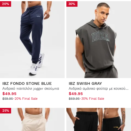
20%
30%
IBZ FONDO STONE BLUE
IBZ SWISH GRAY
Ανδρικό παντελόνι jogger σκούμπα
Ανδρικό αμάνικο φούτερ με κουκούλα σκούμπα
$49.95
$49.95
$59.95
-20% Final Sale
$69.95
-30% Final Sale
25%