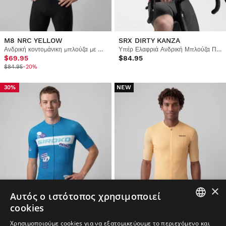
M8 NRC YELLOW
SRX DIRTY KANZA
Ανδρική κοντομάνικη μπλούζα με πλέγμα ποδηλασίας
Υπέρ Ελαφριά Ανδρική Μπλούζα Ποδηλασίας
$69.95
$84.95
$84.95
-20%
NEW
30%
×
Αυτός ο ιστότοπος χρησιμοποιεί
cookies
SPANISH
Χρησιμοποιούμε cookies για να εξατομικεύουμε το περιεχόμενο και
GM2 GOLDEN PEDALS YELLOW
M8 NRC BLUE