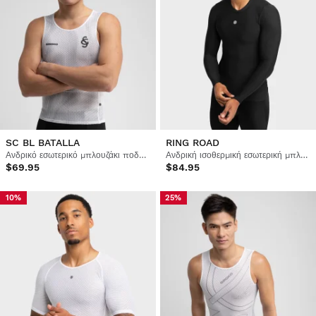
SC BL BATALLA
RING ROAD
Ανδρικό εσωτερικό μπλουζάκι ποδηλασίας Real Sporting de Gijón x Siroko
Ανδρική ισοθερμική εσωτερική μπλούζα ποδηλασίας gravel
$69.95
$84.95
10%
25%