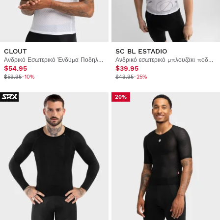
CLOUT
SC BL ESTADIO
Ανδρικό Εσωτερικό Ένδυμα Ποδηλασίας
Ανδρικό εσωτερικό μπλουζάκι ποδηλασίας Real Sporting de Gijón x Siroko
$54.95
$39.95
$59.95
-10%
$49.95
-25%
20%