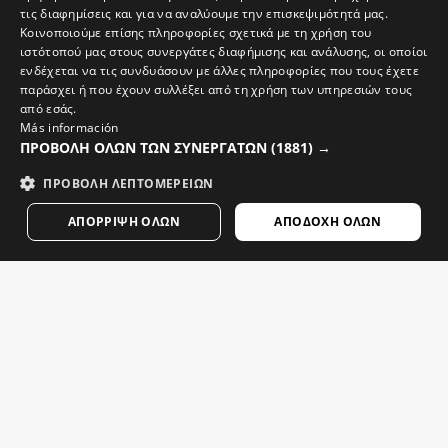
τις διαφημίσεις και για να αναλύουμε την επισκεψιμότητά μας.
Ανδρική κοντομάνικη μπλούζα με πλέγμα ποδηλασίας
Ανδρική κοντομάνικη μπλούζα ποδηλασίας gravel
ENGLISH
$59.95
$84.95
Κοινοποιούμε επίσης πληροφορίες σχετικά με τη χρήση του
$84.95
-30%
ιστότοπού μας στους συνεργάτες διαφήμισης και ανάλυσης, οι οποίοι
GREEK
ενδέχεται να τις συνδυάσουν με άλλες πληροφορίες που τους έχετε
DANISH
παράσχει ή που έχουν συλλέξει από τη χρήση των υπηρεσιών τους
ΑΝΔΡΙΚΑ ΓΙΛΕΚΑ - Εως 30% εκπτωση
ΠΡΟΒΟΛΉ ΌΛΩΝ
από εσάς.
GERMAN
Más información
ΠΡΟΒΟΛΉ ΌΛΩΝ ΤΩΝ ΣΥΝΕΡΓΑΤΏΝ
(1881) →
FINNISH
ΠΡΟΒΟΛΉ ΛΕΠΤΟΜΕΡΕΙΏΝ
FRENCH
ΑΠΌΡΡΙΨΗ ΌΛΩΝ
ΑΠΟΔΟΧΉ ΌΛΩΝ
DUTCH
POLISH
KOREAN
NORWEGIAN
CZECH
SC V1 CAPITÁN
SC V1 BATALLA
ITALIAN
Ανδρικό αντιανεμικό γιλέκο ποδηλασίας Real Sporting de Gijón x Siroko
Ανδρικό αντιανεμικό γιλέκο ποδηλασίας Real Sporting de Gijón x Siroko
PORTUGUESE
$69.95
$69.95