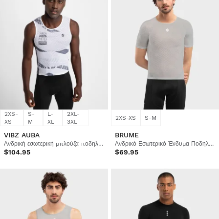
2XS-
S-
L-
2XL-
2XS-XS
S-M
XS
M
XL
3XL
VIBZ AUBA
BRUME
Ανδρική εσωτερική μπλούζα ποδηλασίας Vuelta a Ibiza MTB x Siroko
Ανδρικό Εσωτερικό Ένδυμα Ποδηλασίας
$104.95
$69.95