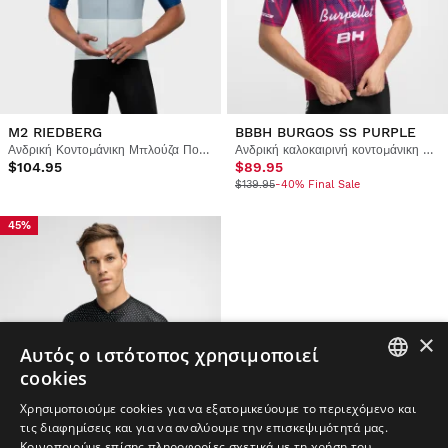
M2 RIEDBERG
BBBH BURGOS SS PURPLE
Ανδρική Κοντομάνικη Μπλούζα Ποδηλασίας
Ανδρική καλοκαιρινή κοντομάνικη μπλούζα ποδηλασίας Burgos Burpellet BH x Siroko
$104.95
$89.95
$139.95
-40% Final Sale
45%
×
Αυτός ο ιστότοπος χρησιμοποιεί
cookies
SPANISH
Χρησιμοποιούμε cookies για να εξατομικεύουμε το περιεχόμενο και
τις διαφημίσεις και για να αναλύουμε την επισκεψιμότητά μας.
ENGLISH
Κοινοποιούμε επίσης πληροφορίες σχετικά με τη χρήση του