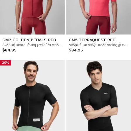
GM2 GOLDEN PEDALS RED
GM5 TERRAQUEST RED
Ανδρική κοντομάνικη μπλούζα ποδηλασίας gravel
Ανδρική μπλούζα ποδηλασίας gravel με φερμουάρ στο μισό μήκος
$84.95
$84.95
20%