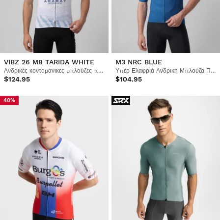
VIBZ 26 M8 TARIDA WHITE
M3 NRC BLUE
Ανδρικές κοντομάνικες μπλούζες ποδηλασίας Vuelta a Ibiza MTB x Siroko
Υπέρ Ελαφριά Ανδρική Μπλούζα Ποδηλασίας
$124.95
$104.95
40%