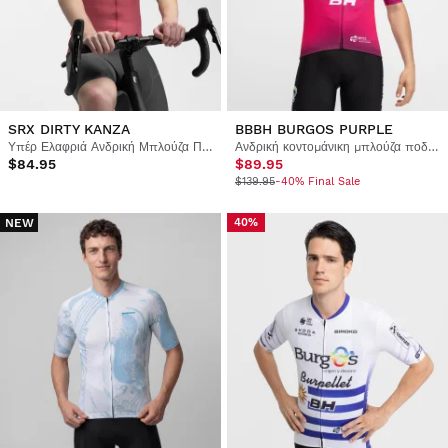
SRX DIRTY KANZA
BBBH BURGOS PURPLE
Υπέρ Ελαφριά Ανδρική Μπλούζα Ποδηλασίας
Ανδρική κοντομάνικη μπλούζα ποδηλασίας Burgos Burpellet BH x Siroko
$84.95
$89.95
$139.95
-40% Final Sale
NEW
40%