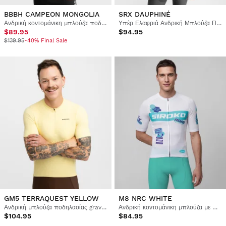
BBBH CAMPEON MONGOLIA
SRX DAUPHINÉ
Ανδρική κοντομάνικη μπλούζα ποδηλασίας Burgos Burpellet BH x Siroko
Υπέρ Ελαφριά Ανδρική Μπλούζα Ποδηλασίας
$89.95
$94.95
$139.95
-40% Final Sale
GM5 TERRAQUEST YELLOW
M8 NRC WHITE
Ανδρική μπλούζα ποδηλασίας gravel με φερμουάρ στο μισό μήκος
Ανδρική κοντομάνικη μπλούζα με πλέγμα ποδηλασίας
$104.95
$84.95