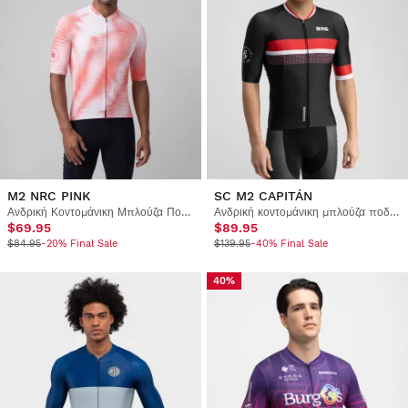
M2 NRC PINK
SC M2 CAPITÁN
Ανδρική Κοντομάνικη Μπλούζα Ποδηλασίας
Ανδρική κοντομάνικη μπλούζα ποδηλασίας Real Sporting de Gijón x Siroko
$69.95
$89.95
$84.95
-20% Final Sale
$139.95
-40% Final Sale
40%