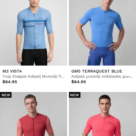
M3 VISTA
GM5 TERRAQUEST BLUE
Υπέρ Ελαφριά Ανδρική Μπλούζα Ποδηλασίας
Ανδρική μπλούζα ποδηλασίας gravel με φερμουάρ στο μισό μήκος
$84.95
$84.95
NEW
NEW