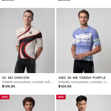
SC M2 OVACIÓN
VIBZ 26 M8 TARIDA PURPLE
Ανδρική κοντομάνικη μπλούζα ποδηλασίας Real Sporting de Gijón x Siroko
Ανδρικές κοντομάνικες μπλούζες ποδηλασίας Vuelta a Ibiza MTB x Siroko
$139.95
$124.95
20%
40%