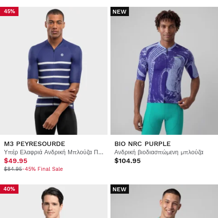
NEW
45%
M3 PEYRESOURDE
BIO NRC PURPLE
Υπέρ Ελαφριά Ανδρική Μπλούζα Ποδηλασίας
Ανδρική βιοδιασπώμενη μπλούζα
$49.95
$104.95
$84.95
-45% Final Sale
NEW
40%