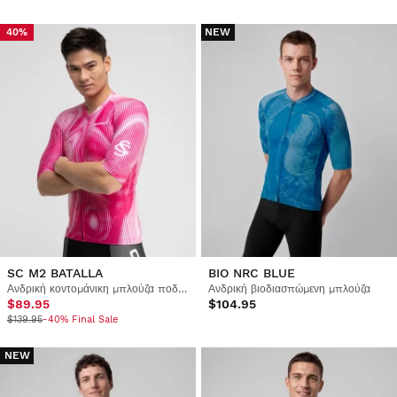
NEW
40%
SC M2 BATALLA
BIO NRC BLUE
Ανδρική κοντομάνικη μπλούζα ποδηλασίας Real Sporting de Gijón x Siroko
Ανδρική βιοδιασπώμενη μπλούζα
$89.95
$104.95
$139.95
-40% Final Sale
NEW