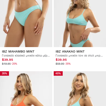
IBZ MAHAMBO MINT
IBZ ANAKAO MINT
Γυναικείο κλασικό μπικίνι κάτω μέρος
Γυναικείο μπικίνι τοπ σε στυλ μπραλέτας
$39.95
$39.95
$49.95
-25%
$59.95
-35%
35%
45%