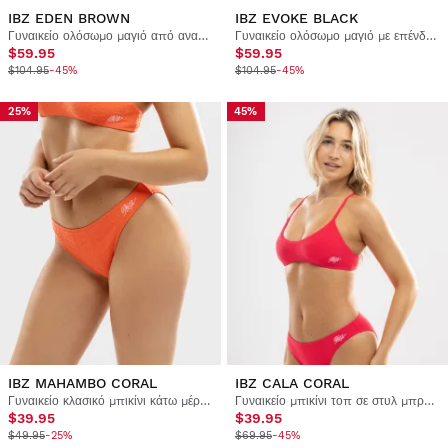
IBZ EDEN BROWN
IBZ EVOKE BLACK
Γυναικείο ολόσωμο μαγιό από ανακυκλωμένο ύφασμα
Γυναικείο ολόσωμο μαγιό με επένδυση
$59.95
$59.95
$104.95
-45%
$104.95
-45%
25%
45%
IBZ MAHAMBO CORAL
IBZ CALA CORAL
Γυναικείο κλασικό μπικίνι κάτω μέρος
Γυναικείο μπικίνι τοπ σε στυλ μπραλέτας
$39.95
$39.95
$49.95
-25%
$69.95
-45%