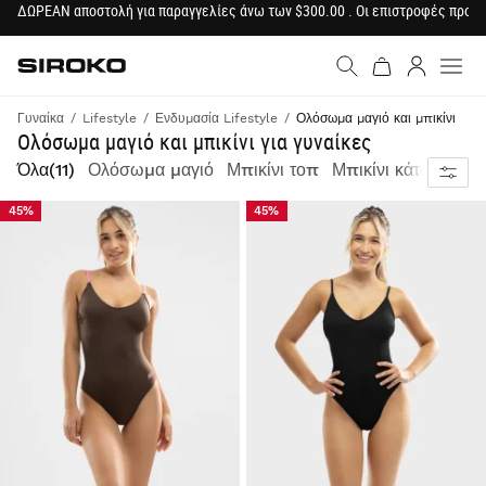
ΔΩΡΕΑΝ αποστολή για παραγγελίες άνω των $300.00 . Οι επιστροφές προϊ
Siroko.com
Μετάβαση στην αρχική σε
Σύνδεση
Γυναίκα
Lifestyle
Ενδυμασία Lifestyle
Ολόσωμα μαγιό και μπικίνι
Ολόσωμα μαγιό και μπικίνι για γυναίκες
Ευελιξία, απόδοση & εμβληματικό στυλ Siroko
Όλα
(11)
Ολόσωμα μαγιό
Μπικίνι τοπ
Μπικίνι κάτω μέρος
45%
45%