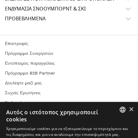
ΕΝΔΥΜΑΣΊΑ ΣΝΌΟΥΜΠΟΡΝΤ & ΣΚΙ
ΠΡΟΒΕΒΛΗΜΈΝΑ
Επιστροφές
Πρόγραμμα Συνεργατών
Εντοπισμός παραγγελίας
Πρόγραμμα B2B Partner
Δουλέψτε μαζί μας
Συχνές Ερωτήσεις
Podcast
×
Αυτός ο ιστότοπος χρησιμοποιεί
Επικοινωνία
cookies
Ιστολόγιο
SPANISH
Χρησιμοποιούμε cookies για να εξατομικεύουμε το περιεχόμενο και
Βρείτε το κατάστημα Siroko σας
τις διαφημίσεις και για να αναλύουμε την επισκεψιμότητά μας.
ENGLISH