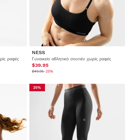
NESS
ρίς ραφές
Γυναικείο αθλητικό σουτιέν χωρίς ραφές
$39.95
$49.95
-25%
25%