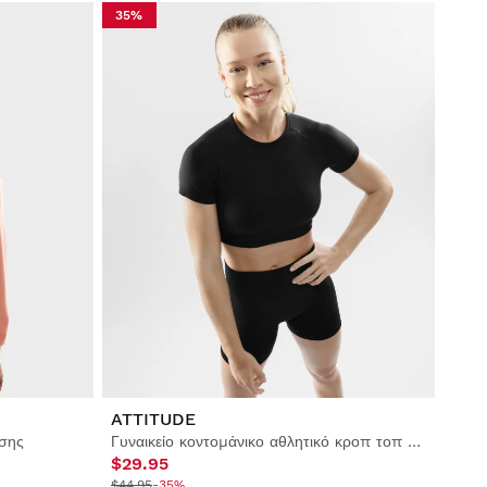
35%
ATTITUDE
σης
Γυναικείο κοντομάνικο αθλητικό κροπ τοπ χωρίς ραφές
$29.95
$44.95
-35%