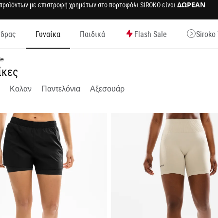
 προϊόντων με επιστροφή χρημάτων στο πορτοφόλι SIROKO είναι
ΔΩΡΕΑΝ
νδρας
Γυναίκα
Παιδικά
Flash Sale
Siroko
ελίδα
ge
ίκες
Κολαν
Παντελόνια
Αξεσουάρ