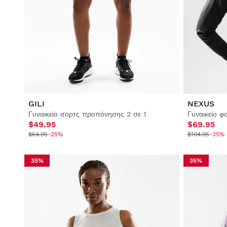
GILI
NEXUS
Γυναικείο σορτς προπόνησης 2 σε 1
Γυναικείο 
$49.95
$69.95
$64.95
-25%
$104.95
-35%
35%
35%