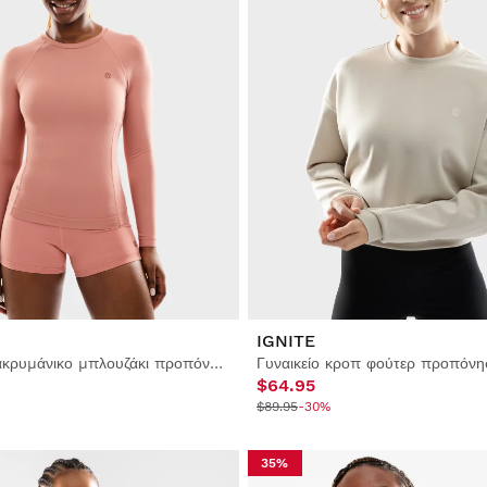
IGNITE
Γυναικείο μακρυμάνικο μπλουζάκι προπόνησης
Γυναικείο κροπ φούτερ προπόνη
$64.95
$89.95
-30%
35%