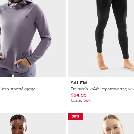
SALEM
φούτερ προπόνησης
Γυναικείο κολάν προπόνησης χω
$54.95
$69.95
-25%
30%