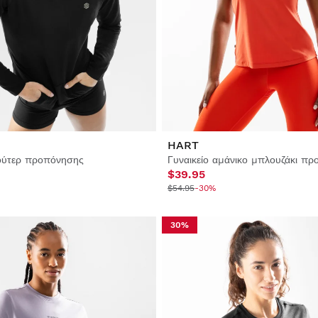
HART
φούτερ προπόνησης
Γυναικείο αμάνικο μπλουζάκι π
$39.95
$54.95
-30%
30%