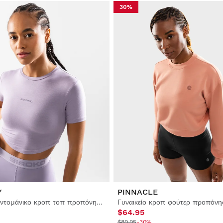
30%
Y
PINNACLE
Γυναικείο κοντομάνικο κροπ τοπ προπόνησης
Γυναικείο κροπ φούτερ προπόνη
$64.95
$89.95
-30%