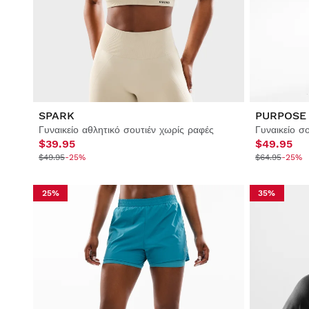
Σκι & Σνόουμπορντ
Σκι & Σνόουμπορντ
Ποδόσφαιρο
Lifestyle
Lifestyle
Ποδόσφαιρο
Ποδόσφαιρο
Collabs
Collabs
SPARK
PURPOSE
Γυναικείο αθλητικό σουτιέν χωρίς ραφές
Γυναικείο σ
$39.95
$49.95
$49.95
-25%
$64.95
-25%
Προβολή Όλων Άνδρας
Προβολή Όλων Γυναίκα
Προβολή Όλων Παιδικά
25%
35%