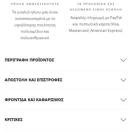
ΥΨΗΛΉ ΑΝΘΕΚΤΙΚΌΤΗΤΑ
ΤΑ ΠΡΟΣΩΠΙΚΆ ΣΑΣ
ΔΕΔΟΜΈΝΑ ΕΊΝΑΙ ΑΣΦΑΛΉ
Τα γυαλιά ηλίου μας είναι
Ασφαλής πληρωμή με PayPal
κατασκευασμένα με το
και πιστωτική κάρτα (Visa,
υψηλότερης ποιότητας
Mastercard, American Express).
πολυαμίδιο και
πολυανθρακικό.
ΠΕΡΙΓΡΑΦΉ ΠΡΟΪΌΝΤΟΣ
ΑΠΟΣΤΟΛΉ ΚΑΙ ΕΠΙΣΤΡΟΦΈΣ
ΦΡΟΝΤΊΔΑ ΚΑΙ ΚΑΘΑΡΙΣΜΌΣ
ΔΩΡΕΑΝ αποστολή για παραγγελίες άνω των $300.00
ΚΡΙΤΙΚΈΣ
Παράδοση στο σπίτι
ΔΩΡΕΆΝ
για παραγγελίες άνω των
$300.00