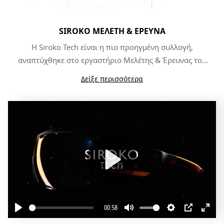
SIROKO ΜΕΛΈΤΗ & ΈΡΕΥΝΑ
Η Siroko Tech είναι η πιο προηγμένη συλλογή,
αναπτύχθηκε στο εργαστήριο Μελέτης & Έρευνας του
Siroko. Το σύστημα εξαερισμού μας -το DrySky- έχει
Δείξε περισσότερα
σχεδιαστεί για να απομακρύνει το θόλωμα και για να
κρατάει την υγρασία μακριά από τους φακούς ακόμα
και στις πιο ακραίες συνθήκες.
Play
00:58
Play
Mute
Settings
PIP
Enter