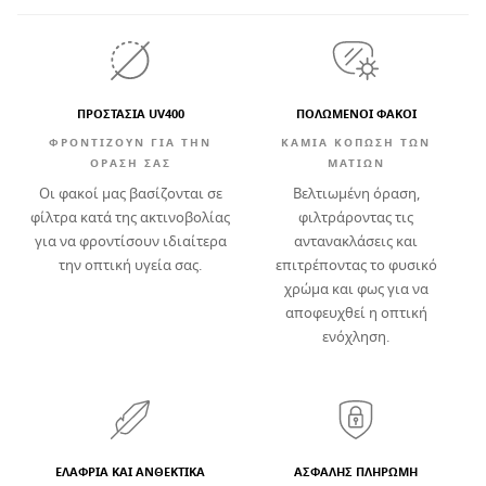
ΠΡΟΣΤΑΣΙΑ UV400
ΠΟΛΩΜΕΝΟΙ ΦΑΚΟΙ
ΦΡΟΝΤΙΖΟΥΝ ΓΙΑ ΤΗΝ
ΚΑΜΊΑ ΚΌΠΩΣΗ ΤΩΝ
ΟΡΑΣΗ ΣΑΣ
ΜΑΤΙΏΝ
Οι φακοί μας βασίζονται σε
Βελτιωμένη όραση,
φίλτρα κατά της ακτινοβολίας
φιλτράροντας τις
για να φροντίσουν ιδιαίτερα
αντανακλάσεις και
την οπτική υγεία σας.
επιτρέποντας το φυσικό
χρώμα και φως για να
αποφευχθεί η οπτική
ενόχληση.
ΕΛΑΦΡΙΆ ΚΑΙ ΑΝΘΕΚΤΙΚΆ
ΑΣΦΑΛΉΣ ΠΛΗΡΩΜΉ