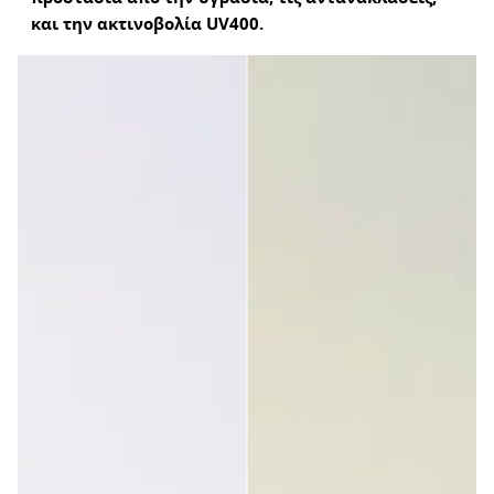
Επαληθευμένος Πελάτης
και την ακτινοβολία UV400.
Marcos Estévez Hernández
Τέλεια σύσταση 
Ήταν χρήσιμη αυτή η κριτική;
Ναι
Αναφορά
Κοινοποίηση
7 μήνες πριν
Επαληθευμένος Πελάτης
Irfan Susilo
Εξαιρετικά γυαλιά ποδηλασίας και απαραίτητα για όλους 
τους λάτρεις εκεί έξω
Ήταν χρήσιμη αυτή η κριτική;
Ναι
Αναφορά
Κοινοποίηση
2 χρόνια πριν
1
2
3
4
5
6
...
41