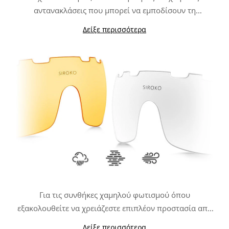
αντανακλάσεις που μπορεί να εμποδίσουν τη
δραστηριότητα σας. Οι φωτοχρωμικοί φακοί
Δείξε περισσότερα
Χάρη στην κατασκευή τους με φωτοχρωμικά υλικά αντί
προσαρμόζονται στις συνεχείς αλλαγές φωτός
και
να κατασκευάζονται με μια μόνο πρόσθετη επίστρωση,
γίνονται η καλύτερη επιλογή για αθλήματα όπως το
οι εναλλάξιμοι φακοί K3 PhotoChromic αλλάζουν από
Mountain Bike, το Τρίαθλο ή το Τρέξιμο.
την μια κατηγορία στην άλλη μέσα σε λίγα μόνο
δευτερόλεπτα (αυτές οι κατηγορίες ενδέχεται να
διαφέρουν ελαφρώς ανάλογα με τον τύπο
φωτοχρωμικών φακών που έχετε επιλέξει). Βασίζονται
επίσης σε μια
επιπλέον πολωμένη επίστρωση και
στη πλήρης προστασία UV400
που σας παρέχει ένα
μεγαλύτερο βαθμό προστασίας από τις λάμψεις και τις
αντανακλάσεις.
Για τις συνθήκες χαμηλού φωτισμού όπου
εξακολουθείτε να χρειάζεστε επιπλέον προστασία από
τις ριπές του ανέμου και τις μικρές επιδράσεις:
K3
Δείξε περισσότερα