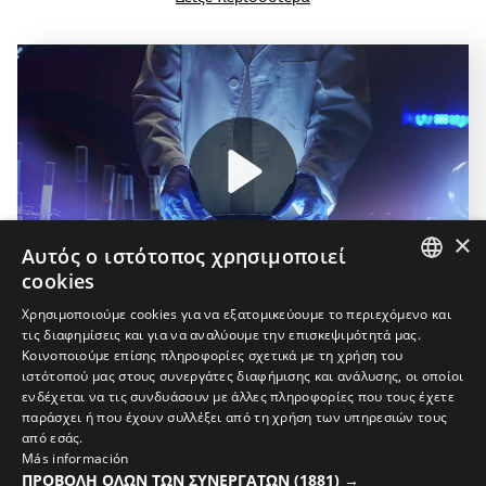
Και αν χρειάζεστε υψηλή αντίθεση για να
Clear
.
καταπολεμήσετε τον ομιχλώδη καιρό:
K3 ClearFog
.
Play
×
Αυτός ο ιστότοπος χρησιμοποιεί
01:15
cookies
Play
Mute
Settings
PIP
Enter
SPANISH
Χρησιμοποιούμε cookies για να εξατομικεύουμε το περιεχόμενο και
fulls
τις διαφημίσεις και για να αναλύουμε την επισκεψιμότητά μας.
ENGLISH
Ολοκληρώστε την εμφάνισή σας
Κοινοποιούμε επίσης πληροφορίες σχετικά με τη χρήση του
ιστότοπού μας στους συνεργάτες διαφήμισης και ανάλυσης, οι οποίοι
GREEK
ενδέχεται να τις συνδυάσουν με άλλες πληροφορίες που τους έχετε
DANISH
παράσχει ή που έχουν συλλέξει από τη χρήση των υπηρεσιών τους
από εσάς.
GERMAN
Más información
ΠΡΟΒΟΛΉ ΌΛΩΝ ΤΩΝ ΣΥΝΕΡΓΑΤΏΝ
(1881) →