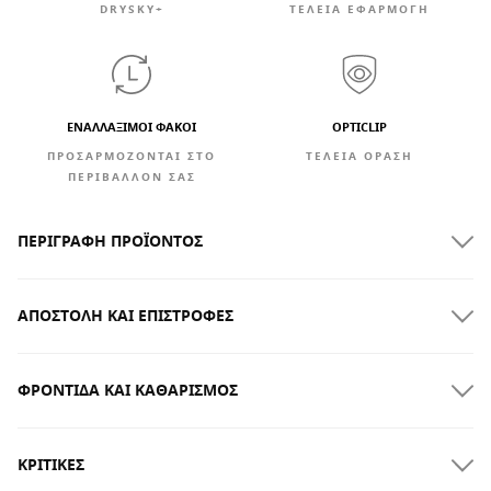
DRYSKY+
ΤΕΛΕΙΑ ΕΦΑΡΜΟΓΗ
ΕΝΑΛΛΆΞΙΜΟΙ ΦΑΚΟΊ
OPTICLIP
ΠΡΟΣΑΡΜΟΖΟΝΤΑΙ ΣΤΟ
ΤΈΛΕΙΑ ΌΡΑΣΗ
ΠΕΡΙΒΑΛΛΟΝ ΣΑΣ
ΠΕΡΙΓΡΑΦΉ ΠΡΟΪΌΝΤΟΣ
ΑΠΟΣΤΟΛΉ ΚΑΙ ΕΠΙΣΤΡΟΦΈΣ
ΦΡΟΝΤΊΔΑ ΚΑΙ ΚΑΘΑΡΙΣΜΌΣ
ΔΩΡΕΑΝ αποστολή για παραγγελίες άνω των $300.00
ΚΡΙΤΙΚΈΣ
Παράδοση στο σπίτι
ΔΩΡΕΆΝ
για παραγγελίες άνω των