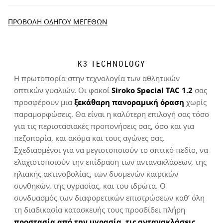
$300.00
4.56
New content loaded
ΠΡΟΒΟΛΉ ΟΔΗΓΟΎ ΜΕΓΕΘΏΝ
Βασισμένο σε 121 κριτικές
ΓΡΆΨΤΕ ΚΡΙΤΙΚΉ
K3 TECHNOLOGY
Η πρωτοπορία στην τεχνολογία των αθλητικών
Αναζήτηση:
Ταξινόμηση
οπτικών γυαλιών. Οι φακοί
Siroko Special TAC 1.2
σας
Δοκιμάστε τα προϊόντα μας άνετα στο σπίτι. Έχετε 30 ημέρες
προσφέρουν μια
ξεκάθαρη πανοραμική όραση
χωρίς
από την ημερομηνία παράδοσης και μετά για να ξεκινήσετε τη
παραμορφώσεις. Θα είναι η καλύτερη επιλογή σας τόσο
Επαληθευμένος Πελάτης
διαδικασία επιστροφής.
για τις περιστασιακές προπονήσεις σας, όσο και για
Andreas Wesner
πεζοπορία, και ακόμα και τους αγώνες σας.
Από τον λογαριασμό χρήστη σας, μπορείτε εύκολα και γρήγορα
Σχεδιασμένοι για να μεγιστοποιούν το οπτικό πεδίο, να
να επιστρέψετε ένα προϊόν από την παραγγελία σας.
Ταιριάζει υπέροχα και με το οπτικό κλιπ, ακριβώς αυτό που 
ελαχιστοποιούν την επίδραση των αντανακλάσεων, της
έψαχνα.

ηλιακής ακτινοβολίας, των δυσμενών καιρικών
Εκδώστε την επιστροφή χρημάτων σας με την
Από
$9.95
Ο εναλλάκτης των γυαλιών είναι πολύ δύσκολος.
συνθηκών, της υγρασίας, και του ιδρώτα. Ο
αρχική μέθοδο πληρωμής
Ήταν χρήσιμη αυτή η κριτική;
Ναι
Αναφορά
Κοινοποίηση
7 μήνες πριν
συνδυασμός των διαφορετικών επιστρώσεων καθ’ όλη
τη διαδικασία κατασκευής τους προσδίδει πλήρη
προστασία από την υγρασία, τις αντανακλάσεις,