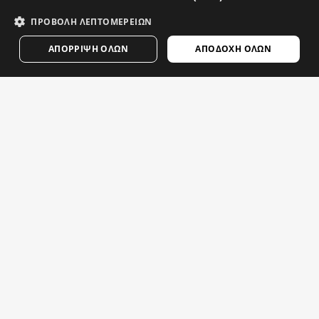
FINNISH
ΠΡΟΒΟΛΉ ΛΕΠΤΟΜΕΡΕΙΏΝ
FRENCH
ΑΠΌΡΡΙΨΗ ΌΛΩΝ
ΑΠΟΔΟΧΉ ΌΛΩΝ
DUTCH
POLISH
KOREAN
NORWEGIAN
CZECH
V1 BLAAST
M2 ECLIPSE
Ανδρικό Αντιανεμικό Γιλέκο Ποδηλασίας
ITALIAN
$84.95
$94.95
PORTUGUESE
Περισσότερες επιλογές για εσάς
SWEDISH
CHINESE (SIMPLIFIED)
JAPANESE