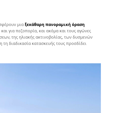
πό τον λογαριασμό χρήστη σας, μπορείτε εύκολα και γρήγορα
α επιστρέψετε ένα προϊόν από την παραγγελία σας.
σφέρουν μια
ξεκάθαρη πανοραμική όραση
κδώστε την επιστροφή χρημάτων σας με την
Από
$9.95
και για πεζοπορία, και ακόμα και τους αγώνες
ρχική μέθοδο πληρωμής
άσεων, της ηλιακής ακτινοβολίας, των δυσμενών
η τη διαδικασία κατασκευής τους προσδίδει