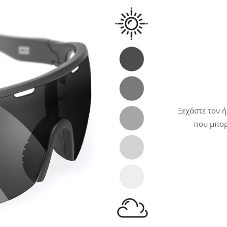
Ξεχάστε τον ή
που μπορ
φωτοχρωμικοί
Χάρη στην 
φωτός
και γί
κατασκευά
Mo
εναλλάξιμοι
κατηγορία στη
κατηγορίες ε
τύπο φωτοχρ
επίσης σε 