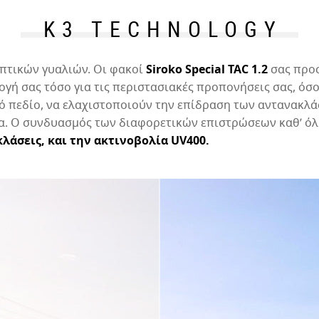
Α
K3 TECHNOLOGY
ν
πτικών γυαλιών. Οι φακοί
Siroko Special TAC 1.2
σας προ
Ε
γή σας τόσο για τις περιστασιακές προπονήσεις σας, όσο 
α
κό πεδίο, να ελαχιστοποιούν την επίδραση των αντανακλ
τα. Ο συνδυασμός των διαφορετικών επιστρώσεων καθ’ όλ
λάσεις, και την ακτινοβολία UV400.