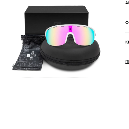
Α
Φ
Δ
$
Κ
Π
N
Π
Δ
α
δ