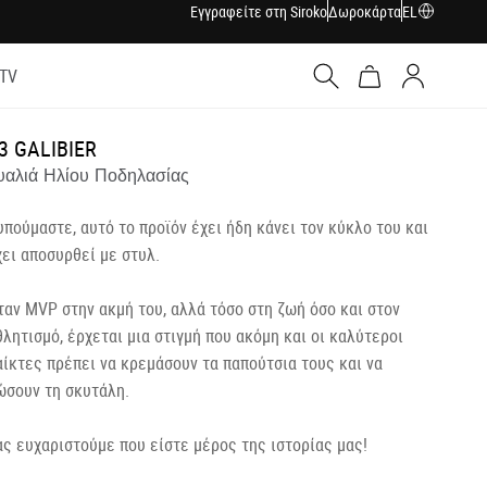
Εγγραφείτε στη Siroko
Δωροκάρτα
EL
 TV
Σύνδεση
3 GALIBIER
υαλιά Ηλίου Ποδηλασίας
υπούμαστε, αυτό το προϊόν έχει ήδη κάνει τον κύκλο του και
χει αποσυρθεί με στυλ.
ταν MVP στην ακμή του, αλλά τόσο στη ζωή όσο και στον
θλητισμό, έρχεται μια στιγμή που ακόμη και οι καλύτεροι
αίκτες πρέπει να κρεμάσουν τα παπούτσια τους και να
ώσουν τη σκυτάλη.
ας ευχαριστούμε που είστε μέρος της ιστορίας μας!