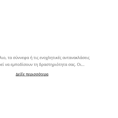
λιο, τα σύννεφα ή τις ενοχλητικές αντανακλάσεις
εί να εμποδίσουν τη δραστηριότητα σας. Οι
 φακοί
προσαρμόζονται στις συνεχείς αλλαγές
Δείξε περισσότερα
κατασκευή τους με φωτοχρωμικά υλικά αντί να
νονται η καλύτερη επιλογή για αθλήματα όπως το
ζονται με μια μόνο πρόσθετη επίστρωση, οι
untain Bike, το Τρίαθλο ή το Τρέξιμο.
 φακοί K3 PhotoChromic αλλάζουν από την μια
ν άλλη μέσα σε λίγα μόνο δευτερόλεπτα (αυτές οι
νδέχεται να διαφέρουν ελαφρώς ανάλογα με τον
ωμικών φακών που έχετε επιλέξει). Βασίζονται
μια
επιπλέον πολωμένη επίστρωση και στη