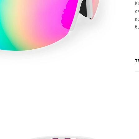
Κ
σ
κ
θ
Τ