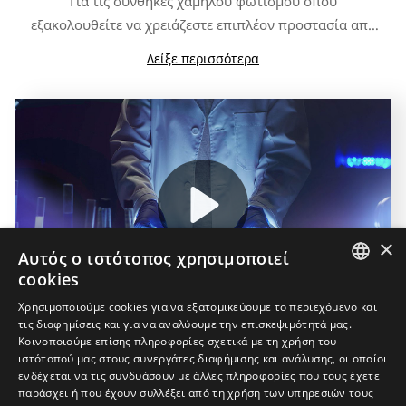
Για τις συνθήκες χαμηλού φωτισμού όπου
εξακολουθείτε να χρειάζεστε επιπλέον προστασία από
τις ριπές του ανέμου και τις μικρές επιδράσεις:
K3s
Δείξε περισσότερα
Και αν χρειάζεστε υψηλή αντίθεση για να
Clear
.
καταπολεμήσετε τον ομιχλώδη καιρό:
K3s ClearFog
.
Play
×
Αυτός ο ιστότοπος χρησιμοποιεί
cookies
01:15
SPANISH
Χρησιμοποιούμε cookies για να εξατομικεύουμε το περιεχόμενο και
Play
Mute
Settings
PIP
Enter
τις διαφημίσεις και για να αναλύουμε την επισκεψιμότητά μας.
fulls
ENGLISH
Κοινοποιούμε επίσης πληροφορίες σχετικά με τη χρήση του
Ολοκληρώστε την εμφάνισή σας
ιστότοπού μας στους συνεργάτες διαφήμισης και ανάλυσης, οι οποίοι
GREEK
ενδέχεται να τις συνδυάσουν με άλλες πληροφορίες που τους έχετε
DANISH
παράσχει ή που έχουν συλλέξει από τη χρήση των υπηρεσιών τους