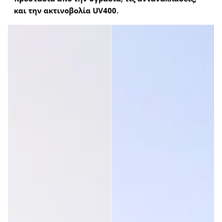
και την ακτινοβολία UV400.
Προσαρμόζονται καλά, καλύπτουν ολόκληρο το πρόσωπο και 
είναι πολύ σπορ
Ήταν χρήσιμη αυτή η κριτική;
Ναι
Αναφορά
Κοινοποίηση
2 χρόνια πριν
Επαληθευμένος Πελάτης
Linda Salmi
Είναι πολύ καλοί!
Ήταν χρήσιμη αυτή η κριτική;
Ναι
Αναφορά
Κοινοποίηση
2 χρόνια πριν
1
2
3
4
5
6
...
48