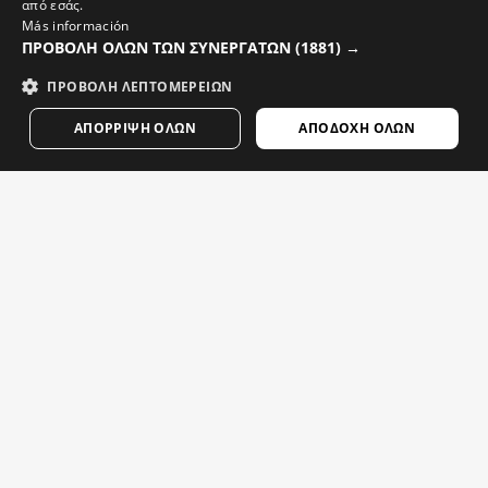
από εσάς.
GERMAN
Más información
ΠΡΟΒΟΛΉ ΌΛΩΝ ΤΩΝ ΣΥΝΕΡΓΑΤΏΝ
(1881) →
FINNISH
ΠΡΟΒΟΛΉ ΛΕΠΤΟΜΕΡΕΙΏΝ
FRENCH
ΑΠΌΡΡΙΨΗ ΌΛΩΝ
ΑΠΟΔΟΧΉ ΌΛΩΝ
DUTCH
POLISH
KOREAN
NORWEGIAN
CZECH
V1 BLAAST
M2 ECLIPSE
ITALIAN
Ανδρικό Αντιανεμικό Γιλέκο Ποδηλασίας
$84.95
$94.95
PORTUGUESE
Περισσότερες επιλογές για εσάς
SWEDISH
CHINESE (SIMPLIFIED)
JAPANESE