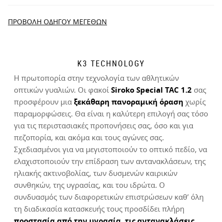
$300.00
4.33
New content loaded
ΠΡΟΒΟΛΉ ΟΔΗΓΟΎ ΜΕΓΕΘΏΝ
Βασισμένο σε 144 κριτικές
ΓΡΆΨΤΕ ΚΡΙΤΙΚΉ
K3 TECHNOLOGY
Η πρωτοπορία στην τεχνολογία των αθλητικών
Αναζήτηση:
Ταξινόμηση
οπτικών γυαλιών. Οι φακοί
Siroko Special TAC 1.2
σας
Δοκιμάστε τα προϊόντα μας άνετα στο σπίτι. Έχετε 30 ημέρες
προσφέρουν μια
ξεκάθαρη πανοραμική όραση
χωρίς
από την ημερομηνία παράδοσης και μετά για να ξεκινήσετε τη
παραμορφώσεις. Θα είναι η καλύτερη επιλογή σας τόσο
Επαληθευμένος Πελάτης
διαδικασία επιστροφής.
για τις περιστασιακές προπονήσεις σας, όσο και για
Andrzej Wenski
πεζοπορία, και ακόμα και τους αγώνες σας.
Από τον λογαριασμό χρήστη σας, μπορείτε εύκολα και γρήγορα
Σχεδιασμένοι για να μεγιστοποιούν το οπτικό πεδίο, να
να επιστρέψετε ένα προϊόν από την παραγγελία σας.
Όλα εντάξει
ελαχιστοποιούν την επίδραση των αντανακλάσεων, της
ηλιακής ακτινοβολίας, των δυσμενών καιρικών
Εκδώστε την επιστροφή χρημάτων σας με την
Από
$9.95
Ήταν χρήσιμη αυτή η κριτική;
Ναι
Αναφορά
Κοινοποίηση
2 χρόνια πριν
συνθηκών, της υγρασίας, και του ιδρώτα. Ο
αρχική μέθοδο πληρωμής
συνδυασμός των διαφορετικών επιστρώσεων καθ’ όλη
τη διαδικασία κατασκευής τους προσδίδει πλήρη
Επαληθευμένος Πελάτης
MIQUEL ANDREU
προστασία από την υγρασία, τις αντανακλάσεις,