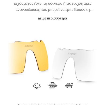
Ξεχάστε τον ήλιο, τα σύννεφα ή τις ενοχλητικές
αντανακλάσεις που μπορεί να εμποδίσουν τη
δραστηριότητα σας. Οι φωτοχρωμικοί φακοί
Δείξε περισσότερα
Χάρη στην κατασκευή τους με φωτοχρωμικά υλικά αντί
προσαρμόζονται στις συνεχείς αλλαγές φωτός
και
να κατασκευάζονται με μια μόνο πρόσθετη επίστρωση,
γίνονται η καλύτερη επιλογή για αθλήματα όπως το
οι εναλλάξιμοι φακοί K3s PhotoChromic αλλάζουν από
Mountain Bike, το Τρίαθλο ή το Τρέξιμο.
την μια κατηγορία στην άλλη μέσα σε λίγα μόνο
δευτερόλεπτα (αυτές οι κατηγορίες ενδέχεται να
διαφέρουν ελαφρώς ανάλογα με τον τύπο
φωτοχρωμικών φακών που έχετε επιλέξει). Βασίζονται
επίσης σε μια
επιπλέον πολωμένη επίστρωση και
στη πλήρης προστασία UV400
που σας παρέχει ένα
μεγαλύτερο βαθμό προστασίας από τις λάμψεις και τις
αντανακλάσεις.