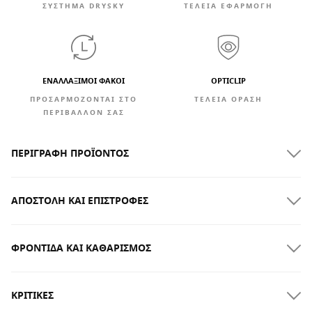
ΣΎΣΤΗΜΑ DRYSKY
ΤΕΛΕΙΑ ΕΦΑΡΜΟΓΗ
ΕΝΑΛΛΆΞΙΜΟΙ ΦΑΚΟΊ
OPTICLIP
ΠΡΟΣΑΡΜΟΖΟΝΤΑΙ ΣΤΟ
ΤΈΛΕΙΑ ΌΡΑΣΗ
ΠΕΡΙΒΑΛΛΟΝ ΣΑΣ
ΠΕΡΙΓΡΑΦΉ ΠΡΟΪΌΝΤΟΣ
ΑΠΟΣΤΟΛΉ ΚΑΙ ΕΠΙΣΤΡΟΦΈΣ
ΦΡΟΝΤΊΔΑ ΚΑΙ ΚΑΘΑΡΙΣΜΌΣ
ΔΩΡΕΑΝ αποστολή για παραγγελίες άνω των $300.00
ΚΡΙΤΙΚΈΣ
Παράδοση στο σπίτι
ΔΩΡΕΆΝ
για παραγγελίες άνω των