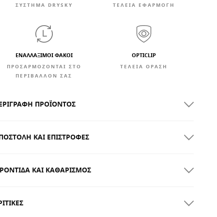
ΣΎΣΤΗΜΑ DRYSKY
ΤΕΛΕΙΑ ΕΦΑΡΜΟΓΗ
ΕΝΑΛΛΆΞΙΜΟΙ ΦΑΚΟΊ
OPTICLIP
ΠΡΟΣΑΡΜΟΖΟΝΤΑΙ ΣΤΟ
ΤΈΛΕΙΑ ΌΡΑΣΗ
ΠΕΡΙΒΑΛΛΟΝ ΣΑΣ
ΕΡΙΓΡΑΦΉ ΠΡΟΪΌΝΤΟΣ
ΠΟΣΤΟΛΉ ΚΑΙ ΕΠΙΣΤΡΟΦΈΣ
ΡΟΝΤΊΔΑ ΚΑΙ ΚΑΘΑΡΙΣΜΌΣ
ΩΡΕΑΝ αποστολή για παραγγελίες άνω των
300.00
ΡΙΤΙΚΈΣ