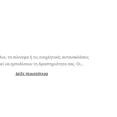
λιο, τα σύννεφα ή τις ενοχλητικές αντανακλάσεις
εί να εμποδίσουν τη δραστηριότητα σας. Οι
 φακοί
προσαρμόζονται στις συνεχείς αλλαγές
Δείξε περισσότερα
κατασκευή τους με φωτοχρωμικά υλικά αντί να
νονται η καλύτερη επιλογή για αθλήματα όπως το
ζονται με μια μόνο πρόσθετη επίστρωση, οι
untain Bike, το Τρίαθλο ή το Τρέξιμο.
 φακοί K3s PhotoChromic αλλάζουν από την μια
ν άλλη μέσα σε λίγα μόνο δευτερόλεπτα (αυτές οι
νδέχεται να διαφέρουν ελαφρώς ανάλογα με τον
ωμικών φακών που έχετε επιλέξει). Βασίζονται
μια
επιπλέον πολωμένη επίστρωση και στη