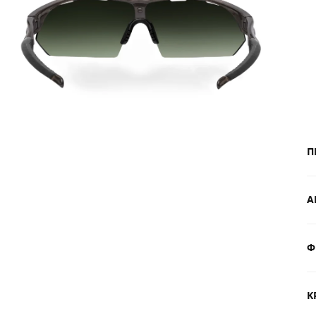
Π
Α
Φ
Δ
$
Κ