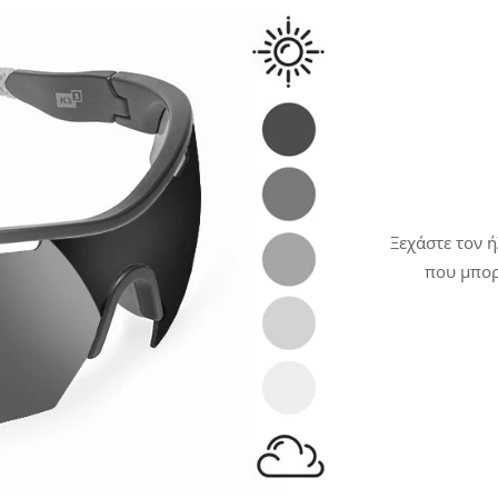
Ξεχάστε τον ή
που μπορ
φωτοχρωμικοί
Χάρη στην 
φωτός
και γί
κατασκευά
Mo
εναλλάξιμοι
κατηγορία στη
κατηγορίες ε
τύπο φωτοχρ
επίσης σε 