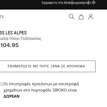
Εγγραφείτε στη Siroko
Δωροκάρτα
EL
 TV
Σύνδεση
3S LES ALPES
υαλιά Ηλίου Ποδηλασίας
$104.95
ΕΝΗΜΕΡΏΣΤΕ ΜΕ ΠΌΤΕ ΞΑΝΆ ΣΕ ΑΠΌΘΕΜΑ
Οι επιστροφές προϊόντων με επιστροφή
χρημάτων στο πορτοφόλι SIROKO είναι
ΔΩΡΕΑΝ