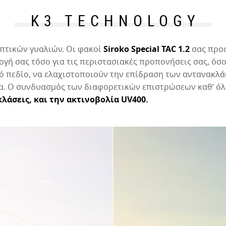
L
K3 TECHNOLOGY
Κ
πτικών γυαλιών. Οι φακοί
Siroko Special TAC 1.2
σας προ
ε
γή σας τόσο για τις περιστασιακές προπονήσεις σας, όσο 
κό πεδίο, να ελαχιστοποιούν την επίδραση των αντανακλ
τα. Ο συνδυασμός των διαφορετικών επιστρώσεων καθ’ όλ
Ήτ
λάσεις, και την ακτινοβολία UV400.
A
Κ
τ
Ήτ