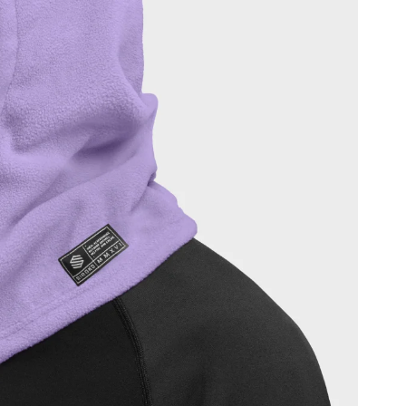
δ
Α
ν
Ε
α