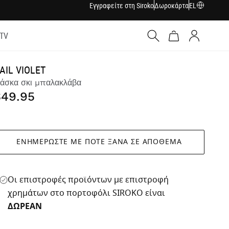
Εγγραφείτε στη Siroko
Δωροκάρτα
EL
 TV
Σύνδεση
AIL VIOLET
άσκα σκι μπαλακλάβα
$49.95
ΕΝΗΜΕΡΏΣΤΕ ΜΕ ΠΌΤΕ ΞΑΝΆ ΣΕ ΑΠΌΘΕΜΑ
Οι επιστροφές προϊόντων με επιστροφή
χρημάτων στο πορτοφόλι SIROKO είναι
ΔΩΡΕΑΝ