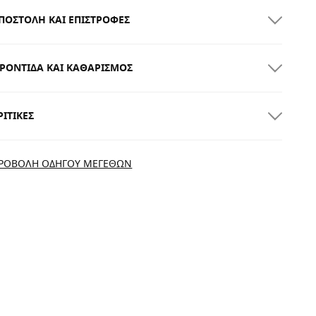
ΠΟΣΤΟΛΉ ΚΑΙ ΕΠΙΣΤΡΟΦΈΣ
ΡΟΝΤΊΔΑ ΚΑΙ ΚΑΘΑΡΙΣΜΌΣ
ΩΡΕΑΝ αποστολή για παραγγελίες άνω των
300.00
ΡΙΤΙΚΈΣ
αράδοση στο σπίτι
ΔΩΡΕΆΝ
για παραγγελίες άνω των
$300.00
ΡΟΒΟΛΉ ΟΔΗΓΟΎ ΜΕΓΕΘΏΝ
οκιμάστε τα προϊόντα μας άνετα στο σπίτι. Έχετε 30 ημέρες
πό την ημερομηνία παράδοσης και μετά για να ξεκινήσετε τη