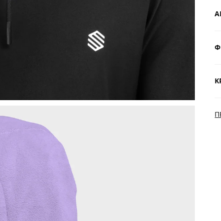
Α
Φ
Δ
$
Κ
Π
Π
Δ
α