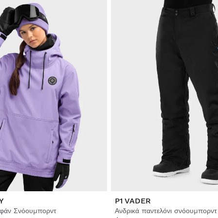
Y
P1 VADER
υφάν Σνόουμπορντ
Ανδρικά παντελόνι σνόουμπορντ