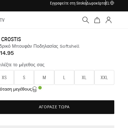
Εγγραφείτε στη Siroko
Δωροκάρτα
EL
 TV
Σύνδεση
 CROSTIS
δρικό Μπουφάν Ποδηλασίας Softshell
14.95
ιλέξτε το μέγεθος σας
XS
S
M
L
XL
XXL
όταση μεγέθους
ΑΓΟΡΑΣΕ ΤΩΡΑ