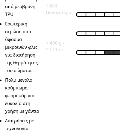
100%
από μεμβράνη
ΘΕΡΜΙΚΉ ΜΌΝΩΣΗ
Πολυεστέρα
TPU
Εσωτερική
ΑΝΤΙΑΝΕΜΙΚΌ
ΒΆΡΟΣ
στρώση από
ύφασμα
< 400 g /
ΑΔΙΆΒΡΟΧΟ
μικροϊνών φλις
14.11 oz
για διατήρηση
της θερμότητας
του σώματος
Πολύ μεγάλο
κούμπωμα
φερμουάρ για
ευκολία στη
χρήση με γάντια
Διατρήσεις με
τεχνολογία