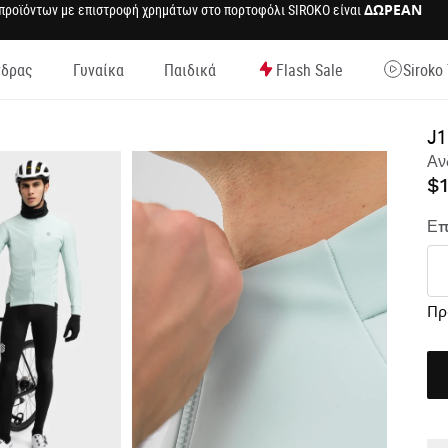
 προϊόντων με επιστροφή χρημάτων στο πορτοφόλι SIROKO είναι
ΔΩΡΕΑΝ
νδρας
Γυναίκα
Παιδικά
Flash Sale
Siroko
ελίδα
ν
J1
Αν
$1
Επ
Πρ