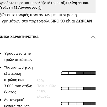
Αγοράστε τώρα και παραλάβετέ το μεταξύ
Τρίτη 11 και
Τετάρτη 12 Αύγουστος
Οι επιστροφές προϊόντων με επιστροφή
χρημάτων στο πορτοφόλι SIROKO είναι
ΔΩΡΕΑΝ
ΧΝΙΚΆ ΧΑΡΑΚΤΗΡΙΣΤΙΚΆ
Ύφασμα softshell
ΣΎΝΘΕΣΗ
ΠΡΟΔΙΑΓΡΑΦΈΣ
τριών στρώσεων
Υδατοαπωθητική
Κύριο
EΛΑΦΡΎ
εξωτερική
ύφασμα:
στρώση έως
82%
EΦΑΡΜΟΣΤΌ
3.000 mm στήλη
Πολυαμίδιο
/ 18%
ύδατος
Ελαστάν
AΝΑΠΝΈΕΙ
Αντιανεμική
Επένδυση:
μεσαία στρώση