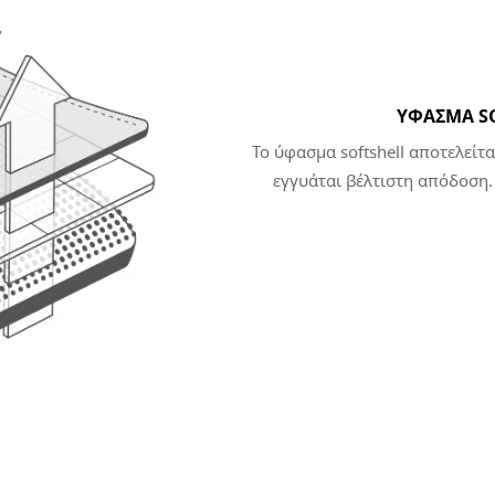
ΎΦΑΣΜΑ SO
Το ύφασμα softshell αποτελείτ
εγγυάται βέλτιστη απόδοση.
πολυαμίδιο και ελαστάν, πρ
στην υδατοαπωθητική επίστρ
μεμβράνη TPU που σας προ
υγρασία από το σώμα. Η εσ
μόνωση χάρη στο ύφασμα μικρο