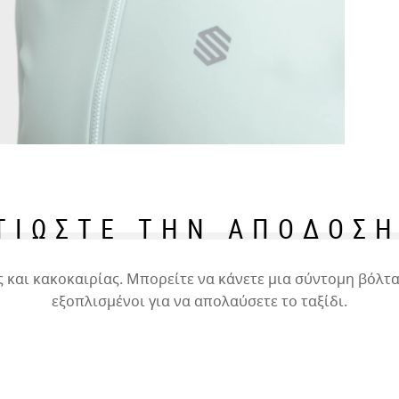
Δοκ
από
δια
ΤΙΩΣΤΕ ΤΗΝ ΑΠΟΔΟΣΗ
Απ
να 
 και κακοκαιρίας. Μπορείτε να κάνετε μια σύντομη βόλτ
Εκ
εξοπλισμένοι για να απολαύσετε το ταξίδι.
αρ