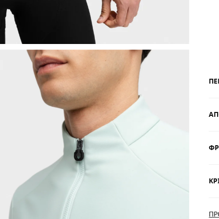
ΠΕ
ΑΠ
ΦΡ
ΔΩ
$3
ΚΡ
Πα
Ne
ΠΡ