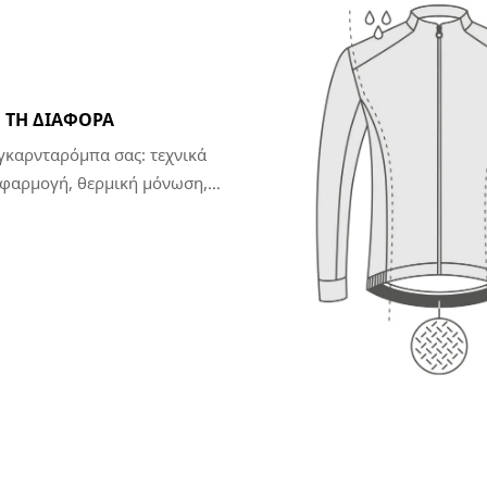
 ΤΗ ΔΙΑΦΟΡΆ
γκαρνταρόμπα σας: τεχνικά
 εφαρμογή, θερμική μόνωση,
κά που θα εκτιμήσετε κατά τη
σας, όπως οι ανακλαστικές
ς. Εξασφαλίστε ότι είστε έτοιμοι
τε συνθήκες.