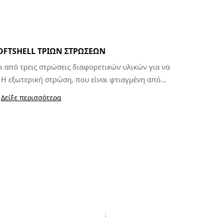
FTSHELL ΤΡΙΏΝ ΣΤΡΏΣΕΩΝ
αι από τρεις στρώσεις διαφορετικών υλικών για να
 Η εξωτερική στρώση, που είναι φτιαγμένη από
οσφέρει προστασία από την ελαφριά βροχή χάρη
Δείξε περισσότερα
ωση. Η μεσαία στρώση είναι φτιαγμένη από μια
στατεύει από τον άνεμο, απομακρύνοντας την
ωτερική του στρώση προσφέρει άριστη θερμική
ϊνών φλις πολυεστέρας για να διατηρεί το σώμα
σας ζεστό και άνετο.