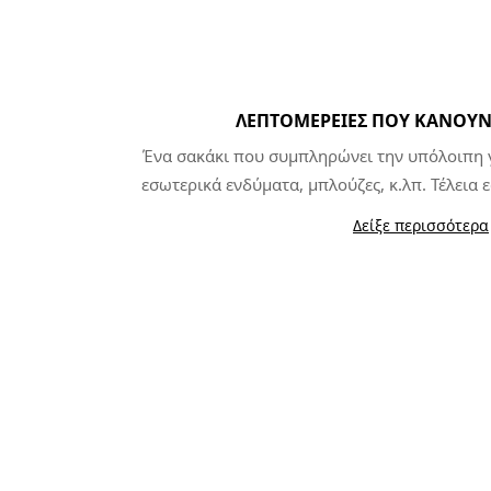
ΛΕΠΤΟΜΈΡΕΙΕΣ ΠΟΥ ΚΆΝΟΥΝ
Ένα σακάκι που συμπληρώνει την υπόλοιπη 
εσωτερικά ενδύματα, μπλούζες, κ.λπ. Τέλεια
προστασία και εκείνα τα επιπλέον χαρακτηριστι
Δείξε περισσότερα
διάρκεια των εξόδων και των προπονήσεων 
λεπτομέρειες στο πίσω μέρος και οι μεγάλες τσέπε
να αντιμετωπίσετε οποιεσδήπο