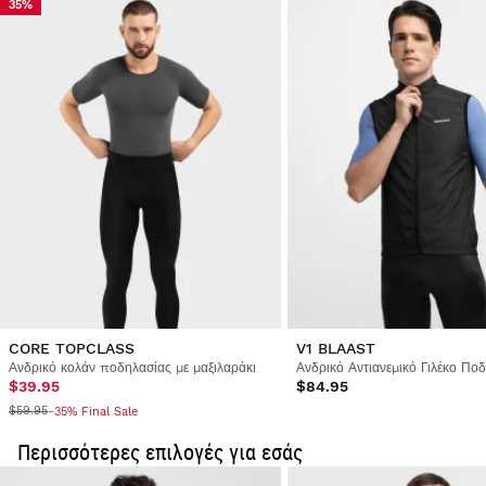
35%
Δοκιμάστε τα προϊόντα μας άνετα στο σπίτι. Έχετε 30 ημέρες
από την ημερομηνία παράδοσης και μετά για να ξεκινήσετε τη
διαδικασία επιστροφής.
Από τον λογαριασμό χρήστη σας, μπορείτε εύκολα και γρήγορα
να επιστρέψετε ένα προϊόν από την παραγγελία σας.
Εκδώστε την επιστροφή χρημάτων σας με την
Από
$9.95
αρχική μέθοδο πληρωμής
CORE TOPCLASS
V1 BLAAST
Ανδρικό κολάν ποδηλασίας με μαξιλαράκι
Ανδρικό Αντιανεμικό Γιλέκο Πο
$39.95
$84.95
$59.95
-35% Final Sale
Περισσότερες επιλογές για εσάς