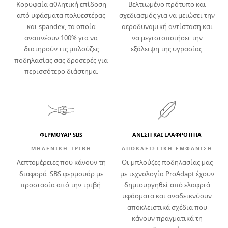
Κορυφαία αθλητική επίδοση
Βελτιωμένο πρότυπο και
από υφάσματα πολυεστέρας
σχεδιασμός για να μειώσει την
και spandex, τα οποία
αεροδυναμική αντίσταση και
αναπνέουν 100% για να
να μεγιστοποιήσει την
διατηρούν τις μπλούζες
εξάλειψη της υγρασίας.
ποδηλασίας σας δροσερές για
περισσότερο διάστημα.
ΦΕΡΜΟΥΑΡ SBS
ΆΝΕΣΗ ΚΑΙ ΕΛΑΦΡΌΤΗΤΑ
ΜΗΔΕΝΙΚΗ ΤΡΙΒΗ
ΑΠΟΚΛΕΙΣΤΙΚΗ ΕΜΦΑΝΙΣΗ
Λεπτομέρειες που κάνουν τη
Οι μπλούζες ποδηλασίας μας
διαφορά. SBS φερμουάρ με
με τεχνολογία ProAdapt έχουν
προστασία από την τριβή.
δημιουργηθεί από ελαφριά
υφάσματα και αναδεικνύουν
αποκλειστικά σχέδια που
κάνουν πραγματικά τη