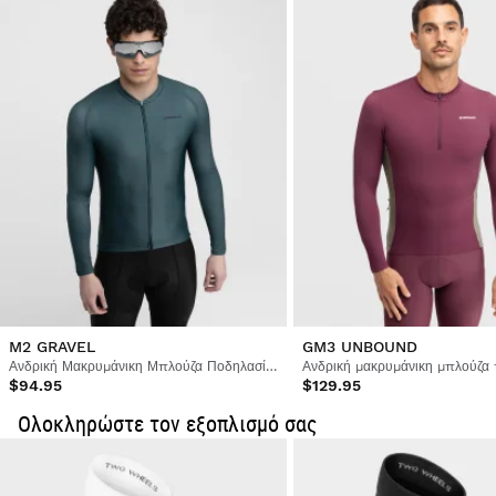
Ήταν χρήσιμη αυτή η κριτική;
Ναι
Αναφορά
Κοινοποίηση
2 χρόνια πριν
Επαληθευμένος Πελάτης
Alessandro martin
Long Sleeve Cycling Jersey Siroko M2 Focus M
Σφιχτό και φρέσκο ύφασμα, τα μεγέθη είναι λίγο άφθονα 
φόρεμα S 179 kg 69 ύψος
1 άτομο θεωρούν αυτήν την κριτική χρήσιμη.
Ήταν χρήσιμη αυτή η κριτική;
Ναι
Αναφορά
Κοινοποίηση
3 χρόνια πριν
M2 GRAVEL
GM3 UNBOUND
Ανδρική Μακρυμάνικη Μπλούζα Ποδηλασίας
$94.95
$129.95
1
2
3
4
5
6
...
130
Ολοκληρώστε τον εξοπλισμό σας