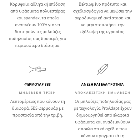
Κορυφαία αθλητική επίδοση
Βελτιωμένο πρότυπο και
από υφάσματα πολυεστέρας
σχεδιασμός για να μειώσει την
και spandex, τα οποία
αεροδυναμική αντίσταση και
αναπνέουν 100% για να
να μεγιστοποιήσει την
διατηρούν τις μπλούζες
εξάλειψη της υγρασίας.
ποδηλασίας σας δροσερές για
περισσότερο διάστημα.
ΦΕΡΜΟΥΑΡ SBS
ΆΝΕΣΗ ΚΑΙ ΕΛΑΦΡΌΤΗΤΑ
ΜΗΔΕΝΙΚΗ ΤΡΙΒΗ
ΑΠΟΚΛΕΙΣΤΙΚΗ ΕΜΦΑΝΙΣΗ
Λεπτομέρειες που κάνουν τη
Οι μπλούζες ποδηλασίας μας
διαφορά. SBS φερμουάρ με
με τεχνολογία ProAdapt έχουν
προστασία από την τριβή.
δημιουργηθεί από ελαφριά
υφάσματα και αναδεικνύουν
αποκλειστικά σχέδια που
κάνουν πραγματικά τη