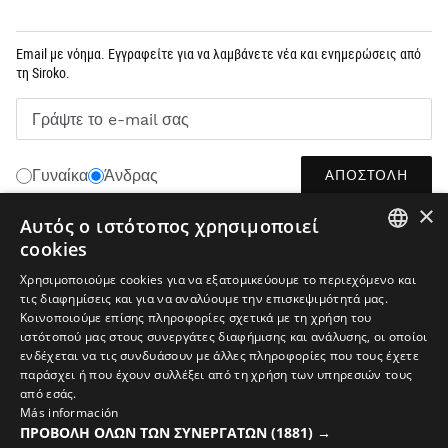
Email με νόημα. Εγγραφείτε για να λαμβάνετε νέα και ενημερώσεις από
τη Siroko.
Γράψτε το e-mail σας
ΑΠΟΣΤΟΛΉ
Γυναίκα
Άνδρας
×
Αυτός ο ιστότοπος χρησιμοποιεί
cookies
ΕΛΛΗΝΙΚΆ
SPANISH
Χρησιμοποιούμε cookies για να εξατομικεύουμε το περιεχόμενο και
τις διαφημίσεις και για να αναλύουμε την επισκεψιμότητά μας.
ENGLISH
Κοινοποιούμε επίσης πληροφορίες σχετικά με τη χρήση του
ιστότοπού μας στους συνεργάτες διαφήμισης και ανάλυσης, οι οποίοι
GREEK
ενδέχεται να τις συνδυάσουν με άλλες πληροφορίες που τους έχετε
DANISH
παράσχει ή που έχουν συλλέξει από τη χρήση των υπηρεσιών τους
από εσάς.
Ανακοίνωση νομικού περιεχομένου
Cookies
Όροι και προϋποθέσεις
GERMAN
Más información
ΠΡΟΒΟΛΉ ΌΛΩΝ ΤΩΝ ΣΥΝΕΡΓΑΤΏΝ
(1881) →
Τεχνητή Νοημοσύνη στις Εικόνες
Χάρτης ιστοτόπου
FINNISH