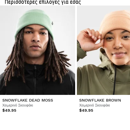
Περισσότερες επιλογές για εσάς
Ήταν χρήσιμη αυτή η κριτική;
Ναι
Αναφορά
Κοινοποίηση
3 χρόνια πριν
Επαληθευμένος Πελάτης
Tony Paredes
Εξαιρετικό προϊόν 
Ήταν χρήσιμη αυτή η κριτική;
Ναι
Αναφορά
Κοινοποίηση
3 χρόνια πριν
1
2
3
4
SNOWFLAKE DEAD MOSS
SNOWFLAKE BROWN
Χειμερινό Σκουφάκι
Χειμερινό Σκουφάκι
$49.95
$49.95