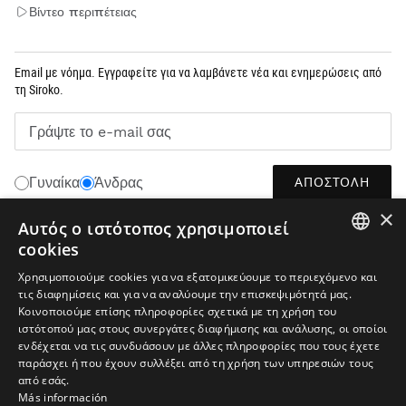
Βίντεο περιπέτειας
Email με νόημα. Εγγραφείτε για να λαμβάνετε νέα και ενημερώσεις από
τη Siroko.
Γράψτε το e-mail σας
ΑΠΟΣΤΟΛΉ
Γυναίκα
Άνδρας
×
Αυτός ο ιστότοπος χρησιμοποιεί
cookies
ΕΛΛΗΝΙΚΆ
SPANISH
Χρησιμοποιούμε cookies για να εξατομικεύουμε το περιεχόμενο και
τις διαφημίσεις και για να αναλύουμε την επισκεψιμότητά μας.
ENGLISH
Κοινοποιούμε επίσης πληροφορίες σχετικά με τη χρήση του
ιστότοπού μας στους συνεργάτες διαφήμισης και ανάλυσης, οι οποίοι
GREEK
ενδέχεται να τις συνδυάσουν με άλλες πληροφορίες που τους έχετε
DANISH
παράσχει ή που έχουν συλλέξει από τη χρήση των υπηρεσιών τους
από εσάς.
Ανακοίνωση νομικού περιεχομένου
Cookies
Όροι και προϋποθέσεις
GERMAN
Más información