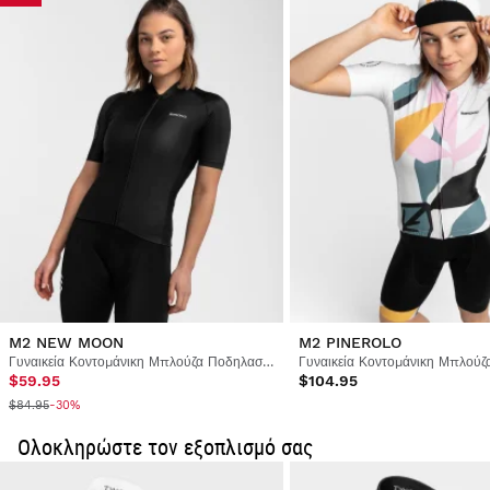
Ήταν χρήσιμη αυτή η κριτική;
Ναι
Αναφορά
Κοινοποίηση
3 χρόνια πριν
Επαληθευμένος Πελάτης
Emilia Tunariu
Cycling Jersey Siroko M2 Saint Tropez for Women XS
Καλή ποιότητα Γλίστρει λίγο όταν φοριέται, αλλά η 
εφαρμογή είναι ακόμα καλή. Είμαι χαρούμενος!
Ήταν χρήσιμη αυτή η κριτική;
Ναι
Αναφορά
Κοινοποίηση
3 χρόνια πριν
M2 NEW MOON
M2 PINEROLO
1
2
3
4
5
6
...
26
Γυναικεία Κοντομάνικη Μπλούζα Ποδηλασίας
$59.95
$104.95
$84.95
-30%
Ολοκληρώστε τον εξοπλισμό σας