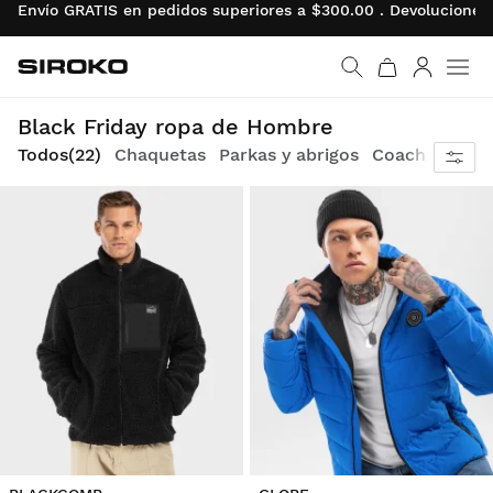
Envío GRATIS en pedidos superiores a $300.00 . Devolucion
Siroko.com
Ir a la página de inicio
Iniciar se
Men
Moda urbana con descuentos solo por Black Friday. Completa tus conjuntos y viste con comodidad y estilo.
Black Friday ropa de Hombre
Todos
(22)
Chaquetas
Parkas y abrigos
Coach Jacket