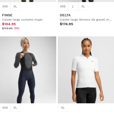
XXS
XL
XXS
L
XL
FINSE
DELTA
Culote largo ciclismo mujer
Culote largo térmico de gravel mujer
$104.95
$174.95
$149.95
-35%
XXS
XL
XL