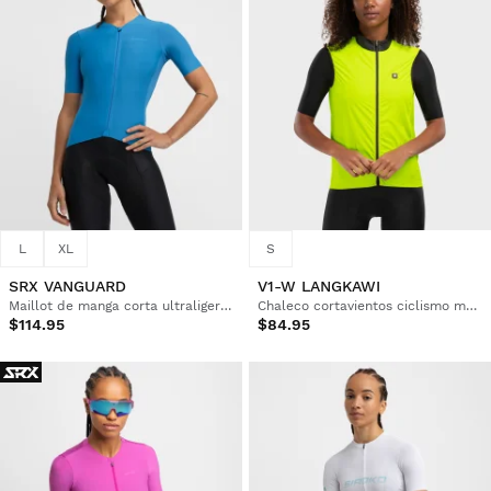
L
XL
S
SRX VANGUARD
V1-W LANGKAWI
Maillot de manga corta ultraligero mujer
Chaleco cortavientos ciclismo mujer
$114.95
$84.95