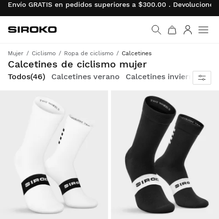
Envío GRATIS en pedidos superiores a $300.00 . Devoluciones
Siroko.com
Ir a la página de inicio
Iniciar se
Men
Mujer
Ciclismo
Ropa de ciclismo
Calcetines
Cada detalle cuenta cuando la exigencia y la pasión convergen sobre una bicicleta.
Calcetines de ciclismo mujer
Todos
(46)
Calcetines verano
Calcetines invierno
Cal