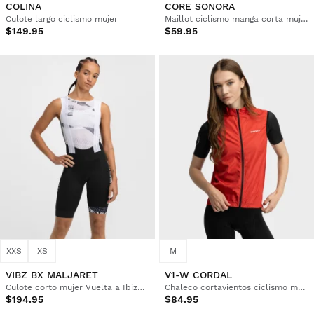
COLINA
CORE SONORA
Culote largo ciclismo mujer
Maillot ciclismo manga corta mujer
$149.95
$59.95
XXS
XS
M
VIBZ BX MALJARET
V1-W CORDAL
Culote corto mujer Vuelta a Ibiza MTB x Siroko
Chaleco cortavientos ciclismo mujer
$194.95
$84.95