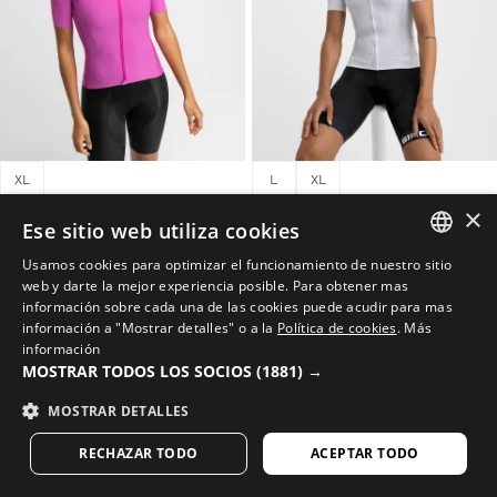
XL
L
XL
×
SRX SENRA
M8 LUNA
Ese sitio web utiliza cookies
Maillot de manga corta ultraligero mujer
Maillot ciclismo mesh manga corta mujer
$114.95
$84.95
Usamos cookies para optimizar el funcionamiento de nuestro sitio
SPANISH
web y darte la mejor experiencia posible. Para obtener mas
información sobre cada una de las cookies puede acudir para mas
20%
ENGLISH
información a "Mostrar detalles" o a la
Política de cookies
.
Más
información
GREEK
MOSTRAR TODOS LOS SOCIOS
(1881) →
DANISH
MOSTRAR DETALLES
GERMAN
RECHAZAR TODO
ACEPTAR TODO
FINNISH