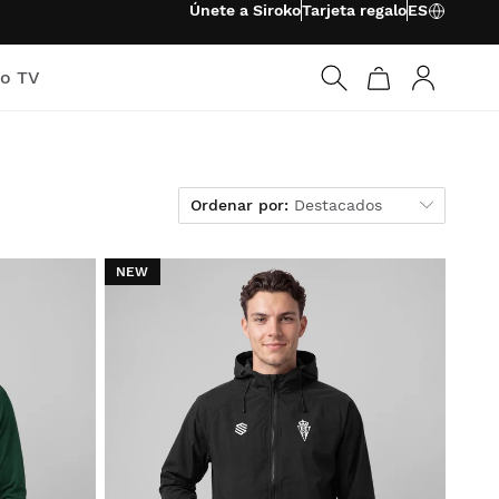
Únete a Siroko
Tarjeta regalo
ES
ko TV
Iniciar ses
Ordenar por
Ordenar por:
Destacados
NEW