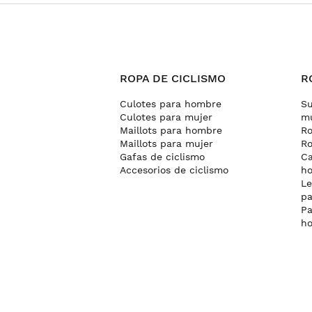
ROPA DE CICLISMO
R
Culotes para hombre
Su
Culotes para mujer
mu
Maillots para hombre
Ro
Maillots para mujer
Ro
Gafas de ciclismo
Ca
Accesorios de ciclismo
h
Le
pa
Pa
h