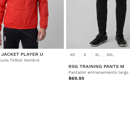
 JACKET PLAYER U
XS
S
XL
XXL
luvia fútbol Hombre
RSG TRAINING PANTS M
$69.95