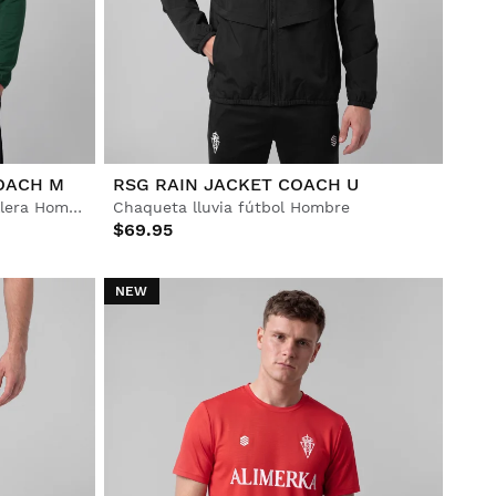
COACH M
RSG RAIN JACKET COACH U
Sudadera fútbol media cremallera Hombre
Chaqueta lluvia fútbol Hombre
$69.95
NEW