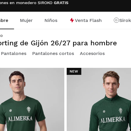
ciones en monedero SIROKO
GRATIS
bre
Mujer
Niños
Venta Flash
Siro
io
to
rting de Gijón 26/27 para hombre
Pantalones
Pantalones cortos
Accesorios
NEW