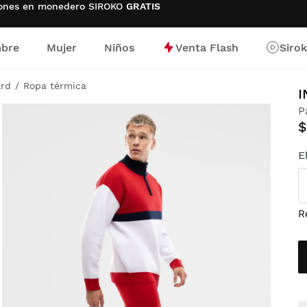
ciones en monedero SIROKO
GRATIS
bre
Mujer
Niños
Venta Flash
Siro
io
ard
Ropa térmica
I
P
$
E
R