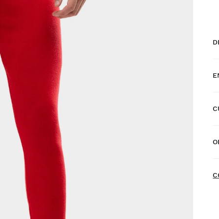
D
E
C
E
O
E
N
C