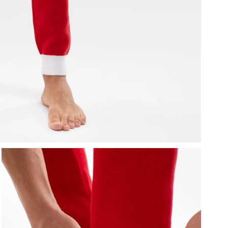
P
a
d
P
d
D