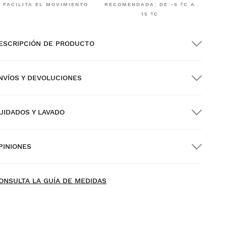
FACILITA EL MOVIMIENTO
RECOMENDADA: DE -5 ºC A
15 ºC
ESCRIPCIÓN DE PRODUCTO
NVÍOS Y DEVOLUCIONES
UIDADOS Y LAVADO
nvío GRATIS en pedidos superiores a $300.00
PINIONES
nvío a domicilio
GRATIS
desde $300.00
ew content loaded
- Todavía no hay opiniones sobre este producto -
ONSULTA LA GUÍA DE MEDIDAS
Sé el primero en escribir una opinión