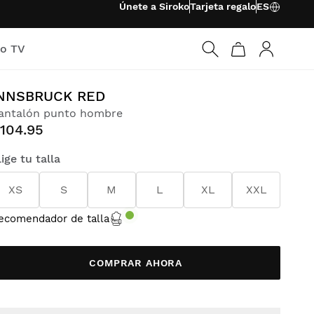
Únete a Siroko
Tarjeta regalo
ES
ko TV
Iniciar ses
NNSBRUCK RED
antalón punto hombre
104.95
lige tu talla
XS
S
M
L
XL
XXL
ecomendador de talla
COMPRAR AHORA