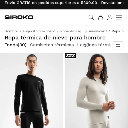
Envío GRATIS en pedidos superiores a $300.00 . Devolucion
Siroko.com
Ir a la página de inicio
Iniciar se
Men
Hombre
Esquí & Snowboard
Ropa de esquí y snowboard
Ropa tér
Ropa térmica de nieve para hombre
Todos
(30)
Camisetas térmicas
Leggings térmicos
Ro