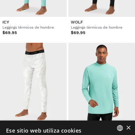
ICY
WOLF
Leggings térmicos de hombre
Leggings térmicos de hombre
$69.95
$69.95
×
FOGGY
SLUSH TURQUOISE
Ese sitio web utiliza cookies
Leggings térmicos de hombre
Camiseta interior térmica hombre