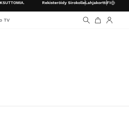
KSUTTOMIA
.
Rekisteröidy Sirokolle
Lahjakortti
FI
o TV
Kirjaudu s