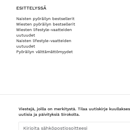
ESITTELYSSÄ
Naisten pyöräilyn bestsellerit
Miesten pyöräilyn bestsellerit
Miesten lifestyle-vaatteiden
uutuudet
Naisten lifestyle-vaatteiden
uutuudet
Pyöräilyn välttämättömyydet
Viestejä, joilla on merkitystä. Tilaa uutiskirje kuullakses
uutisia ja päivityksiä Sirokolta.
Kirjoita sähköpostiosoitteesi