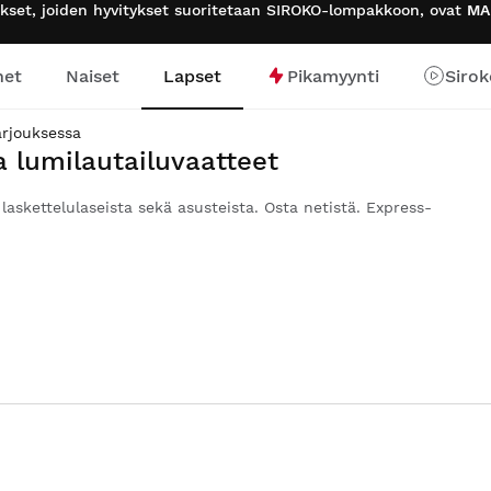
tukset, joiden hyvitykset suoritetaan SIROKO-lompakkoon, ovat
MA
het
Naiset
Lapset
Pikamyynti
Sirok
arjouksessa
a lumilautailuvaatteet
 laskettelulaseista sekä asusteista. Osta netistä. Express-