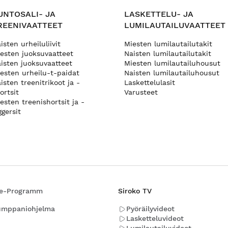
UNTOSALI- JA
LASKETTELU- JA
REENIVAATTEET
LUMILAUTAILUVAATTEET
isten urheiluliivit
Miesten lumilautailutakit
esten juoksuvaatteet
Naisten lumilautailutakit
isten juoksuvaatteet
Miesten lumilautailuhousut
esten urheilu-t-paidat
Naisten lumilautailuhousut
isten treenitrikoot ja -
Laskettelulasit
ortsit
Varusteet
esten treenishortsit ja -
ggersit
ate-Programm
Siroko TV
umppaniohjelma
Pyöräilyvideot
Lasketteluvideot