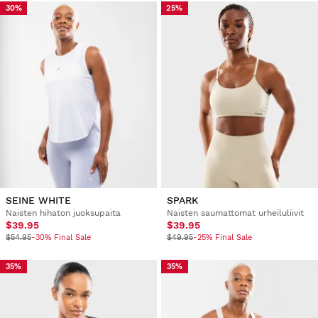
30%
25%
SEINE WHITE
SPARK
Naisten hihaton juoksupaita
Naisten saumattomat urheiluliivit
$39.95
$39.95
$54.95
-30% Final Sale
$49.95
-25% Final Sale
35%
35%