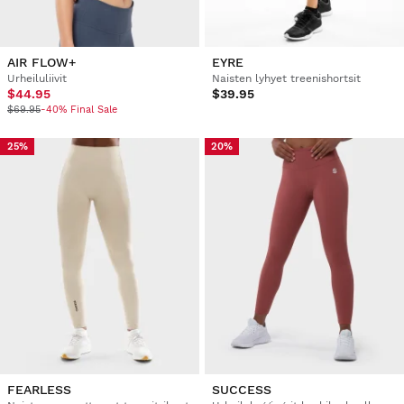
AIR FLOW+
EYRE
Urheiluliivit
Naisten lyhyet treenishortsit
$44.95
$39.95
$69.95
-40% Final Sale
25%
20%
FEARLESS
SUCCESS