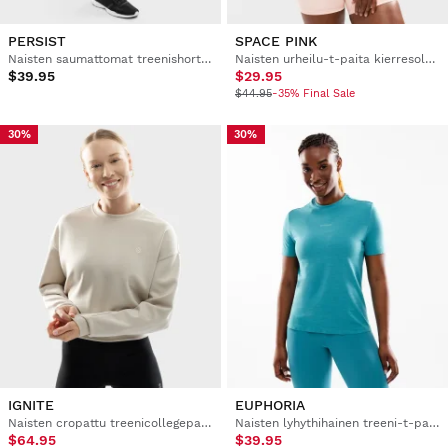
PERSIST
SPACE PINK
Naisten saumattomat treenishortsit
Naisten urheilu-t-paita kierresolmulla
$39.95
$29.95
$44.95
-35% Final Sale
30%
30%
IGNITE
EUPHORIA
Naisten cropattu treenicollegepaita
Naisten lyhythihainen treeni-t-paita
$64.95
$39.95