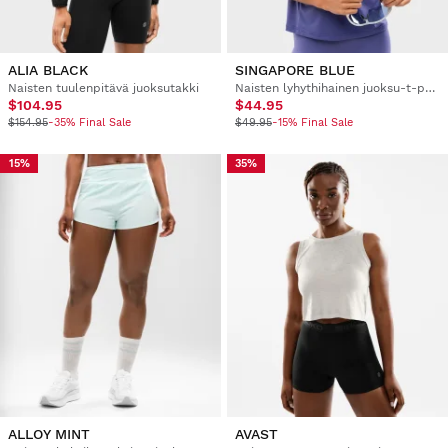
ALIA BLACK
SINGAPORE BLUE
Naisten tuulenpitävä juoksutakki
Naisten lyhythihainen juoksu-t-paita
$104.95
$44.95
$154.95
-35% Final Sale
$49.95
-15% Final Sale
15%
35%
ALLOY MINT
AVAST