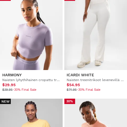
HARMONY
ICARDI WHITE
Naisten lyhythihainen cropattu treeni-t-paita
Naisten treenitrikoot levenevillä lahkeilla
$29.95
$54.95
$39.95
-30% Final Sale
$74.95
-30% Final Sale
NEW
30%