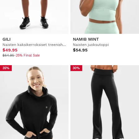
GILI
NAMIB MINT
Naisten kaksikerroksiset treenishortsit
Naisten juoksutoppi
$49.95
$54.95
$64.95
-25% Final Sale
35%
30%