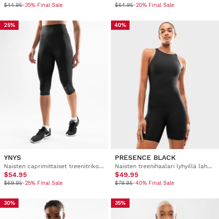
$44.95
-35% Final Sale
$64.95
-20% Final Sale
25%
40%
YNYS
PRESENCE BLACK
Naisten caprimittaiset treenitrikoot
Naisten treenihaalari lyhyillä lahkeilla
$54.95
$49.95
$69.95
-25% Final Sale
$79.95
-40% Final Sale
30%
35%