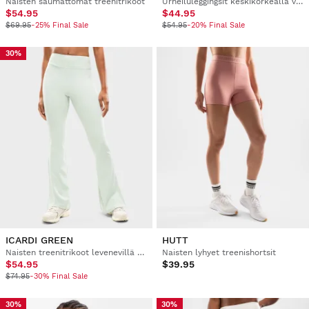
Naisten saumattomat treenitrikoot
Urheiluleggingsit keskikorkealla vyötäröllä
$54.95
$44.95
$69.95
-25% Final Sale
$54.95
-20% Final Sale
30%
ICARDI GREEN
HUTT
Naisten treenitrikoot levenevillä lahkeilla
Naisten lyhyet treenishortsit
$54.95
$39.95
$74.95
-30% Final Sale
30%
30%