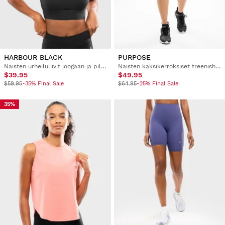
HARBOUR BLACK
PURPOSE
Naisten urheiluliivit joogaan ja pilatekseen
Naisten kaksikerroksiset treenishortsit
$39.95
$49.95
$59.95
-35% Final Sale
$64.95
-25% Final Sale
35%