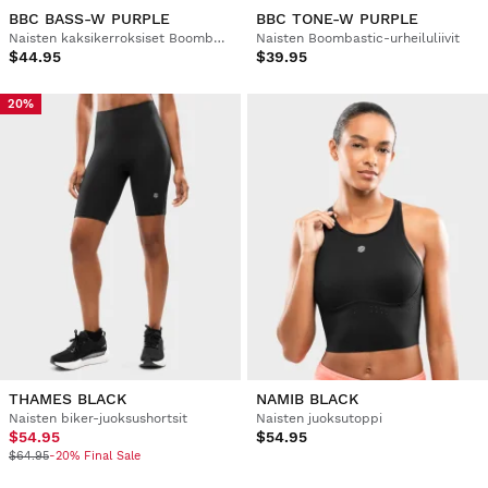
BBC BASS-W PURPLE
BBC TONE-W PURPLE
Naisten kaksikerroksiset Boombastic-shortsit
Naisten Boombastic-urheiluliivit
$44.95
$39.95
20%
THAMES BLACK
NAMIB BLACK
Naisten biker-juoksushortsit
Naisten juoksutoppi
$54.95
$54.95
$64.95
-20% Final Sale