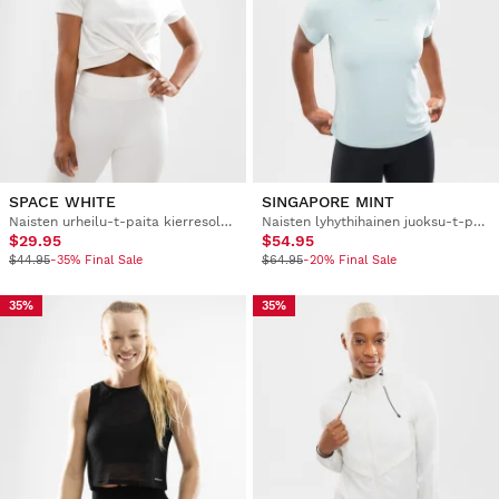
SPACE WHITE
SINGAPORE MINT
Naisten urheilu-t-paita kierresolmulla
Naisten lyhythihainen juoksu-t-paita
$29.95
$54.95
$44.95
-35% Final Sale
$64.95
-20% Final Sale
35%
35%