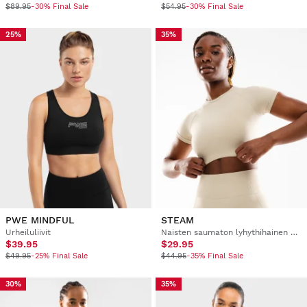
$89.95
-30% Final Sale
$54.95
-30% Final Sale
25%
35%
PWE MINDFUL
STEAM
Urheiluliivit
Naisten saumaton lyhythihainen cropattu urheilu-t-paita
$39.95
$29.95
$49.95
-25% Final Sale
$44.95
-35% Final Sale
30%
35%