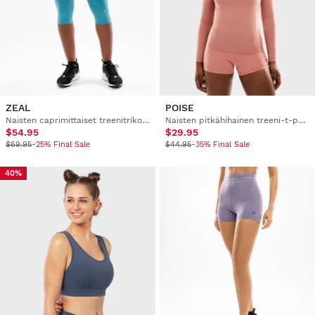
ZEAL
POISE
Naisten caprimittaiset treenitrikoot
Naisten pitkähihainen treeni-t-paita
$54.95
$29.95
$69.95
-25% Final Sale
$44.95
-35% Final Sale
40%