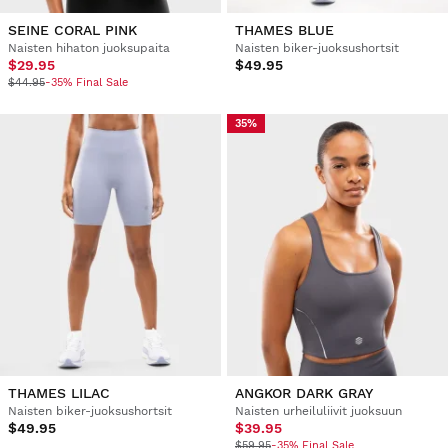
SEINE CORAL PINK
THAMES BLUE
Naisten hihaton juoksupaita
Naisten biker-juoksushortsit
$29.95
$49.95
$44.95
-35% Final Sale
35%
THAMES LILAC
ANGKOR DARK GRAY
Naisten biker-juoksushortsit
Naisten urheiluliivit juoksuun
$49.95
$39.95
$59.95
-35% Final Sale