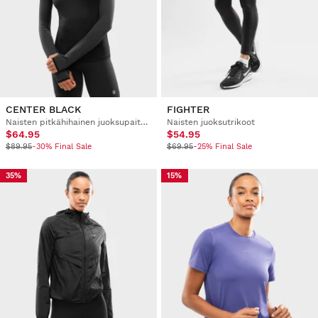
CENTER BLACK
FIGHTER
Naisten pitkähihainen juoksupaita puolivetoketjulla
Naisten juoksutrikoot
$64.95
$54.95
$89.95
-30% Final Sale
$69.95
-25% Final Sale
35%
15%