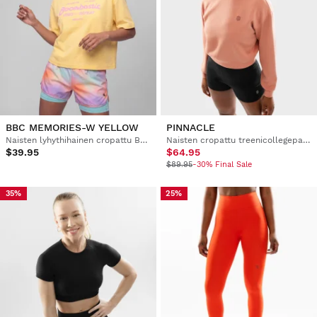
BBC MEMORIES-W YELLOW
PINNACLE
Naisten lyhythihainen cropattu Boombastic-paita
Naisten cropattu treenicollegepaita
$39.95
$64.95
$89.95
-30% Final Sale
35%
25%