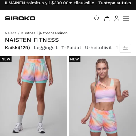
ILMAINEN toimitus yli $300.00:n tilauksille . Tuotepalautukset
Siroko.com
Palaa aloitussivulle
Kirjaudu 
Naiset
Kuntosali ja treenaaminen
Päivittäiset treenisi varusteilla, jotka ovat tasoltaan maailman parhaille naisurheilijoille sopivia.
NAISTEN FITNESS
Kaikki
(129)
Leggingsit
T-Paidat
Urheiluliivit
Takit
Hu
NEW
NEW