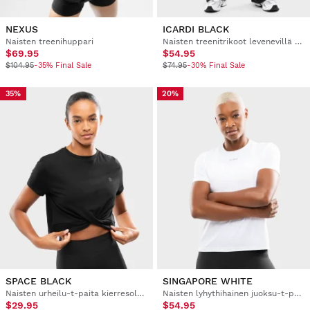
NEXUS
ICARDI BLACK
Naisten treenihuppari
Naisten treenitrikoot levenevillä lahkeilla
$69.95
$54.95
$104.95
-35% Final Sale
$74.95
-30% Final Sale
35%
20%
SPACE BLACK
SINGAPORE WHITE
Naisten urheilu-t-paita kierresolmulla
Naisten lyhythihainen juoksu-t-paita
$29.95
$54.95