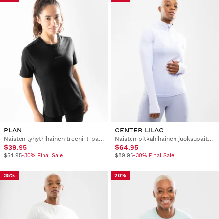
PLAN
CENTER LILAC
Naisten lyhythihainen treeni-t-paita
Naisten pitkähihainen juoksupaita puolivetoketjulla
$39.95
$64.95
$54.95
-30% Final Sale
$89.95
-30% Final Sale
35%
20%