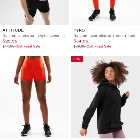
ATTITUDE
PYRO
Naisten saumaton lyhythihainen cropattu urheilu-t-paita
Naisten laserleikatut treenitrikoot
$29.95
$54.95
$44.95
-35% Final Sale
$69.95
-25% Final Sale
35%