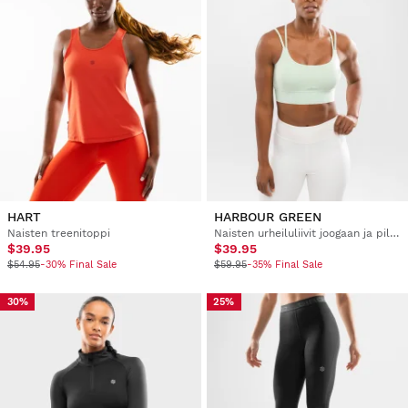
HART
HARBOUR GREEN
Naisten treenitoppi
Naisten urheiluliivit joogaan ja pilatekseen
$39.95
$39.95
$54.95
-30% Final Sale
$59.95
-35% Final Sale
30%
25%