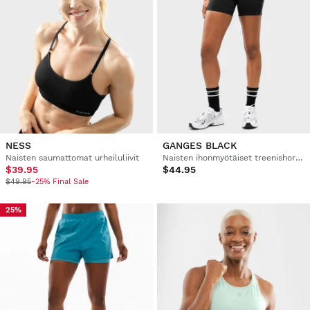
NESS
GANGES BLACK
Naisten saumattomat urheiluliivit
Naisten ihonmyötäiset treenishortsit
$39.95
$44.95
$49.95
-25% Final Sale
25%