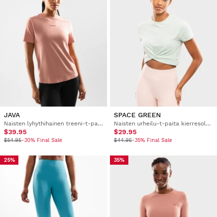
JAVA
SPACE GREEN
Naisten lyhythihainen treeni-t-paita
Naisten urheilu-t-paita kierresolmulla
$39.95
$29.95
$54.95
-30% Final Sale
$44.95
-35% Final Sale
25%
35%