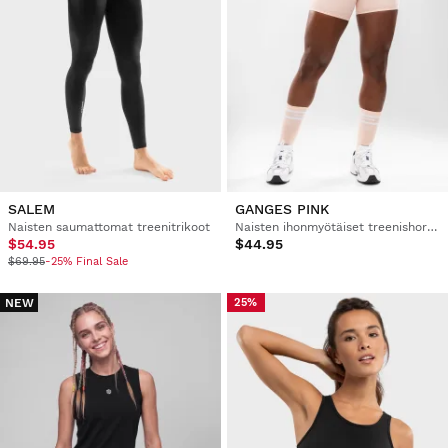
SALEM
GANGES PINK
Naisten saumattomat treenitrikoot
Naisten ihonmyötäiset treenishortsit
$54.95
$44.95
$69.95
-25% Final Sale
NEW
25%