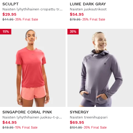
SCULPT
LUME DARK GRAY
Naisten lyhythihainen cropattu treeni-t-paita
Naisten juoksutrikoot
$29.95
$54.95
$44.95
-35% Final Sale
$79.95
-35% Final Sale
15%
35%
SINGAPORE CORAL PINK
SYNERGY
Naisten lyhythihainen juoksu-t-paita
Naisten treenihuppari
$44.95
$69.95
$49.95
-15% Final Sale
$104.95
-35% Final Sale