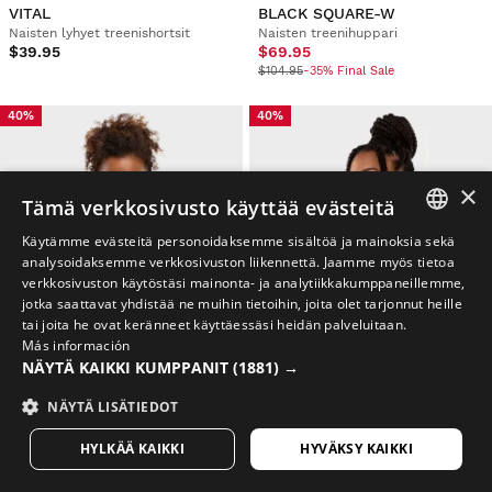
VITAL
BLACK SQUARE-W
Naisten lyhyet treenishortsit
Naisten treenihuppari
$39.95
$69.95
$104.95
-35% Final Sale
40%
40%
×
Tämä verkkosivusto käyttää evästeitä
Käytämme evästeitä personoidaksemme sisältöä ja mainoksia sekä
SPANISH
analysoidaksemme verkkosivuston liikennettä. Jaamme myös tietoa
verkkosivuston käytöstäsi mainonta- ja analytiikkakumppaneillemme,
ENGLISH
jotka saattavat yhdistää ne muihin tietoihin, joita olet tarjonnut heille
tai joita he ovat keränneet käyttäessäsi heidän palveluitaan.
GREEK
Más información
NÄYTÄ KAIKKI KUMPPANIT
(1881) →
DANISH
GERMAN
NÄYTÄ LISÄTIEDOT
CARDIO BLACK
START
Urheiluliivit - Vahva Tuki
Urheiluliivit
FINNISH
HYLKÄÄ KAIKKI
HYVÄKSY KAIKKI
$54.95
$44.95
$89.95
-40% Final Sale
$69.95
-40% Final Sale
FRENCH