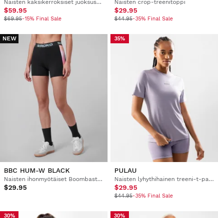
Naisten kaksikerroksiset juoksushortsit
Naisten crop-treenitoppi
$59.95
$29.95
$69.95
-15% Final Sale
$44.95
-35% Final Sale
NEW
35%
BBC HUM-W BLACK
PULAU
Naisten ihonmyötäiset Boombastic-treenishortsit
Naisten lyhythihainen treeni-t-paita
$29.95
$29.95
$44.95
-35% Final Sale
30%
30%