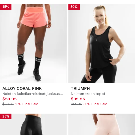
15%
30%
ALLOY CORAL PINK
TRIUMPH
Naisten kaksikerroksiset juoksushortsit
Naisten treenitoppi
$59.95
$39.95
$69.95
-15% Final Sale
$54.95
-30% Final Sale
25%