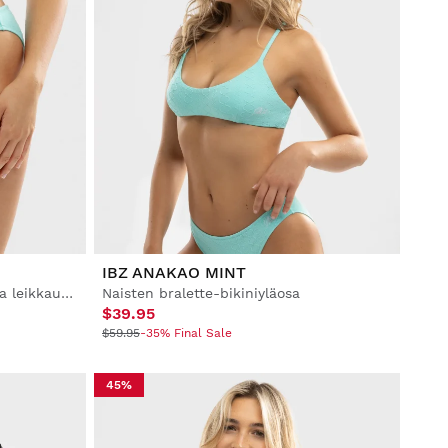
IBZ ANAKAO MINT
Naisten -bikinialaosa klassisella leikkauksella
Naisten bralette-bikiniyläosa
$39.95
$59.95
-35% Final Sale
45%