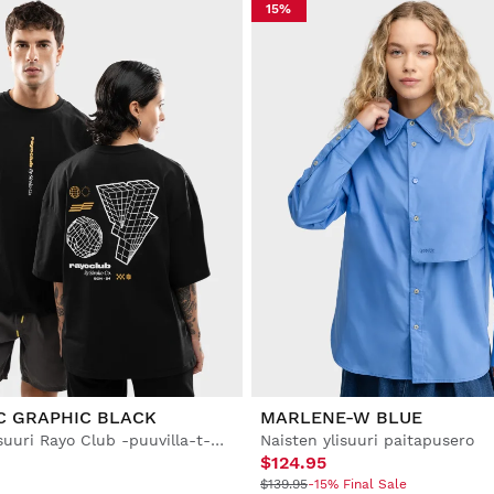
15%
C GRAPHIC BLACK
MARLENE-W BLUE
Miesten ylisuuri Rayo Club -puuvilla-t-paita
Naisten ylisuuri paitapusero
$124.95
$139.95
-15% Final Sale