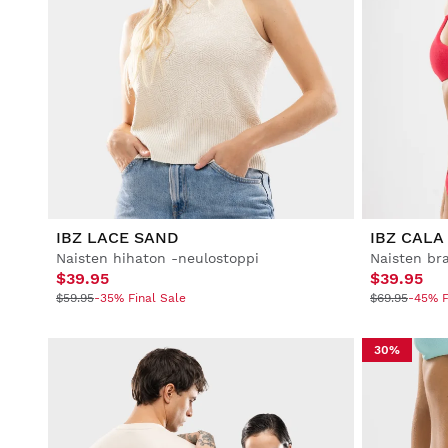
IBZ LACE SAND
IBZ CALA
Naisten hihaton -neulostoppi
Naisten bra
$39.95
$39.95
$59.95
-35% Final Sale
$69.95
-45% F
30%