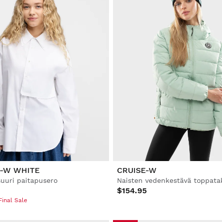
-W WHITE
CRUISE-W
suuri paitapusero
Naisten vedenkestävä toppata
$154.95
Final Sale