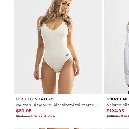
IBZ EDEN IVORY
MARLENE
Naisten uimapuku kierrätetyistä materiaaleista
Naisten yli
$59.95
$124.95
$104.95
-45% Final Sale
$139.95
-15% 