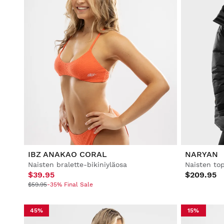
IBZ ANAKAO CORAL
NARYAN
Naisten bralette-bikiniyläosa
Naisten top
$39.95
$209.95
$59.95
-35% Final Sale
45%
15%