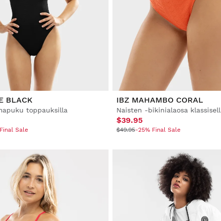
E BLACK
IBZ MAHAMBO CORAL
mapuku toppauksilla
$39.95
Final Sale
$49.95
-25% Final Sale