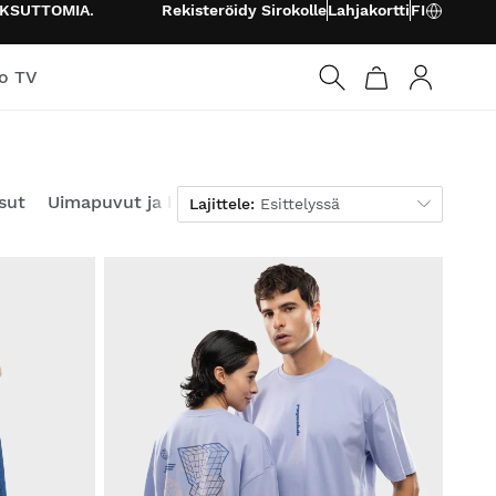
KSUTTOMIA
.
Rekisteröidy Sirokolle
Lahjakortti
FI
o TV
Kirjaudu s
Lajittele
sut
Uimapuvut ja bikinit
Lisävarusteet
Lajittele:
Esittelyssä