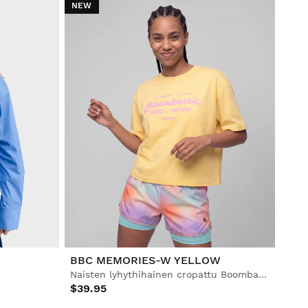
NEW
BBC MEMORIES-W YELLOW
Naisten lyhythihainen cropattu Boombastic-paita
$39.95