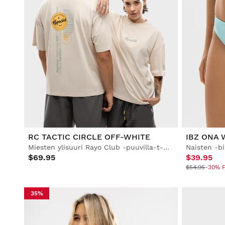
RC TACTIC CIRCLE OFF-WHITE
IBZ ONA
Miesten ylisuuri Rayo Club -puuvilla-t-paita
$69.95
$39.95
$54.95
-30% F
35%