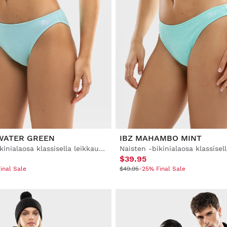
 WATER GREEN
IBZ MAHAMBO MINT
Naisten -bikinialaosa klassisella leikkauksella
$39.95
inal Sale
$49.95
-25% Final Sale