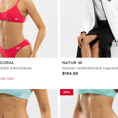
 CORAL
NATUR-W
lette-bikiniyläosa
Naisten vedenkestävä toppata
$154.95
inal Sale
25%