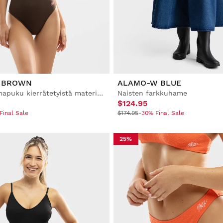
N BROWN
ALAMO-W BLUE
Naisten uimapuku kierrätetyistä materiaaleista
Naisten farkkuhame
$124.95
Final Sale
$174.95
-30% Final Sale
25%