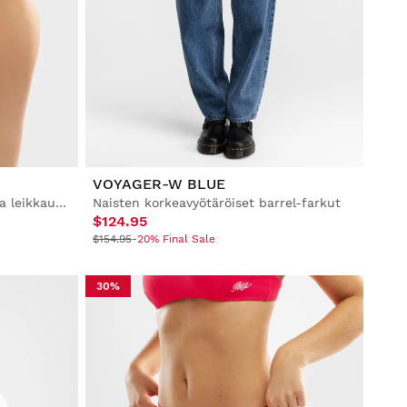
VOYAGER-W BLUE
Naisten -bikinialaosa klassisella leikkauksella
Naisten korkeavyötäröiset barrel-farkut
$124.95
$154.95
-20% Final Sale
30%