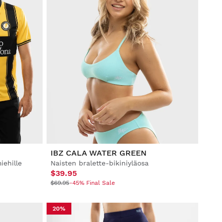
IBZ CALA WATER GREEN
iehille
Naisten bralette-bikiniyläosa
$39.95
$69.95
-45% Final Sale
20%