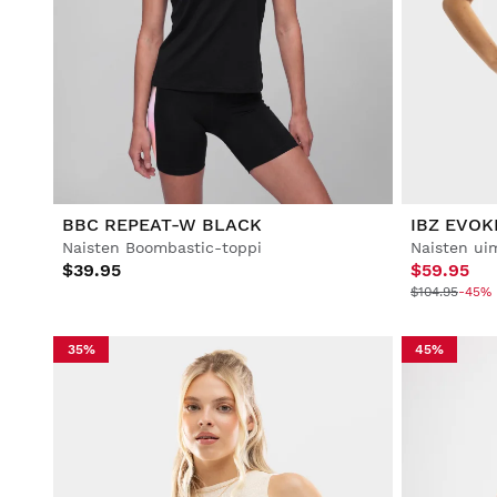
BBC REPEAT-W BLACK
IBZ EVOK
Naisten Boombastic-toppi
Naisten ui
$39.95
$59.95
$104.95
-45% 
35%
45%