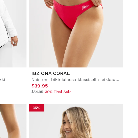
IBZ ONA CORAL
kki
Naisten -bikinialaosa klassisella leikkauksella
$39.95
$54.95
-30% Final Sale
35%