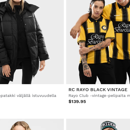
RC RAYO BLACK VINTAGE
patakki väljällä istuvuudella
Rayo Club -vintage-pelipaita m
$139.95