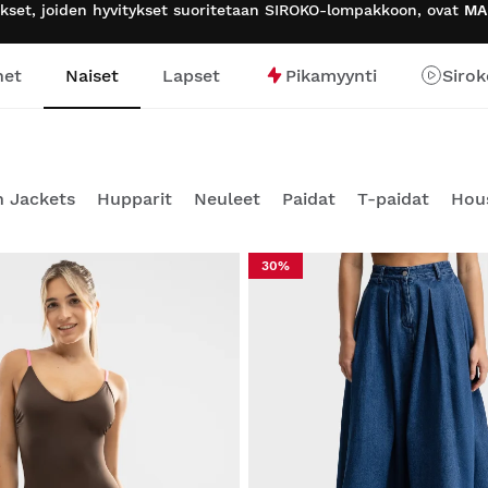
tukset, joiden hyvitykset suoritetaan SIROKO-lompakkoon, ovat
MA
het
Naiset
Lapset
Pikamyynti
Sirok
 Jackets
Hupparit
Neuleet
Paidat
T-paidat
Hou
30%