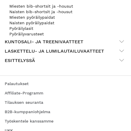
Miesten bib-shortsit ja -housut
Naisten bib-shortsit ja -housut
Miesten pyöräilypaidat
Naisten pyöräilypaidat
Pyöräilylasit
Pyöräilyvarusteet
KUNTOSALI- JA TREENIVAATTEET
LASKETTELU- JA LUMILAUTAILUVAATTEET
ESITTELYSSÄ
Palautukset
Affiliate-Programm
Tilauksen seuranta
B2B-kumppaniohjelma
Työskentele kanssamme
UKK