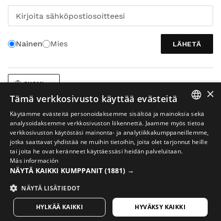
Kirjoita sähköpostiosoitteesi
Nainen
Mies
LÄHETÄ
SUOMI
×
Tämä verkkosivusto käyttää evästeitä
Käytämme evästeitä personoidaksemme sisältöä ja mainoksia sekä
SPANISH
analysoidaksemme verkkosivuston liikennettä. Jaamme myös tietoa
verkkosivuston käytöstäsi mainonta- ja analytiikkakumppaneillemme,
ENGLISH
jotka saattavat yhdistää ne muihin tietoihin, joita olet tarjonnut heille
tai joita he ovat keränneet käyttäessäsi heidän palveluitaan.
Oikeudellinen huomautus
Evästeet
Verkkokaupan käyttöehdot
GREEK
Más información
NÄYTÄ KAIKKI KUMPPANIT
Tekoäly kuvissa
(1881) →
Sivukartta
DANISH
© 2026 Siroko
GERMAN
NÄYTÄ LISÄTIEDOT
FINNISH
HYLKÄÄ KAIKKI
HYVÄKSY KAIKKI