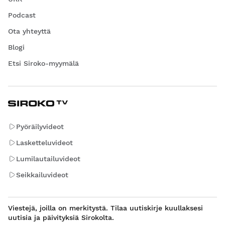
Podcast
Ota yhteyttä
Blogi
Etsi Siroko-myymälä
Pyöräilyvideot
Lasketteluvideot
Lumilautailuvideot
Seikkailuvideot
Viestejä, joilla on merkitystä. Tilaa uutiskirje kuullaksesi
uutisia ja päivityksiä Sirokolta.