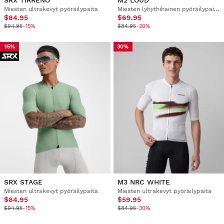
Miesten ultrakevyt pyöräilypaita
Miesten lyhythihainen pyöräilypaita
$84.95
$69.95
$94.95
-15%
$84.95
-20%
15%
30%
SRX STAGE
M3 NRC WHITE
Miesten ultrakevyt pyöräilypaita
Miesten ultrakevyt pyöräilypaita
$84.95
$59.95
$94.95
-15%
$84.95
-30%