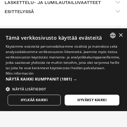
LASKETTELU- JA LUMILAUTAILUVAATTEET
ESITTELYSSÄ
×
Palautukset
Tämä verkkosivusto käyttää evästeitä
Affiliate-Programm
Käytämme evästeitä personoidaksemme sisältöä ja mainoksia sekä
SPANISH
analysoidaksemme verkkosivuston liikennettä. Jaamme myös tietoa
Tilauksen seuranta
verkkosivuston käytöstäsi mainonta- ja analytiikkakumppaneillemme,
ENGLISH
B2B-kumppaniohjelma
jotka saattavat yhdistää ne muihin tietoihin, joita olet tarjonnut heille
tai joita he ovat keränneet käyttäessäsi heidän palveluitaan.
GREEK
Työskentele kanssamme
Más información
NÄYTÄ KAIKKI KUMPPANIT
(1881) →
DANISH
UKK
Podcast
GERMAN
NÄYTÄ LISÄTIEDOT
Ota yhteyttä
FINNISH
HYLKÄÄ KAIKKI
HYVÄKSY KAIKKI
Blogi
FRENCH
Etsi Siroko-myymälä
DUTCH