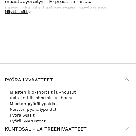
maastopyöräilyyn. Express-toimitus.
Lempiurheilulajillesi omistettu nettikauppa
Näytä lisää
lyömättömin hinnoin. What you are is what you do.
PYÖRÄILYVAATTEET
Miesten bib-shortsit ja -housut
Naisten bib-shortsit ja -housut
Miesten pyöräilypaidat
Naisten pyöräilypaidat
Pyöräilylasit
Pyöräilyvarusteet
KUNTOSALI- JA TREENIVAATTEET