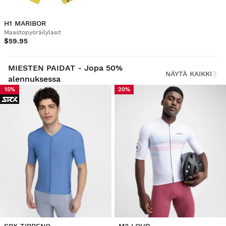
H1 MARIBOR
Maastopyöräilylasit
$59.95
MIESTEN PAIDAT - Jopa 50%
NÄYTÄ KAIKKI
alennuksessa
15%
20%
SRX TIRRENO
M2 LOUD