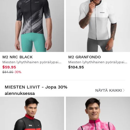
M2 NRC BLACK
M2 GRANFONDO
Miesten lyhythihainen pyöräilypaita
Miesten lyhythihainen pyöräilypaita
$59.95
$104.95
$84.95
-30%
MIESTEN LIIVIT - Jopa 30%
NÄYTÄ KAIKKI
alennuksessa