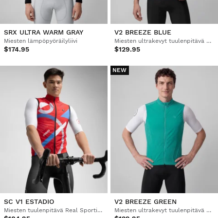
SRX ULTRA WARM GRAY
V2 BREEZE BLUE
Miesten lämpöpyöräilyliivi
Miesten ultrakevyt tuulenpitävä pyöräilyliivi
$174.95
$129.95
NEW
SC V1 ESTADIO
V2 BREEZE GREEN
Miesten tuulenpitävä Real Sporting de Gijón x Siroko -pyöräilyliivi
Miesten ultrakevyt tuulenpitävä pyöräilyliivi