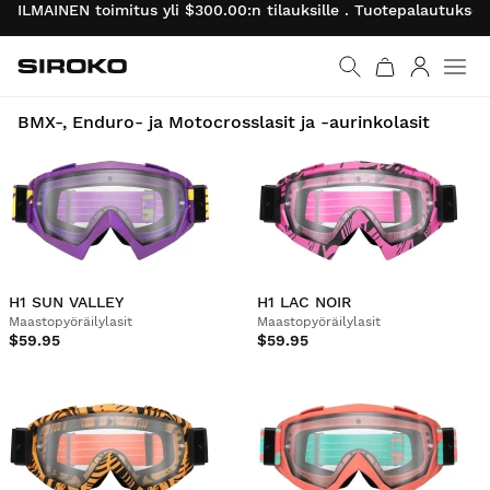
ILMAINEN toimitus yli $300.00:n tilauksille . Tuotepalautukse
Siroko.com
Palaa aloitussivulle
Kirjaudu 
BMX-, Enduro- ja Motocrosslasit ja -aurinkolasit
H1 SUN VALLEY
H1 LAC NOIR
Maastopyöräilylasit
Maastopyöräilylasit
$59.95
$59.95