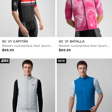
SC V1 CAPITÁN
SC V1 BATALLA
Miesten tuulenpitävä Real Sporting de Gijón x Siroko -pyöräilyliivi
Miesten tuulenpitävä Real Sporting de Gijón x Siroko -pyöräilyliivi
$69.95
$69.95
NEW