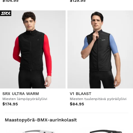
$104.95
$129.95
SRX ULTRA WARM
V1 BLAAST
Miesten lämpöpyöräilyliivi
Miesten tuulenpitävä pyöräilyliivi
$174.95
$84.95
Maastopyörä-BMX-aurinkolasit